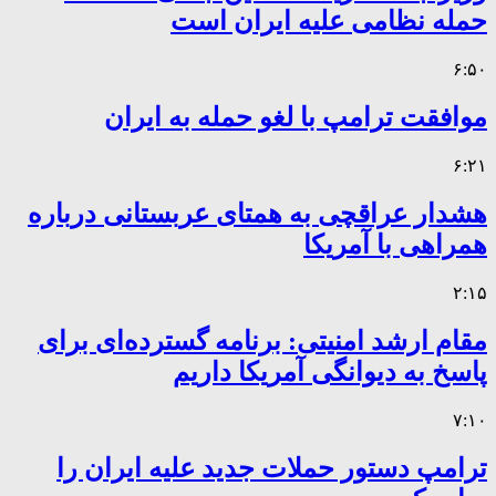
حمله نظامی علیه ایران است
۶:۵۰
موافقت ترامپ با لغو حمله به ایران
۶:۲۱
هشدار عراقچی به همتای عربستانی درباره
همراهی با آمریکا
۲:۱۵
مقام ارشد امنیتی: برنامه گسترده‌ای برای
پاسخ به دیوانگی آمریکا داریم
۷:۱۰
ترامپ دستور حملات جدید علیه ایران را