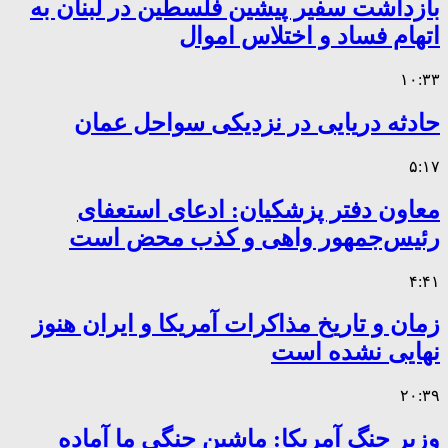
بازداشت سفیر پیشین فلسطین در لبنان به
اتهام فساد و اختلاس اموال
۱۰:۳۳
حادثه دریایی در نزدیکی سواحل عمان
۵:۱۷
معاون دفتر پزشکیان: ادعای استعفای
رئیس‌جمهور واهی و کذب محض است
۴:۴۱
زمان و تاریخ مذاکرات آمریکا و ایران هنوز
نهایی نشده است
۲۰:۳۹
وزیر جنگ آمریکا: ماشین جنگی ما آماده