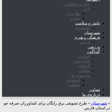
حوادث، انتظامی
بازار
طلا و ارز
خودرو
دانش و سلامت
تکنولوژی
شهرستان
فرهنگی و هنری
ادبیات
ورزشی
گوناگون
خواندنی
خانه خاص
گرافیک
مقالات
نیازمندی ها
استخدام
تبلیغات
تصاویر
درباره‌ی ما
»
شهرستان
»
طرح تشویقی برق رایگان برای کشاورزان صرفه جو
در استان فارس