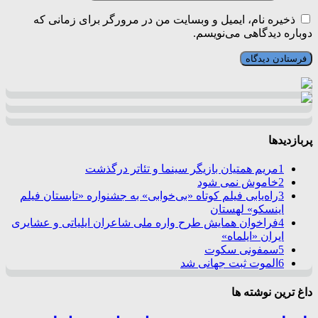
ذخیره نام، ایمیل و وبسایت من در مرورگر برای زمانی که
دوباره دیدگاهی می‌نویسم.
پربازدیدها
1
مریم همتیان بازیگر سینما و تئاتر درگذشت
2
خاموش نمی شود
3
راه‌یابی فیلم کوتاه «بی‌خوابی» به جشنواره «تابستان فیلم
اینسکو» لهستان
4
فراخوان همایش طرح واره ملی شاعران ایلیاتی و عشایری
ایران «ایلماه»
5
سمفونی سکوت
6
الموت ثبت جهانی شد
داغ ترین نوشته ها