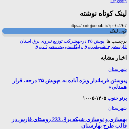
Linkedin
لینک کوتاه نوشته
https://partojonoob.ir/?p=62767
کپی لینک
برچسب ها:
پویش ۲۵ درجه
شرکت توزیع نیروی برق استان
فارس
طرح تشویقی برق رایگان
مدیریت مصرف برق
اخبار مشابه
شهرستان
پیوستن فرماندار ویژه آباده به «پویش ۲۵ درجه، قرار
همدلی»
پرتو جنوب
۱۴۰۵-۰۵-۱۰
شهرستان
بهسازی و نوسازی شبکه برق 233 روستای فارس در
قالب طرح بهارستان