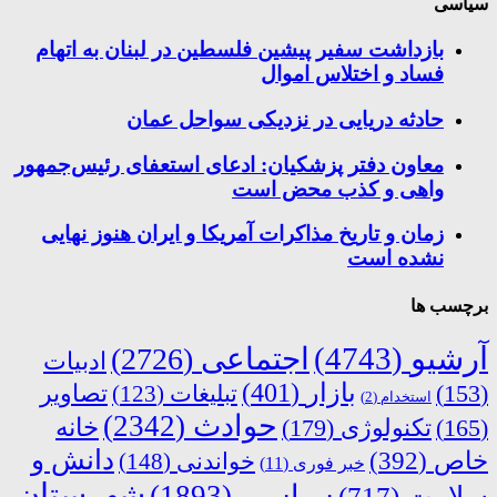
سیاسی
بازداشت سفیر پیشین فلسطین در لبنان به اتهام
فساد و اختلاس اموال
حادثه دریایی در نزدیکی سواحل عمان
معاون دفتر پزشکیان: ادعای استعفای رئیس‌جمهور
واهی و کذب محض است
زمان و تاریخ مذاکرات آمریکا و ایران هنوز نهایی
نشده است
برچسب ها
آرشیو
(4743)
اجتماعی
(2726)
ادبیات
بازار
(401)
(153)
تبلیغات
(123)
تصاویر
استخدام
(2)
حوادث
(2342)
خانه
(165)
تکنولوژی
(179)
دانش و
خاص
(392)
خواندنی
(148)
خبر فوری
(11)
شهرستان
سیاسی
(1893)
سلامت
(717)