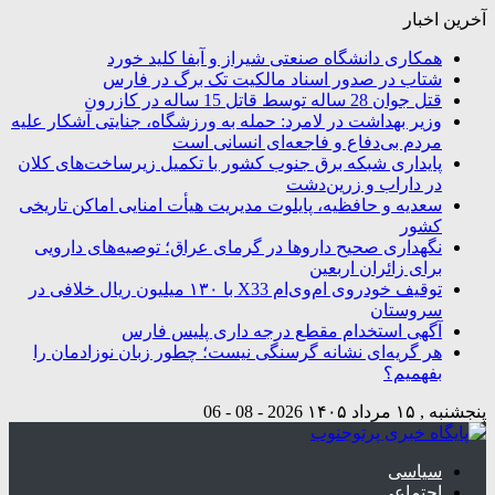
آخرین اخبار
همکاری دانشگاه صنعتی شیراز و آبفا کلید خورد
شتاب در صدور اسناد مالکیت تک برگ در فارس
قتل جوان 28 ساله توسط قاتل 15 ساله در کازرون
وزیر بهداشت در لامرد: حمله به ورزشگاه، جنایتی آشکار علیه
مردم بی‌دفاع و فاجعه‌ای انسانی است
پایداری شبکه برق جنوب کشور با تکمیل زیرساخت‌های کلان
در داراب و زرین‌دشت
سعدیه و حافظیه، پایلوت مدیریت هیأت امنایی اماکن تاریخی
کشور
نگهداری صحیح داروها در گرمای عراق؛ توصیه‌های دارویی
برای زائران اربعین
توقیف خودروی ام‌وی‌ام X33 با ۱۳۰ میلیون ریال خلافی در
سروستان
آگهی استخدام مقطع درجه داری پلیس فارس
هر گریه‌ای نشانه گرسنگی نیست؛ چطور زبان نوزادمان را
بفهمیم؟
پنجشنبه , ۱۵ مرداد ۱۴۰۵
2026 - 08 - 06
سیاسی
اجتماعی