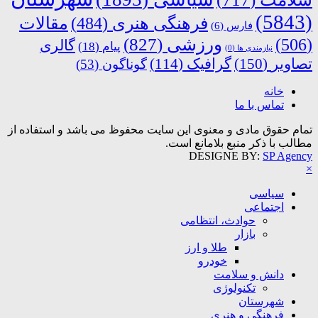
(5843)
فرهنگی هنری
(484)
مقالات
فارس
(6)
ورزشی
(827)
(506)
گالری
پیام
(18)
نیازمندی ها
(0)
تصاویر
(150)
گرافیک
(114)
گوناگون
(53)
خانه
تماس با ما
تمام حقوق مادی و معنوی این سایت محفوظ می باشد و استفاده از
مطالب با ذکر منبع بلامانع است.
DESIGNE BY:
SP Agency
×
سیاسی
اجتماعی
حوادث، انتظامی
بازار
طلا و ارز
خودرو
دانش و سلامت
تکنولوژی
شهرستان
فرهنگی و هنری