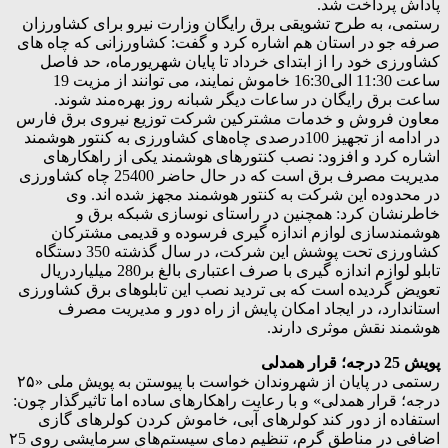
پاداش پرداخت شد.
رستمی، به طرح تشویقی برق رایگان وزارت نیرو برای کشاورزان
صرفه جو در استان هم اشاره کرد و گفت: کشاورزانی که چاه های
کشاورزی خود را از ابتدای خرداد تا پایان شهریورماه، حد فاصل
ساعت 11:30 الی16:30 خاموش نمایند، می توانند از مزیت 19
ساعت برق رایگان در ساعات دیگر شبانه روز بهره‌مند شوند.
معاون فروش و خدمات مشترکین شرکت توزیع نیروی برق فارس
در ادامه از تجهیز 100درصدی چاه‌های کشاورزی به کنتور هوشمند
اشاره کرد و افزود: نصب کنتورهای هوشمند یکی از راهکارهای
مدیریت مصرف برق است که در حال حاضر 25400 چاه‌ کشاورزی
در محدوده این شرکت به کنتور هوشمند مجهز شده اند. وی
خاطرنشان کرد: همچنین در راستای نوسازی شبکه برق و
هوشمندسازی لوازم اندازه گیری فرسوده و قدیمی مشترکان
کشاورزی تحت پوشش این شرکت، در سال گذشته 350 دستگاه
تابلو لوازم اندازه گیری با صرف اعتباری بالغ بر280 میلیاردریال
تعویض گردیده است که بی تردید نصب این تابلوهای برق کشاورزی
استاندارد، در ایجاد امکان پایش از راه دور و مدیریت مصرف
هوشمند نقش موثری دارند.
پویش 25 درجه؛ قرار همدلی
رستمی در پایان از شهروندان خواست با پیوستن به پویش ملی «۲۵
درجه؛ قرار همدلی» و با رعایت راهکارهای ساده اما تاثیرگذار چون:
استفاده از دور کند کولرهای آبی، خاموش کردن کولرهای گازی
اضافی در مناطق گرم، تنظیم دمای سیستم‌های سرمایشی روی ۲5