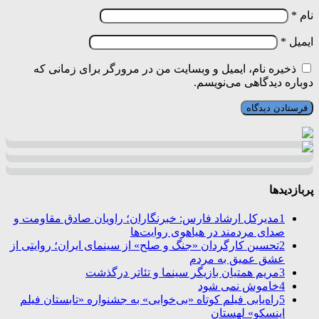
نام
*
ایمیل
*
ذخیره نام، ایمیل و وبسایت من در مرورگر برای زمانی که
دوباره دیدگاهی می‌نویسم.
پربازدیدها
1
مدیرکل ارشاد فارس: خبرنگاران؛ راویان صادق مقاومت و
صدای مردمند در هیاهوی روایت‌ها
2
تحسین کارگردان «جنگ و صلح» از سینمای ایران؛ روایتی از
عشق عمیق به مردم
3
مریم همتیان بازیگر سینما و تئاتر درگذشت
4
خاموش نمی شود
5
راه‌یابی فیلم کوتاه «بی‌خوابی» به جشنواره «تابستان فیلم
اینسکو» لهستان