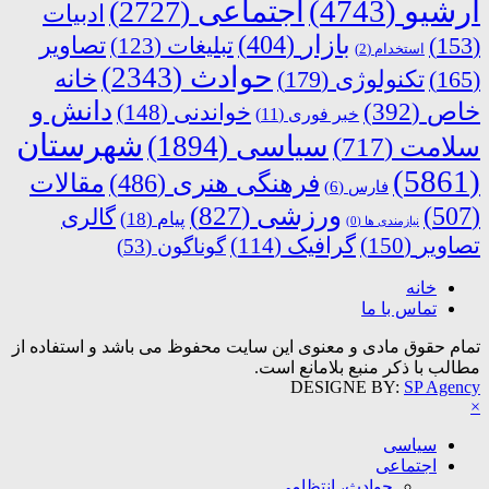
آرشیو
(4743)
اجتماعی
(2727)
ادبیات
بازار
(404)
(153)
تبلیغات
(123)
تصاویر
استخدام
(2)
حوادث
(2343)
خانه
(165)
تکنولوژی
(179)
دانش و
خاص
(392)
خواندنی
(148)
خبر فوری
(11)
شهرستان
سیاسی
(1894)
سلامت
(717)
(5861)
فرهنگی هنری
(486)
مقالات
فارس
(6)
ورزشی
(827)
(507)
گالری
پیام
(18)
نیازمندی ها
(0)
تصاویر
(150)
گرافیک
(114)
گوناگون
(53)
خانه
تماس با ما
تمام حقوق مادی و معنوی این سایت محفوظ می باشد و استفاده از
مطالب با ذکر منبع بلامانع است.
DESIGNE BY:
SP Agency
×
سیاسی
اجتماعی
حوادث، انتظامی