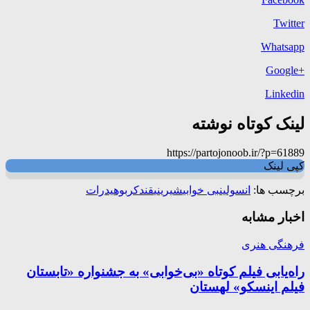
Twitter
Whatsapp
+Google
Linkedin
لینک کوتاه نوشته
https://partojonoob.ir/?p=61889
کپی لینک
برچسب ها:
انسولین
بی خوابی
شیرینی
قند
کربوهیدرات
اخبار مشابه
فرهنگی هنری
راه‌یابی فیلم کوتاه «بی‌خوابی» به جشنواره «تابستان
فیلم اینسکو» لهستان