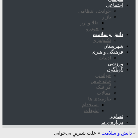
اجتماعی
حوادث، انتظامی
بازار
طلا و ارز
خودرو
دانش و سلامت
تکنولوژی
شهرستان
فرهنگی و هنری
ادبیات
ورزشی
گوناگون
خواندنی
خانه خاص
گرافیک
مقالات
نیازمندی ها
استخدام
تبلیغات
تصاویر
درباره‌ی ما
»
دانش و سلامت
»
علت شیرینِ بی‌خوابی