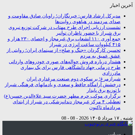
آخرین اخبار
مدیرکل ارشاد فارس: خبرنگاران؛ راویان صادق مقاومت و
صدای مردمند در هیاهوی روایت‌ها
نشست ارزیابی اجرای طرح مهتاب در شرکت توزیع نیروی
برق شیراز با حضور ناظران توانیر
جمع آوری ۱۱۰ انشعاب برق غیرمجاز و احصای ۲۳۰ هزار و
۴۱۵ کیلووات ساعت انرژی در شیراز
تحسین کارگردان «جنگ و صلح» از سینمای ایران؛ روایتی از
عشق عمیق به مردم
هشدار درباره فروش حواله‌های صوری خودروهای وارداتی
طرح درمانی جهاد دانشگاهی فارس برای یک بیماری
مادرزادی
شیرازمرغ؛ بر سکوی دوم صنعت مرغداری ایران
درخشش آرامگاه‌ حافظ و سعدی و یادمانهای فرهنگی شیراز
با توزیع برق پایدار
برگزاری موکب حرم مطهر حضرت سید علاءالدین حسین(ع)
تعطیلی ۴ مرکز غیرمجاز دندانپزشکی در شیراز از ابتدای
مردادماه تاکنون
شنبه , ۱۷ مرداد ۱۴۰۵
2026 - 08 - 08
سیاسی