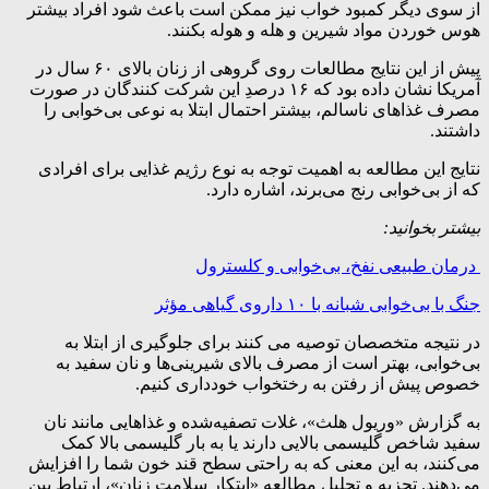
از سوی دیگر کمبود خواب نیز ممکن است باعث شود افراد بیشتر
هوس خوردن مواد شیرین و هله و هوله بکنند.
پیش از این نتایج مطالعات روی گروهی از زنان بالای ۶۰ سال در
آمریکا نشان داده بود که ۱۶ درصدِ این شرکت کنندگان در صورت
مصرف غذاهای ناسالم، بیشتر احتمال ابتلا به نوعی بی‌خوابی را
داشتند.
نتایج این مطالعه به اهمیت توجه به نوع رژیم غذایی برای افرادی
که از بی‌خوابی رنج می‌برند، اشاره دارد.
بیشتر بخوانید:
درمان طبیعی نفخ، بی‌خوابی و کلسترول
جنگ با بی‌خوابی شبانه با ۱۰ داروی گیاهی مؤثر
در نتیجه متخصصان توصیه می کنند برای جلوگیری از ابتلا به
بی‌خوابی، بهتر است از مصرف بالای شیرینی‌ها و نان سفید به
خصوص پیش از رفتن به رختخواب خودداری کنیم.
به گزارش «وریول هلث»، غلات تصفیه‌شده و غذاهایی مانند نان
سفید شاخص گلیسمی بالایی دارند یا به بار گلیسمی بالا کمک
می‌کنند، به این معنی که به راحتی سطح قند خون شما را افزایش
می‌دهند. تجزیه و تحلیل مطالعه «ابتکار سلامت زنان»، ارتباط بین