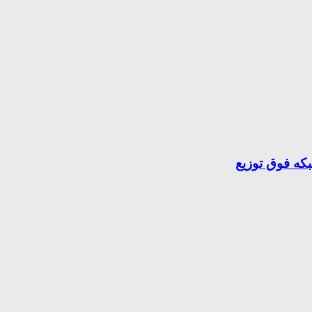
بکه فوق توزیع