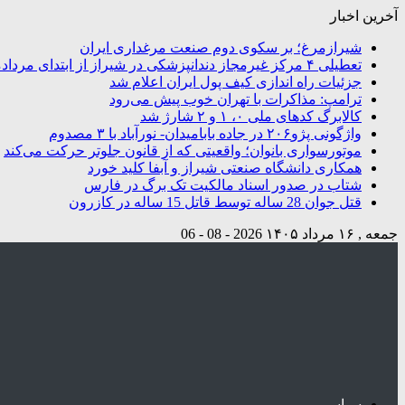
آخرین اخبار
شیرازمرغ؛ بر سکوی دوم صنعت مرغداری ایران
تعطیلی ۴ مرکز غیرمجاز دندانپزشکی در شیراز از ابتدای مردادماه تاکنون
جزئیات راه اندازی کیف پول ایران اعلام شد
ترامپ: مذاکرات با تهران خوب پیش می‌رود
کالابرگ کدهای ملی ۰، ۱ و ۲ شارژ شد
واژگونی پژو۲۰۶ در جاده بابامیدان- نورآباد با ۳ مصدوم
موتورسواری بانوان؛ واقعیتی که از قانون جلوتر حرکت می‌کند
همکاری دانشگاه صنعتی شیراز و آبفا کلید خورد
شتاب در صدور اسناد مالکیت تک برگ در فارس
قتل جوان 28 ساله توسط قاتل 15 ساله در کازرون
جمعه , ۱۶ مرداد ۱۴۰۵
2026 - 08 - 06
سیاسی