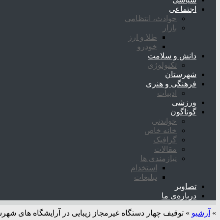
اجتماعی
حوادث، انتظامی
بازار
طلا و ارز
خودرو
دانش و سلامت
تکنولوژی
شهرستان
فرهنگی و هنری
ادبیات
ورزشی
گوناگون
خواندنی
خانه خاص
گرافیک
مقالات
نیازمندی ها
استخدام
تبلیغات
تصاویر
درباره‌ی ما
»
آرشیو
»
توقیف چهار دستگاه غیرمجاز زیبایی در آرایشگاه های شهر