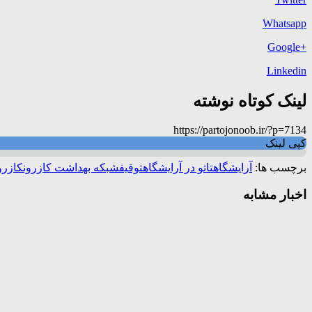
Whatsapp
+Google
Linkedin
لینک کوتاه نوشته
https://partojonoob.ir/?p=7134
کپی لینک
برچسب ها:
آرایشگاه
تاتو در آرایشگاه
توقیف
شبکه بهداشت کازرون
کازرو
اخبار مشابه