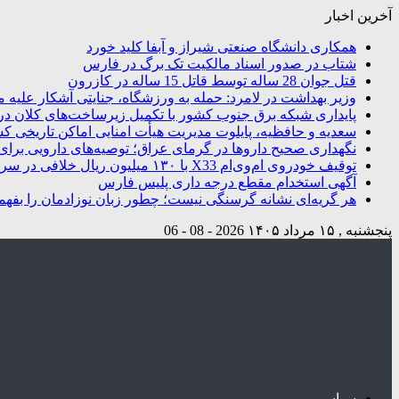
آخرین اخبار
همکاری دانشگاه صنعتی شیراز و آبفا کلید خورد
شتاب در صدور اسناد مالکیت تک برگ در فارس
قتل جوان 28 ساله توسط قاتل 15 ساله در کازرون
وزیر بهداشت در لامرد: حمله به ورزشگاه، جنایتی آشکار علیه م
پایداری شبکه برق جنوب کشور با تکمیل زیرساخت‌های کلان در
سعدیه و حافظیه، پایلوت مدیریت هیأت امنایی اماکن تاریخی ک
نگهداری صحیح داروها در گرمای عراق؛ توصیه‌های دارویی برای 
توقیف خودروی ام‌وی‌ام X33 با ۱۳۰ میلیون ریال خلافی در سروستان
آگهی استخدام مقطع درجه داری پلیس فارس
هر گریه‌ای نشانه گرسنگی نیست؛ چطور زبان نوزادمان را بفهم
پنجشنبه , ۱۵ مرداد ۱۴۰۵
2026 - 08 - 06
سیاسی