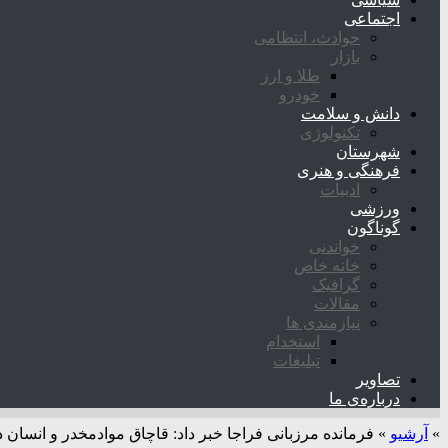
اجتماعی
حوادث، انتظامی
بازار
طلا و ارز
خودرو
دانش و سلامت
تکنولوژی
شهرستان
فرهنگی و هنری
ادبیات
ورزشی
گوناگون
خواندنی
خانه خاص
گرافیک
مقالات
نیازمندی ها
استخدام
تبلیغات
تصاویر
درباره‌ی ما
»
آرشیو
»
فرمانده مرزبانی فراجا خبر داد: قاچاق موادمخدر و انسان