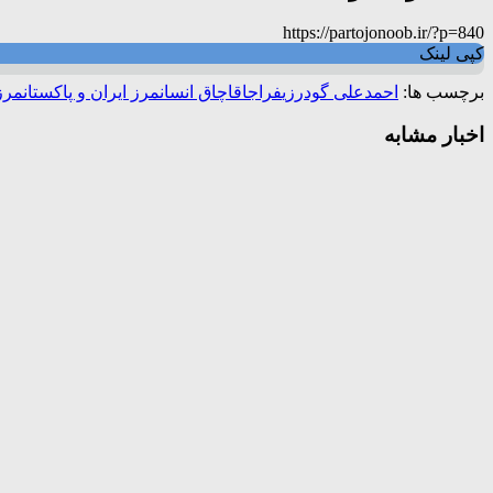
https://partojonoob.ir/?p=840
کپی لینک
برچسب ها:
احمدعلی گودرزی
فراجا
قاچاق انسان
مرز ایران و پاکستان
مرزب
اخبار مشابه