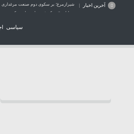
شیرازمرغ؛ بر سکوی دوم صنعت مرغداری ا
آخرین اخبار
تعطیلی ۴ مرکز غیرمجاز دندانپزشکی در شیراز از ابتدای مردادماه تاکنون
جزئیات راه اندازی کیف پول ایران اعلام شد
سیاسی
اج
ترامپ: مذاکرات با تهران خوب پیش می‌رود
کالابرگ کدهای ملی ۰، ۱ و ۲ شارژ شد
واژگونی پژو۲۰۶ در جاده بابامیدان- نورآباد با ۳ مصدوم
موتورسواری بانوان؛ واقعیتی که از قانون ج
همکاری دانشگاه صنعتی شیراز و آبفا کلید خ
شتاب در صدور اسناد مالکیت تک برگ در ف
قتل جوان 28 ساله توسط قاتل 15 ساله در کازرون