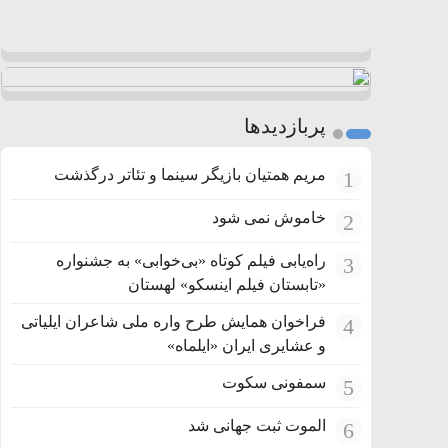
پربازدیدها
مریم همتیان بازیگر سینما و تئاتر درگذشت
1
خاموش نمی شود
2
راه‌یابی فیلم کوتاه «بی‌خوابی» به جشنواره
3
«تابستان فیلم اینسکو» لهستان
فراخوان همایش طرح واره ملی شاعران ایلیاتی
4
و عشایری ایران «ایلماه»
سمفونی سکوت
5
الموت ثبت جهانی شد
6