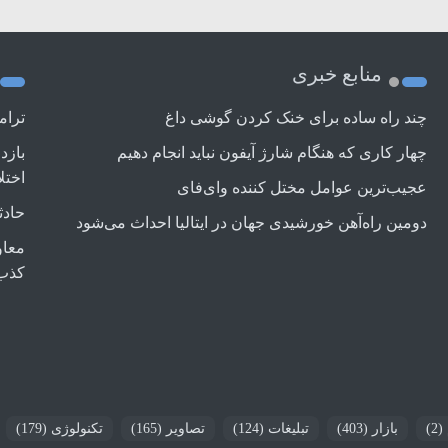
منابع خبری
چند راه‌ ساده برای خنک کردن گوشی داغ
ترام
چهار کاری که هنگام شارژ آیفون نباید انجام دهیم
بازد
اختل
عجیب‌ترین عوامل مختل کننده وای‌فای
حادث
دومین راه‌آهن خورشیدی جهان در ایتالیا احداث می‌شود
معاو
کذب
(2)
بازار
(403)
تبلیغات
(124)
تصاویر
(165)
تکنولوژی
(179)