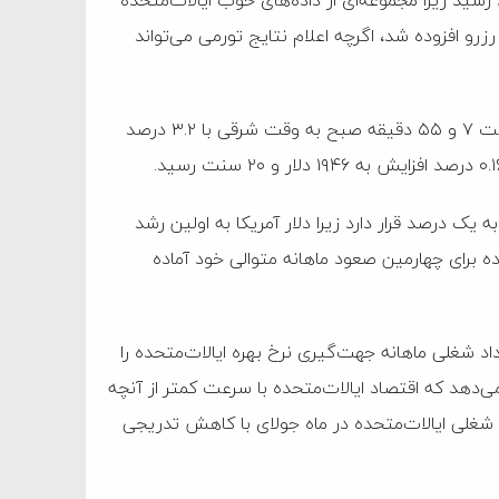
رسید زیرا مجموعه‌ای از داده‌های خوب ایالات‌متحده
زرو افزوده شد، اگرچه اعلام نتایج تورمی می‌تواند
به گزارش پرتو جنوب به نقل از ایسنا، بهای هر اونس طلا تا ساعت ۷ و ۵۵ دقیقه صبح به وقت شرقی با ۳.۲ درصد
ک درصد قرار دارد زیرا دلار آمریکا به اولین رشد
ده برای چهارمین صعود ماهانه متوالی خود آماده
ظهار کردند که هزینه‌های مصرف شخصی (PCE) و اعداد شغلی ماهانه جهت‌گیری نرخ بهره ایالات‌متحده را
ی‌دهد که اقتصاد ایالات‌متحده با سرعت کمتر از آنچه
شغلی ایالات‌متحده در ماه جولای با کاهش تدریجی