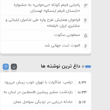
راه‌یابی فیلم کوتاه «بی‌خوابی» به جشنواره
3
«تابستان فیلم اینسکو» لهستان
فراخوان همایش طرح واره ملی شاعران ایلیاتی و
4
عشایری ایران «ایلماه»
سمفونی سکوت
5
الموت ثبت جهانی شد
6
داغ ترین نوشته ها
ترامپ: مذاکرات با تهران خوب پیش می‌رود
۸:۳۶
بازداشت سفیر پیشین فلسطین در لبنان به اته
۱۰:۳۳
حادثه دریایی در نزدیکی سواحل عمان
۵:۱۷