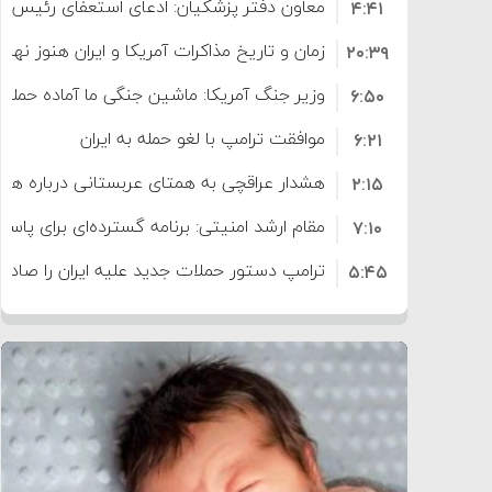
معاون دفتر پزشکیان: ادعای استعفای رئیس
۴:۴۱
است
زمان و تاریخ مذاکرات آمریکا و ایران هنوز نه
۲۰:۳۹
وزیر جنگ آمریکا: ماشین جنگی ما آماده حمله 
۶:۵۰
موافقت ترامپ با لغو حمله به ایران
۶:۲۱
هشدار عراقچی به همتای عربستانی درباره همرا
۲:۱۵
مقام ارشد امنیتی: برنامه گسترده‌ای برای پاسخ 
۷:۱۰
ترامپ دستور حملات جدید علیه ایران را صادر 
۵:۴۵
سپاه: دو نفتکش متخلف مورد اصابت قرار گر
۱۲:۵۹
ترامپ مدعی توافق تاریخی برای خلع سلاح ک
۸:۵۷
اعتراض عراقچی به همتای بلغارستانی به دلیل
۱۶:۱۹
ایران
کشورهایی که به متجاوزان کمک می کنند پ
۱۰:۱۵
سنتکام پایان تجاوز جدید به ایران را اعلام کرد