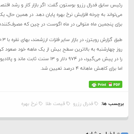
‌جمهور واهی و کذب محض
رئیس سابق فدرال رزرو بوستون گفت: اگر بازار کار و رشد اقت
ایی نشده است
می‌تواند به چرخه افزایش نرخ بهره پایان دهد. در همین حال، 
برای پنجمین ماه متوالی در ماه اگوست در چین که مصرف‌کن
نظامی علیه ایران است
روز چهارشنبه به بالاترین سطح بیش از یک ماهه خود صعود کرد.
هی با آمریکا
به دیوانگی آمریکا داریم
اما برای کاهش ماهانه ۴ درصد تعیین شد.
کرد
فته و متوقف شدند
امل حماس شد
برچسب ها:
فدرال رزرو
قیمت طلا
نرخ بهره
 کمک به آمریکا در حملات به
اسخ سختی خواهند گرفت
اخبار مشابه