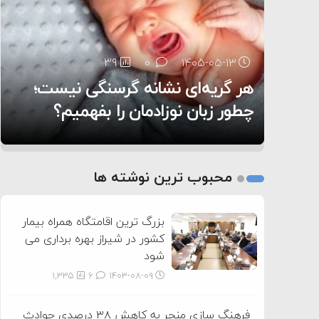
۶:۰۵
39
28
0
0
۱۴۰۵-۰۵-۱۳
۱۴۰۵-۰۵-۱۲
هر گریه‌ای نشانه گرسنگی نیست؛
تغذیه پدر می‌تواند بر سلامت نوزاد
13
0
۱۴۰۵-۰۵-۱۲
تأثیر بگذارد
روی دیگر زندگی
چطور زبان نوزادمان را بفهمیم؟
1
2
محبوب ترین نوشته ها
3
بزرگ ترین اقامتگاه همراه بیمار
کشور در شیراز بهره برداری می
شود
1,335
6
۱۴۰۳-۰۸-۰۹
فرهنگ سازی منجر به کاهش ۳۸ درصدی حوادث