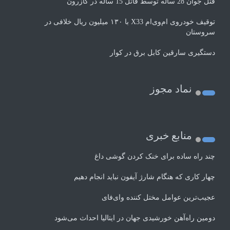
قتل جوان 28 ساله توسط قاتل 15 ساله در کازرون
توقیف خودروی ام‌وی‌ام X33 با ۱۳۰ میلیون ریال خلافی در
سروستان
دستگیری سارقین کابل برق در کوار
نماد مجوز
منابع خبری
چند راه‌ ساده برای خنک کردن گوشی داغ
چهار کاری که هنگام شارژ آیفون نباید انجام دهیم
عجیب‌ترین عوامل مختل کننده وای‌فای
دومین راه‌آهن خورشیدی جهان در ایتالیا احداث می‌شود