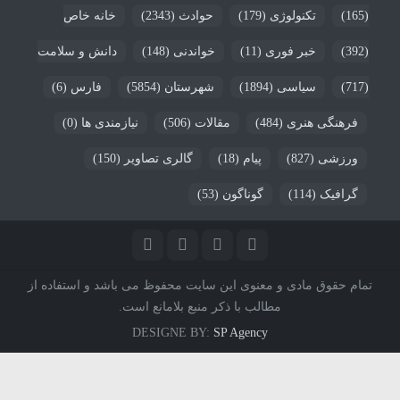
(165)
تکنولوژی
(179)
حوادث
(2343)
خانه خاص
(392)
خبر فوری
(11)
خواندنی
(148)
دانش و سلامت
(717)
سیاسی
(1894)
شهرستان
(5854)
فارس
(6)
فرهنگی هنری
(484)
مقالات
(506)
نیازمندی ها
(0)
ورزشی
(827)
پیام
(18)
گالری تصاویر
(150)
گرافیک
(114)
گوناگون
(53)
تمام حقوق مادی و معنوی این سایت محفوظ می باشد و استفاده از
مطالب با ذکر منبع بلامانع است.
DESIGNE BY:
SP Agency