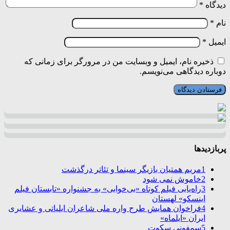
دیدگاه
*
نام
*
ایمیل
*
ذخیره نام، ایمیل و وبسایت من در مرورگر برای زمانی که
دوباره دیدگاهی می‌نویسم.
پربازدیدها
1
مریم همتیان بازیگر سینما و تئاتر درگذشت
2
خاموش نمی شود
3
راه‌یابی فیلم کوتاه «بی‌خوابی» به جشنواره «تابستان فیلم
اینسکو» لهستان
4
فراخوان همایش طرح واره ملی شاعران ایلیاتی و عشایری
ایران «ایلماه»
5
سمفونی سکوت