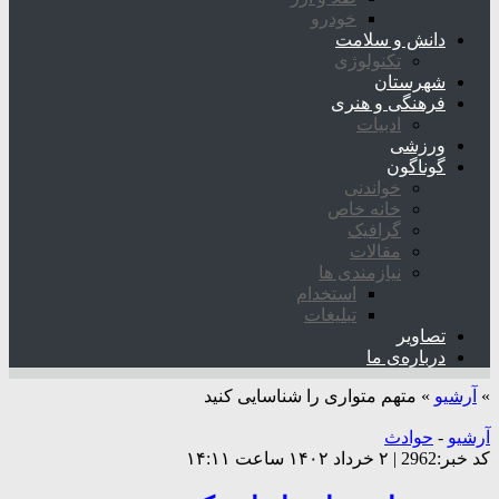
خودرو
دانش و سلامت
تکنولوژی
شهرستان
فرهنگی و هنری
ادبیات
ورزشی
گوناگون
خواندنی
خانه خاص
گرافیک
مقالات
نیازمندی ها
استخدام
تبلیغات
تصاویر
درباره‌ی ما
»
آرشیو
»
متهم متواری را شناسایی کنید
آرشیو
-
حوادث
کد خبر:2962 | ۲ خرداد ۱۴۰۲ ساعت ۱۴:۱۱