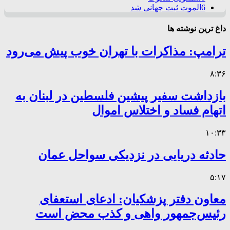
6
الموت ثبت جهانی شد
داغ ترین نوشته ها
ترامپ: مذاکرات با تهران خوب پیش می‌رود
۸:۳۶
بازداشت سفیر پیشین فلسطین در لبنان به
اتهام فساد و اختلاس اموال
۱۰:۳۳
حادثه دریایی در نزدیکی سواحل عمان
۵:۱۷
معاون دفتر پزشکیان: ادعای استعفای
رئیس‌جمهور واهی و کذب محض است