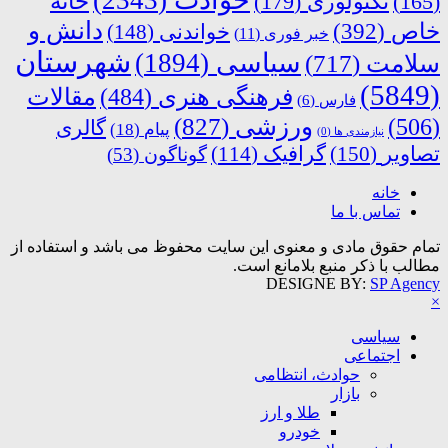
خانه
(165)
تکنولوژی
(179)
دانش و
خاص
(392)
خواندنی
(148)
خبر فوری
(11)
شهرستان
سیاسی
(1894)
سلامت
(717)
(5849)
فرهنگی هنری
(484)
مقالات
فارس
(6)
ورزشی
(827)
(506)
گالری
پیام
(18)
نیازمندی ها
(0)
تصاویر
(150)
گرافیک
(114)
گوناگون
(53)
خانه
تماس با ما
تمام حقوق مادی و معنوی این سایت محفوظ می باشد و استفاده از
مطالب با ذکر منبع بلامانع است.
DESIGNE BY:
SP Agency
×
سیاسی
اجتماعی
حوادث، انتظامی
بازار
طلا و ارز
خودرو