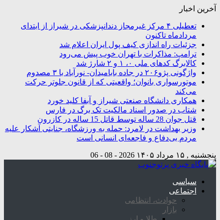
آخرین اخبار
تعطیلی ۴ مرکز غیرمجاز دندانپزشکی در شیراز از ابتدای
مردادماه تاکنون
جزئیات راه اندازی کیف پول ایران اعلام شد
ترامپ: مذاکرات با تهران خوب پیش می‌رود
کالابرگ کدهای ملی ۰، ۱ و ۲ شارژ شد
واژگونی پژو۲۰۶ در جاده بابامیدان- نورآباد با ۳ مصدوم
موتورسواری بانوان؛ واقعیتی که از قانون جلوتر حرکت
می‌کند
همکاری دانشگاه صنعتی شیراز و آبفا کلید خورد
شتاب در صدور اسناد مالکیت تک برگ در فارس
قتل جوان 28 ساله توسط قاتل 15 ساله در کازرون
وزیر بهداشت در لامرد: حمله به ورزشگاه، جنایتی آشکار علیه
مردم بی‌دفاع و فاجعه‌ای انسانی است
پنجشنبه , ۱۵ مرداد ۱۴۰۵
2026 - 08 - 06
سیاسی
اجتماعی
حوادث، انتظامی
بازار
طلا و ارز