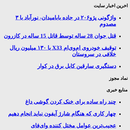
اخرین اخبار سایت
واژگونی پژو۲۰۶ در جاده بابامیدان- نورآباد با ۳
مصدوم
قتل جوان 28 ساله توسط قاتل 15 ساله در کازرون
توقیف خودروی ام‌وی‌ام X33 با ۱۳۰ میلیون ریال
خلافی در سروستان
دستگیری سارقین کابل برق در کوار
نماد مجوز
منابع خبری
چند راه‌ ساده برای خنک کردن گوشی داغ
چهار کاری که هنگام شارژ آیفون نباید انجام دهیم
عجیب‌ترین عوامل مختل کننده وای‌فای