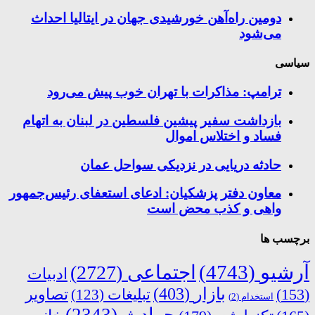
دومین راه‌آهن خورشیدی جهان در ایتالیا احداث
می‌شود
سیاسی
ترامپ: مذاکرات با تهران خوب پیش می‌رود
بازداشت سفیر پیشین فلسطین در لبنان به اتهام
فساد و اختلاس اموال
حادثه دریایی در نزدیکی سواحل عمان
معاون دفتر پزشکیان: ادعای استعفای رئیس‌جمهور
واهی و کذب محض است
برچسب ها
آرشیو
(4743)
اجتماعی
(2727)
ادبیات
بازار
(403)
(153)
تبلیغات
(123)
تصاویر
استخدام
(2)
حوادث
(2343)