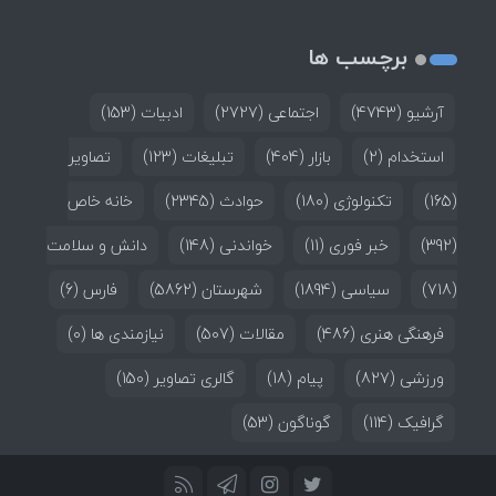
برچسب ها
آرشیو
(4743)
اجتماعی
(2727)
ادبیات
(153)
استخدام
(2)
بازار
(404)
تبلیغات
(123)
تصاویر
(165)
تکنولوژی
(180)
حوادث
(2345)
خانه خاص
(392)
خبر فوری
(11)
خواندنی
(148)
دانش و سلامت
(718)
سیاسی
(1894)
شهرستان
(5862)
فارس
(6)
فرهنگی هنری
(486)
مقالات
(507)
نیازمندی ها
(0)
ورزشی
(827)
پیام
(18)
گالری تصاویر
(150)
گرافیک
(114)
گوناگون
(53)