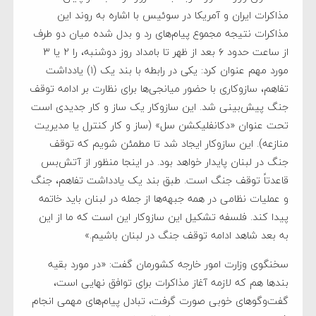
مذاکرات ایران و آمریکا در سوئیس با اشاره به روند این
مذاکرات نتیجه مجموع پیام‌های رد و بدل شده میان دو طرف
از ساعت حدود ۶ بعد از ظهر تا بامداد روز دوشنبه، را ۲ یا ۳
مورد مهم عنوان کرد: یکی در رابطه با بند یک (۱) یادداشت
تفاهم، سازوکاری با حضور میانجی‌ها برای نظارت بر ادامه توقف
جنگ پیش‌بینی شد. این سازوکار یک ساز و کار جدیدی است
تحت عنوان «دکانفلیکشن سل» (ساز و کار کنترل یا مدیریت
منازعه). این سازوکار ایجاد شد تا مطمئن شویم که توقف
جنگ در لبنان پایدار خواهد بود. در اینجا منظور از آتش‌بس
قاعدتاً توقف جنگ است. طبق بند یک یادداشت تفاهم، جنگ
و عملیات نظامی در همه جبهه‌ها از جمله در لبنان باید خاتمه
پیدا کند. فلسفه تشکیل این سازوکار این است که ما از این
به بعد شاهد ادامه توقف جنگ در لبنان باشیم.»
سخنگوی وزارت امور خارجه کشورمان گفت: «در مورد بقیه
بند‌ها هم که لازمه آغاز مذاکرات برای توافق نهایی است،
گفت‌و‌گو‌های خوبی صورت گرفت، تبادل پیام‌های مهمی انجام