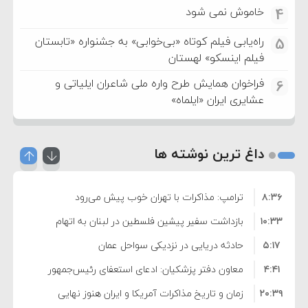
خاموش نمی شود
4
راه‌یابی فیلم کوتاه «بی‌خوابی» به جشنواره «تابستان
5
فیلم اینسکو» لهستان
فراخوان همایش طرح واره ملی شاعران ایلیاتی و
6
عشایری ایران «ایلماه»
داغ ترین نوشته ها
۸:۳۶
ترامپ: مذاکرات با تهران خوب پیش می‌رود
۱۰:۳۳
بازداشت سفیر پیشین فلسطین در لبنان به اتهام
۵:۱۷
فساد و اختلاس اموال
حادثه دریایی در نزدیکی سواحل عمان
۴:۴۱
معاون دفتر پزشکیان: ادعای استعفای رئیس‌جمهور
۲۰:۳۹
واهی و کذب محض است
زمان و تاریخ مذاکرات آمریکا و ایران هنوز نهایی