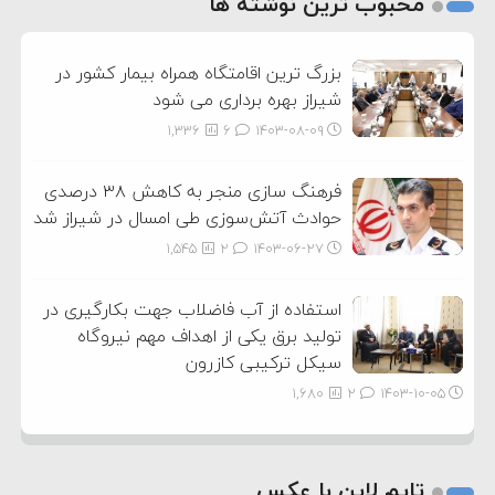
2
محبوب ترین نوشته ها
3
بزرگ ترین اقامتگاه همراه بیمار کشور در
شیراز بهره برداری می شود
1,336
6
۱۴۰۳-۰۸-۰۹
فرهنگ سازی منجر به کاهش ۳۸ درصدی
حوادث آتش‌سوزی طی امسال در شیراز شد
1,545
2
۱۴۰۳-۰۶-۲۷
استفاده از آب فاضلاب جهت بکارگیری در
تولید برق یکی از اهداف مهم نیروگاه
سیکل ترکیبی کازرون
1,680
2
۱۴۰۳-۱۰-۰۵
تایم لاین با عکس