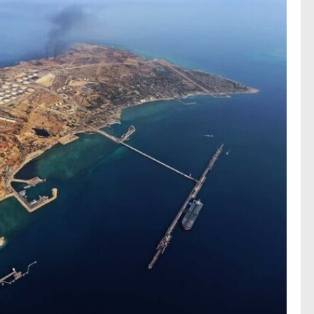
‌جمهور واهی و کذب محض
ایی نشده است
نظامی علیه ایران است
هی با آمریکا
به دیوانگی آمریکا داریم
کرد
فته و متوقف شدند
امل حماس شد
 کمک به آمریکا در حملات به
اسخ سختی خواهند گرفت