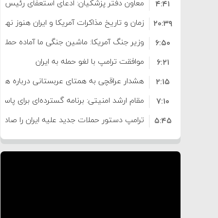
معاون دفتر پزشکیان: ادعای استعفای رئیس
۴:۴۱
است
زمان و تاریخ مذاکرات آمریکا و ایران هنوز نه
۲۰:۳۹
وزیر جنگ آمریکا: ماشین جنگی ما آماده حمله 
۶:۵۰
موافقت ترامپ با لغو حمله به ایران
۶:۲۱
هشدار عراقچی به همتای عربستانی درباره همرا
۲:۱۵
مقام ارشد امنیتی: برنامه گسترده‌ای برای پاسخ 
۷:۱۰
ترامپ دستور حملات جدید علیه ایران را صادر 
۵:۴۵
سپاه: دو نفتکش متخلف مورد اصابت قرار گر
۱۲:۵۹
ترامپ مدعی توافق تاریخی برای خلع سلاح ک
۸:۵۷
اعتراض عراقچی به همتای بلغارستانی به دلیل
۱۶:۱۹
ایران
کشورهایی که به متجاوزان کمک می کنند پ
۱۰:۱۵
سنتکام پایان تجاوز جدید به ایران را اعلام کرد