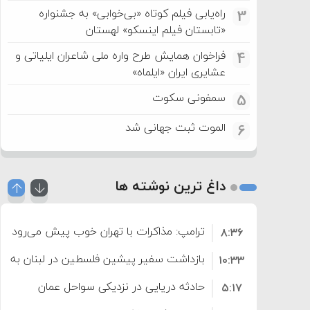
راه‌یابی فیلم کوتاه «بی‌خوابی» به جشنواره
3
«تابستان فیلم اینسکو» لهستان
فراخوان همایش طرح واره ملی شاعران ایلیاتی و
4
عشایری ایران «ایلماه»
سمفونی سکوت
5
الموت ثبت جهانی شد
6
داغ ترین نوشته ها
ترامپ: مذاکرات با تهران خوب پیش می‌رود
۸:۳۶
بازداشت سفیر پیشین فلسطین در لبنان به اته
۱۰:۳۳
حادثه دریایی در نزدیکی سواحل عمان
۵:۱۷