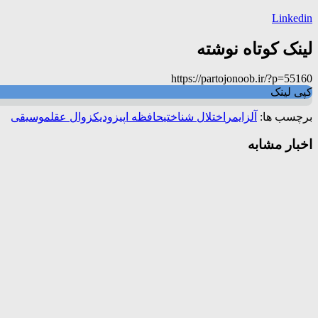
Linkedin
لینک کوتاه نوشته
https://partojonoob.ir/?p=55160
کپی لینک
برچسب ها:
آلزایمر
اختلال شناختی
حافظه اپیزودیک
زوال عقل
موسیقی
اخبار مشابه