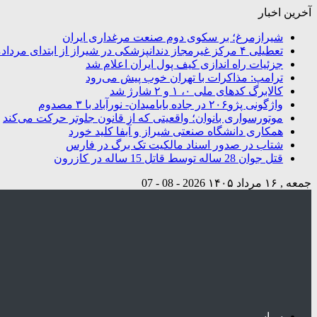
آخرین اخبار
شیرازمرغ؛ بر سکوی دوم صنعت مرغداری ایران
تعطیلی ۴ مرکز غیرمجاز دندانپزشکی در شیراز از ابتدای مردادماه تاکنون
جزئیات راه اندازی کیف پول ایران اعلام شد
ترامپ: مذاکرات با تهران خوب پیش می‌رود
کالابرگ کدهای ملی ۰، ۱ و ۲ شارژ شد
واژگونی پژو۲۰۶ در جاده بابامیدان- نورآباد با ۳ مصدوم
موتورسواری بانوان؛ واقعیتی که از قانون جلوتر حرکت می‌کند
همکاری دانشگاه صنعتی شیراز و آبفا کلید خورد
شتاب در صدور اسناد مالکیت تک برگ در فارس
قتل جوان 28 ساله توسط قاتل 15 ساله در کازرون
جمعه , ۱۶ مرداد ۱۴۰۵
2026 - 08 - 07
سیاسی