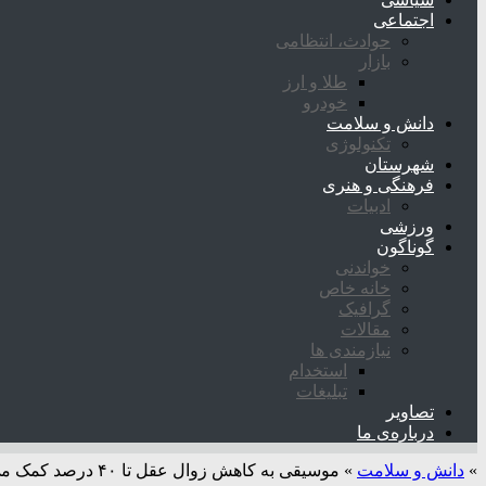
اجتماعی
حوادث، انتظامی
بازار
طلا و ارز
خودرو
دانش و سلامت
تکنولوژی
شهرستان
فرهنگی و هنری
ادبیات
ورزشی
گوناگون
خواندنی
خانه خاص
گرافیک
مقالات
نیازمندی ها
استخدام
تبلیغات
تصاویر
درباره‌ی ما
»
دانش و سلامت
»
موسیقی به کاهش زوال عقل تا ۴۰ درصد کمک می کند