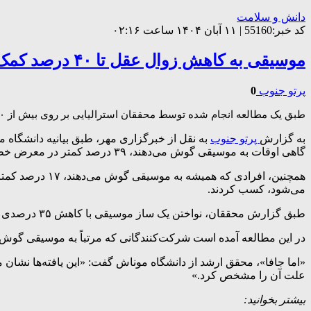
دانش و سلامت
کد خبر:55160 | ۱۱ آبان ۱۴۰۴ ساعت ۰۲:۱۶
موسیقی به کاهش زوال عقل تا ۴۰ درصد کمک می کند
پرتو جنوب
0
طبق یک مطالعه انجام شده توسط محققان استرالیایی بر روی بیش از ۱۰۸۰۰ فرد مسن، گوش دادن یا نواختن موسیقی در سنین بالاتر می‌تواند خطر ابتلا به زوال عقل را به میزان قابل توجهی کاهش دهد.
به گزارش
پرتو جنوب
گاهی اوقات به موسیقی گوش می‌دهند، ۳۹ درصد کمتر در معرض خطر ابتلاء به زوال عقل هستند.
همچنین، افرادی
می‌شود، کسب کردند.
طبق گزارش محققان، نواختن یک ساز موسیقی با کاهش ۳۵ درصدی خطر ابتلاء به زوال عقل مرتبط است.
در این مطالعه آمده است شرکت‌کنندگانی که مرتباً به موسیقی گوش می‌دهند و می‌نوازند، ۳۳ درصد کمتر در معرض خطر ابتلاء به زوال عقل و ۲۲ در
«اما جافا»، محقق ارشد از دانشگاه موناش گفت: «این یافته‌ها نش
علت آن را مشخص کرد.»
بیشتر بخوانید: