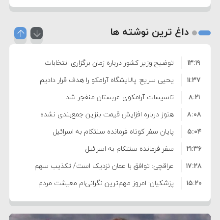
داغ ترین نوشته ها
۱۳:۱۹
توضیح وزیر کشور درباره زمان برگزاری انتخابات
۱۱:۳۷
شوراها
یحیی سریع: پالایشگاه آرامکو را هدف قرار دادیم
۸:۲۱
تاسیسات آرامکوی عربستان منفجر شد
۸:۰۸
هنوز درباره افزایش قیمت بنزین جمع‌بندی نشده
۵:۰۴
است/ کالا برگ قطعا افزایش می‌یابد
پایان سفر کوتاه فرمانده سنتکام به اسرائیل
۲۱:۳۶
سفر فرمانده سنتکام به اسرائیل
۱۷:۲۸
عراقچی: توافق با عمان نزدیک است/ تکذیب سهم
۱۵:۲۰
۱۱ درصدی ایران از خزر
پزشکیان: امروز مهم‌ترین نگرانی‌ام معیشت مردم
۸:۳۶
است
ترامپ: مذاکرات با تهران خوب پیش می‌رود
۱۰:۳۳
بازداشت سفیر پیشین فلسطین در لبنان به اتهام