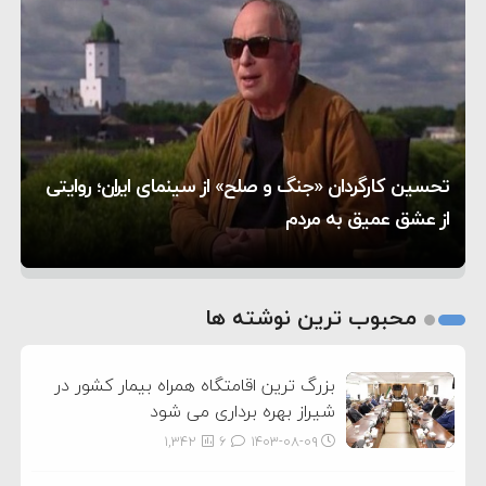
۵:۱۷
فساد و اختلاس اموال
حادثه دریایی در نزدیکی سواحل عمان
۴:۴۱
معاون دفتر پزشکیان: ادعای استعفای رئیس‌جمهور
۲۰:۳۹
واهی و کذب محض است
زمان و تاریخ مذاکرات آمریکا و ایران هنوز نهایی
۶:۵۰
نشده است
وزیر جنگ آمریکا: ماشین جنگی ما آماده حمله
تحسین کارگردان «جنگ و صلح» از سینمای ایران؛ روایتی
۶:۲۱
نظامی علیه ایران است
موافقت ترامپ با لغو حمله به ایران
از عشق عمیق به مردم
کمک خورشید به رفع ناترازی برق
کلاژن برای سلامت استخوان زنان مفید است
1
2
محبوب ترین نوشته ها
3
بزرگ ترین اقامتگاه همراه بیمار کشور در
شیراز بهره برداری می شود
1,342
6
۱۴۰۳-۰۸-۰۹