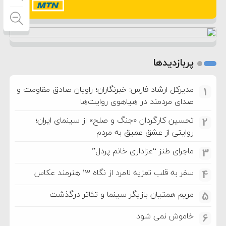
پربازدیدها
مدیرکل ارشاد فارس: خبرنگاران؛ راویان صادق مقاومت و
1
صدای مردمند در هیاهوی روایت‌ها
تحسین کارگردان «جنگ و صلح» از سینمای ایران؛
2
روایتی از عشق عمیق به مردم
ماجرای طنز “عزاداری خانم پردل”
3
سفر به قلب تعزیه لامرد از نگاه ۱۳ هنرمند عکاس
4
مریم همتیان بازیگر سینما و تئاتر درگذشت
5
خاموش نمی شود
6