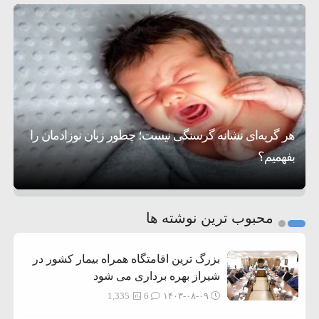
۵:۴۵
دیوانگی آمریکا داریم
ترامپ دستور حملات جدید علیه ایران را صادر کرد
۱۲:۵۹
سپاه: دو نفتکش متخلف مورد اصابت قرار گرفته
۸:۵۷
و متوقف شدند
ترامپ مدعی توافق تاریخی برای خلع سلاح کامل
۱۶:۱۹
حماس شد
اعتراض عراقچی به همتای بلغارستانی به دلیل
۱۰:۱۵
کمک به آمریکا در حملات به ایران
کشورهایی که به متجاوزان کمک می کنند پاسخ
هر گریه‌ای نشانه گرسنگی نیست؛ چطور زبان نوزادمان را
۶:۰۵
سختی خواهند گرفت
سنتکام پایان تجاوز جدید به ایران را اعلام کرد
بفهمیم؟
روی دیگر زندگی
تغذیه پدر می‌تواند بر سلامت نوزاد تأثیر بگذارد
1
2
محبوب ترین نوشته ها
3
بزرگ ترین اقامتگاه همراه بیمار کشور در
شیراز بهره برداری می شود
1,335
6
۱۴۰۳-۰۸-۰۹