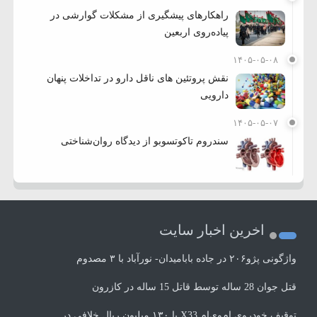
راهکارهای پیشگیری از مشکلات گوارشی در
پیاده‌روی اربعین
۱۴۰۵-۰۵-۰۸
نقش پروتئین های ناقل دارو در تداخلات پنهان
دارویی
۱۴۰۵-۰۵-۰۷
سندروم تاکوتسوبو از دیدگاه روان‌شناختی
اخرین اخبار سایت
واژگونی پژو۲۰۶ در جاده بابامیدان- نورآباد با ۳ مصدوم
قتل جوان 28 ساله توسط قاتل 15 ساله در کازرون
توقیف خودروی ام‌وی‌ام X33 با ۱۳۰ میلیون ریال خلافی در