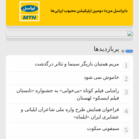
پربازدیدها
مریم همتیان بازیگر سینما و تئاتر درگذشت
1
خاموش نمی شود
2
راه‌یابی فیلم کوتاه «بی‌خوابی» به جشنواره «تابستان
3
فیلم اینسکو» لهستان
فراخوان همایش طرح واره ملی شاعران ایلیاتی و
4
عشایری ایران «ایلماه»
سمفونی سکوت
5