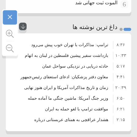
الموت ثبت جهانی شد
6
×
داغ ترین نوشته ها
۸:۳۶
ترامپ: مذاکرات با تهران خوب پیش می‌رود
۱۰:۳۳
بازداشت سفیر پیشین فلسطین در لبنان به اتهام
۵:۱۷
فساد و اختلاس اموال
حادثه دریایی در نزدیکی سواحل عمان
۴:۴۱
معاون دفتر پزشکیان: ادعای استعفای رئیس‌جمهور
۲۰:۳۹
واهی و کذب محض است
زمان و تاریخ مذاکرات آمریکا و ایران هنوز نهایی
۶:۵۰
نشده است
وزیر جنگ آمریکا: ماشین جنگی ما آماده حمله
۶:۲۱
نظامی علیه ایران است
موافقت ترامپ با لغو حمله به ایران
۲:۱۵
هشدار عراقچی به همتای عربستانی درباره
۷:۱۰
همراهی با آمریکا
مقام ارشد امنیتی: برنامه گسترده‌ای برای پاسخ به