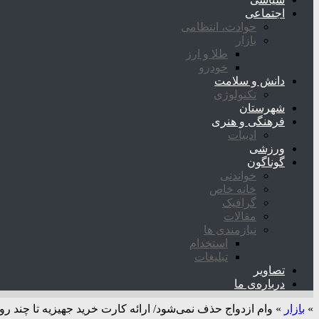
اجتماعی
حوادث، انتظامی
بازار
طلا و ارز
خودرو
دانش و سلامت
تکنولوژی
شهرستان
فرهنگی و هنری
ادبیات
ورزشی
گوناگون
خواندنی
خانه خاص
گرافیک
مقالات
نیازمندی ها
استخدام
تبلیغات
تصاویر
درباره‌ی ما
»
بازار
»
وام ازدواج حذف نمی‌شود/ ارائه کارت خرید جهیزیه تا چند رو