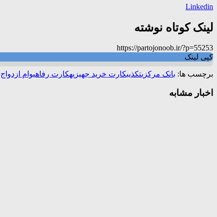
Linkedin
لینک کوتاه نوشته
https://partojonoob.ir/?p=55253
کپی لینک
برچسب ها:
بانک مرکزی
تکذیب
کارت خرید جهیزیه
کارت رفاهی
وام ازدواج
اخبار مشابه