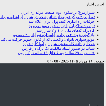
آخرین اخبار
شیرازمرغ؛ بر سکوی دوم صنعت مرغداری ایران
تعطیلی ۴ مرکز غیرمجاز دندانپزشکی در شیراز از ابتدای مردادماه تاکنون
جزئیات راه اندازی کیف پول ایران اعلام شد
ترامپ: مذاکرات با تهران خوب پیش می‌رود
کالابرگ کدهای ملی ۰، ۱ و ۲ شارژ شد
واژگونی پژو۲۰۶ در جاده بابامیدان- نورآباد با ۳ مصدوم
موتورسواری بانوان؛ واقعیتی که از قانون جلوتر حرکت می‌کند
همکاری دانشگاه صنعتی شیراز و آبفا کلید خورد
شتاب در صدور اسناد مالکیت تک برگ در فارس
قتل جوان 28 ساله توسط قاتل 15 ساله در کازرون
جمعه , ۱۶ مرداد ۱۴۰۵
2026 - 08 - 07
سیاسی