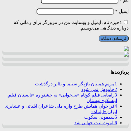
نام
*
ایمیل
*
ذخیره نام، ایمیل و وبسایت من در مرورگر برای زمانی که
دوباره دیدگاهی می‌نویسم.
پربازدیدها
1
مریم همتیان بازیگر سینما و تئاتر درگذشت
2
خاموش نمی شود
3
راه‌یابی فیلم کوتاه «بی‌خوابی» به جشنواره «تابستان فیلم
اینسکو» لهستان
4
فراخوان همایش طرح واره ملی شاعران ایلیاتی و عشایری
ایران «ایلماه»
5
سمفونی سکوت
6
الموت ثبت جهانی شد