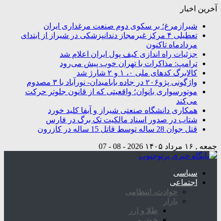
آخرین اخبار
شیرازمرغ؛ بر سکوی دوم صنعت مرغداری ایران
تعطیلی ۴ مرکز غیرمجاز دندانپزشکی در شیراز از ابتدای
مردادماه تاکنون
جزئیات راه اندازی کیف پول ایران اعلام شد
ترامپ: مذاکرات با تهران خوب پیش می‌رود
کالابرگ کدهای ملی ۰، ۱ و ۲ شارژ شد
واژگونی پژو۲۰۶ در جاده بابامیدان- نورآباد با ۳ مصدوم
موتورسواری بانوان؛ واقعیتی که از قانون جلوتر حرکت
می‌کند
همکاری دانشگاه صنعتی شیراز و آبفا کلید خورد
شتاب در صدور اسناد مالکیت تک برگ در فارس
قتل جوان 28 ساله توسط قاتل 15 ساله در کازرون
جمعه , ۱۶ مرداد ۱۴۰۵
2026 - 08 - 07
سیاسی
اجتماعی
حوادث، انتظامی
بازار
طلا و ارز
خودرو