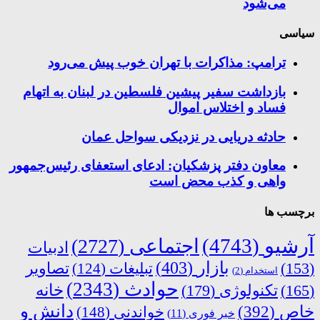
می‌شود
سیاسی
ترامپ: مذاکرات با تهران خوب پیش می‌رود
بازداشت سفیر پیشین فلسطین در لبنان به اتهام
فساد و اختلاس اموال
حادثه دریایی در نزدیکی سواحل عمان
معاون دفتر پزشکیان: ادعای استعفای رئیس‌جمهور
واهی و کذب محض است
برچسب ها
آرشیو
(4743)
اجتماعی
(2727)
ادبیات
بازار
(403)
(153)
تبلیغات
(124)
تصاویر
استخدام
(2)
حوادث
(2343)
خانه
(165)
تکنولوژی
(179)
دانش و
خاص
(392)
خواندنی
(148)
خبر فوری
(11)