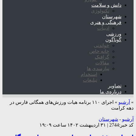
دانش و سلامت
تکنولوژی
شهرستان
فرهنگی و هنری
ادبیات
ورزشی
گوناگون
خواندنی
خانه خاص
گرافیک
مقالات
نیازمندی ها
استخدام
تبلیغات
تصاویر
درباره‌ی ما
»
آرشیو
»
اجرای ۱۱۰ برنامه هیات ورزش‌های همگانی فارس در
دهه کرامت
آرشیو
-
شهرستان
کد خبر:2744 | ۳۱ اردیبهشت ۱۴۰۲ ساعت ۱۹:۰۹