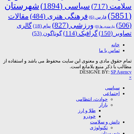
شهرستان
سیاسی
(1894)
سلامت
(717)
(5851)
فرهنگی هنری
(484)
مقالات
فارس
(6)
ورزشی
(827)
(506)
گالری
پیام
(18)
نیازمندی ها
(0)
تصاویر
(150)
گرافیک
(114)
گوناگون
(53)
خانه
تماس با ما
تمام حقوق مادی و معنوی این سایت محفوظ می باشد و استفاده از
مطالب با ذکر منبع بلامانع است.
DESIGNE BY:
SP Agency
×
سیاسی
اجتماعی
حوادث، انتظامی
بازار
طلا و ارز
خودرو
دانش و سلامت
تکنولوژی
شهرستان