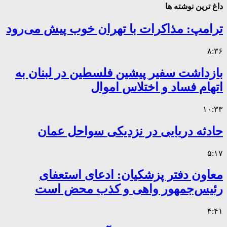
داغ ترین نوشته ها
ترامپ: مذاکرات با تهران خوب پیش می‌رود
۸:۳۶
بازداشت سفیر پیشین فلسطین در لبنان به
اتهام فساد و اختلاس اموال
۱۰:۳۳
حادثه دریایی در نزدیکی سواحل عمان
۵:۱۷
معاون دفتر پزشکیان: ادعای استعفای
رئیس‌جمهور واهی و کذب محض است
۴:۴۱