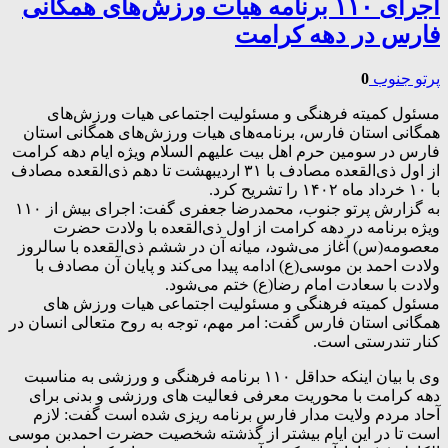
اجرای ۱۱۰ برنامه هیات ورزش‌های همگانی
فارس در دهه کرامت
پرتو جنوب
0
مسئول کمیته فرهنگی و مسئولیت اجتماعی هیات ورزش‌های
همگانی استان فارس، برنامه‌های هیات ورزش‌های همگانی استان
فارس در سومین حرم اهل بیت علیهم السلام ویژه ایام دهه کرامت
از اول ذی‌القعده مصادف با ۳۱ اردیبهشت تا دهم ذی‌القعده مصادف
با ۱۰ خرداد ماه ۱۴۰۲ را تشریح کرد.
به گزارش پرتو جنوب، محمدرضا جعفری گفت: اجرای بیش از ۱۱۰
ویژه برنامه در دهه کرامت از اول ذی‌القعده با ولادت حضرت
معصومه(س) آغاز می‌شود، میانه آن در ششم ذی‌القعده با سالروز
ولادت احمد بن موسی(ع) ادامه پیدا می‌کند و پایان آن مصادف با
ولادت با سعادت امام رضا(ع) ختم می‌شود.
مسئول کمیته فرهنگی و مسئولیت اجتماعی هیات ورزش های
همگانی استان فارس گفت: امر مهم، توجه به روح متعالی انسان در
کنار تندرستی است.
وی با بیان اینکه حداقل ۱۱۰ برنامه فرهنگی و ورزشی به مناسبت
دهه کرامت با محوریت معرفی فعالیت های ورزشی و بدنی برای
آحاد مردم ولایت مدار فارس برنامه ریزی شده است گفت: لازم
است تا در این ایام بیشتر از گذشته شخصیت حضرت احمدبن موسی