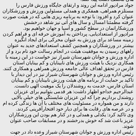
جواد مرادپور ادامه این روند و ارتقای جایگاه ورزش فارس را
مستلزم همراهی، همفکری و همدلی مسئولین ورزش و ورزشکاران
عنوان کرد و افزود: با توجه به برنامه ریزی هایی که در هیئت صورت
گرفته مطمئنا امسال و سال های آتی نیز شاهد درخشش
ورزشکارانمان در سطح کشور و آسیا و جهان خواهیم بود.
مرادپور از استعدادیابی، پرداختن به آموزش حرفه ای و فراهم کردن
زمینه مساعد برای ورزش به عنوان محرکی برای ایجاد انگیزه
بیشتر در ورزشکاران و همچنین کشف استعدادهای جدید به عنوان
راههای رسیدن به موفقیت هیئت در انجام رسالت خود نام برد و از
اداره ورزش و جوانان شهرستان شیراز نیز خواست در این زمینه با
همکاری نزدیک با هیئت ورزش های نابینایان و کم بینایان استان
فارس در تحقق اهداف عالی جامعه ورزش همراهی و همکاری کنند.
رئیس اداره ورزش و جوانان شهرستان شیراز نیز در این دیدار با
تاکید بر حمایت از برنامه های هیئت ورزش نابینایان و کم بینایان
استان فارس، خدمت به روشندلان را یک موهبت الهی دانست.
عبدالرحیم خداجو اظهار داشت: هر قدمی بتوانیم برای عزیزان
روشندل برداریم چرا که این عزیزان شایستگی های خیلی بالایی
دارند و من همواره در مسئولیت های مختلف با آن ها زندگی کرده ام
و در عرصه های رقابت ها برای دیار خود افتخارآفرینی کردند.
وی تاکید کرد: یکدلی و همدلی و در کنار هم بودن این ورزشکاران
عزیز باعث شد که خوش بدرخشند و در مسابقات صاحب عنوان
شوند.
رئیس اداره ورزش و جوانان شهرستان شیراز وعده داد در جهت