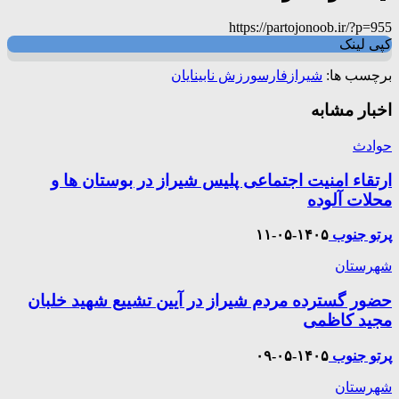
https://partojonoob.ir/?p=955
کپی لینک
برچسب ها:
شیراز
فارس
ورزش نابینایان
اخبار مشابه
حوادث
ارتقاء امنیت اجتماعی پلیس شیراز در بوستان ها و
محلات آلوده
پرتو جنوب
۱۴۰۵-۰۵-۱۱
شهرستان
حضور گسترده مردم شیراز در آیین تشییع شهید خلبان
مجید کاظمی
پرتو جنوب
۱۴۰۵-۰۵-۰۹
شهرستان