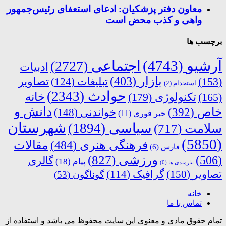
معاون دفتر پزشکیان: ادعای استعفای رئیس‌جمهور
واهی و کذب محض است
برچسب ها
آرشیو
(4743)
اجتماعی
(2727)
ادبیات
بازار
(403)
(153)
تبلیغات
(124)
تصاویر
استخدام
(2)
حوادث
(2343)
خانه
(165)
تکنولوژی
(179)
دانش و
خاص
(392)
خواندنی
(148)
خبر فوری
(11)
شهرستان
سیاسی
(1894)
سلامت
(717)
(5850)
فرهنگی هنری
(484)
مقالات
فارس
(6)
ورزشی
(827)
(506)
گالری
پیام
(18)
نیازمندی ها
(0)
تصاویر
(150)
گرافیک
(114)
گوناگون
(53)
خانه
تماس با ما
تمام حقوق مادی و معنوی این سایت محفوظ می باشد و استفاده از