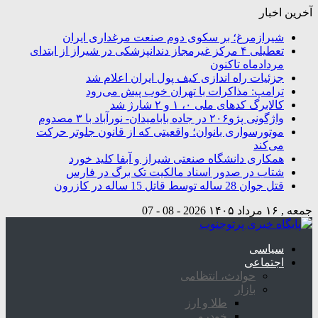
آخرین اخبار
شیرازمرغ؛ بر سکوی دوم صنعت مرغداری ایران
تعطیلی ۴ مرکز غیرمجاز دندانپزشکی در شیراز از ابتدای
مردادماه تاکنون
جزئیات راه اندازی کیف پول ایران اعلام شد
ترامپ: مذاکرات با تهران خوب پیش می‌رود
کالابرگ کدهای ملی ۰، ۱ و ۲ شارژ شد
واژگونی پژو۲۰۶ در جاده بابامیدان- نورآباد با ۳ مصدوم
موتورسواری بانوان؛ واقعیتی که از قانون جلوتر حرکت
می‌کند
همکاری دانشگاه صنعتی شیراز و آبفا کلید خورد
شتاب در صدور اسناد مالکیت تک برگ در فارس
قتل جوان 28 ساله توسط قاتل 15 ساله در کازرون
جمعه , ۱۶ مرداد ۱۴۰۵
2026 - 08 - 07
سیاسی
اجتماعی
حوادث، انتظامی
بازار
طلا و ارز
خودرو