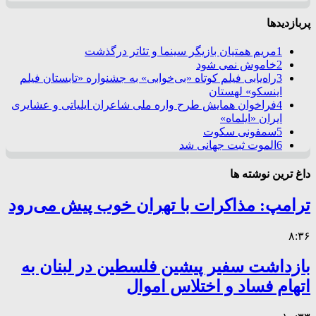
پربازدیدها
1
مریم همتیان بازیگر سینما و تئاتر درگذشت
2
خاموش نمی شود
3
راه‌یابی فیلم کوتاه «بی‌خوابی» به جشنواره «تابستان فیلم
اینسکو» لهستان
4
فراخوان همایش طرح واره ملی شاعران ایلیاتی و عشایری
ایران «ایلماه»
5
سمفونی سکوت
6
الموت ثبت جهانی شد
داغ ترین نوشته ها
ترامپ: مذاکرات با تهران خوب پیش می‌رود
۸:۳۶
بازداشت سفیر پیشین فلسطین در لبنان به
اتهام فساد و اختلاس اموال