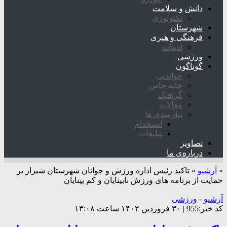
دانش و سلامت
تکنولوژی
شهرستان
فرهنگی و هنری
ادبیات
ورزشی
گوناگون
خواندنی
خانه خاص
گرافیک
مقالات
نیازمندی ها
استخدام
تبلیغات
تصاویر
درباره‌ی ما
»
آرشیو
»
تاکید رئیس اداره ورزش و جوانان شهرستان شیراز بر
حمایت از برنامه های ورزش نابینایان و کم بینایان
آرشیو
-
ورزشی
کد خبر:955 | ۳۰ فروردین ۱۴۰۲ ساعت ۱۳:۰۸