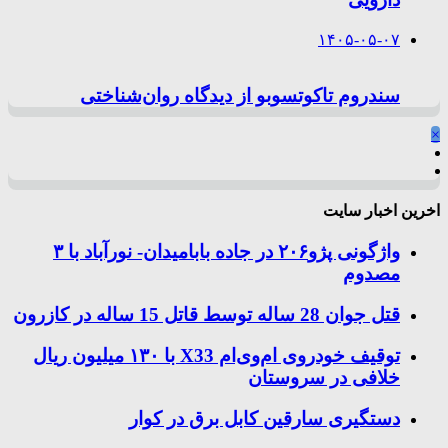
۱۴۰۵-۰۵-۰۷
سندروم تاکوتسوبو از دیدگاه روان‌شناختی
×
اخرین اخبار سایت
واژگونی پژو۲۰۶ در جاده بابامیدان- نورآباد با ۳
مصدوم
قتل جوان 28 ساله توسط قاتل 15 ساله در کازرون
توقیف خودروی ام‌وی‌ام X33 با ۱۳۰ میلیون ریال
خلافی در سروستان
دستگیری سارقین کابل برق در کوار