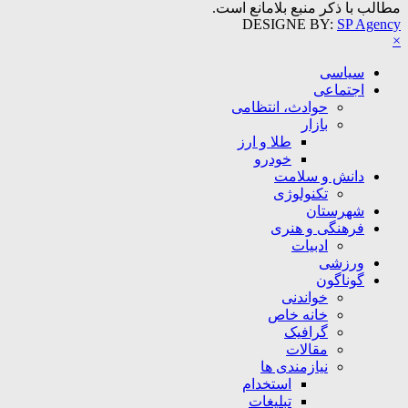
مطالب با ذکر منبع بلامانع است.
DESIGNE BY:
SP Agency
×
سیاسی
اجتماعی
حوادث، انتظامی
بازار
طلا و ارز
خودرو
دانش و سلامت
تکنولوژی
شهرستان
فرهنگی و هنری
ادبیات
ورزشی
گوناگون
خواندنی
خانه خاص
گرافیک
مقالات
نیازمندی ها
استخدام
تبلیغات