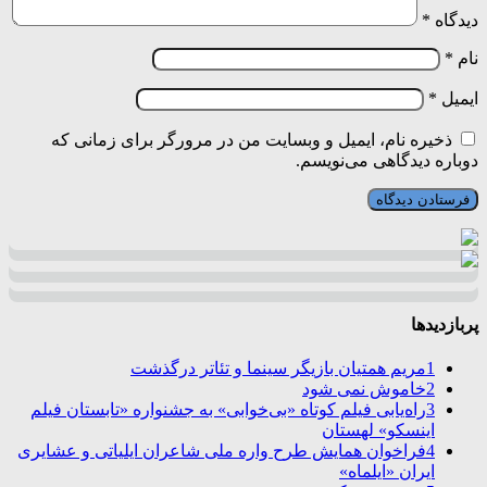
دیدگاه
*
نام
*
ایمیل
*
ذخیره نام، ایمیل و وبسایت من در مرورگر برای زمانی که
دوباره دیدگاهی می‌نویسم.
پربازدیدها
1
مریم همتیان بازیگر سینما و تئاتر درگذشت
2
خاموش نمی شود
3
راه‌یابی فیلم کوتاه «بی‌خوابی» به جشنواره «تابستان فیلم
اینسکو» لهستان
4
فراخوان همایش طرح واره ملی شاعران ایلیاتی و عشایری
ایران «ایلماه»