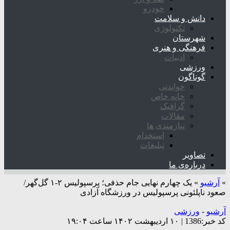
خودرو
دانش و سلامت
تکنولوژی
شهرستان
فرهنگی و هنری
ادبیات
ورزشی
گوناگون
خواندنی
خانه خاص
گرافیک
مقالات
نیازمندی ها
استخدام
تبلیغات
تصاویر
درباره‌ی ما
»
آرشیو
»
یک چهارم نهایی جام حذفی؛ پرسپولیس ۲-۱ گل‌گهر/
صعود ناپلئونی پرسپولیس در ورزشگاه آزادی
آرشیو
-
ورزشی
کد خبر:1386 | ۱۰ اردیبهشت ۱۴۰۲ ساعت ۱۹:۰۴