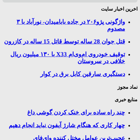
اخرین اخبار سایت
واژگونی پژو۲۰۶ در جاده بابامیدان- نورآباد با ۳
مصدوم
قتل جوان 28 ساله توسط قاتل 15 ساله در کازرون
توقیف خودروی ام‌وی‌ام X33 با ۱۳۰ میلیون ریال
خلافی در سروستان
دستگیری سارقین کابل برق در کوار
نماد مجوز
منابع خبری
چند راه‌ ساده برای خنک کردن گوشی داغ
چهار کاری که هنگام شارژ آیفون نباید انجام دهیم
عجیب‌ترین عوامل مختل کننده وای‌فای