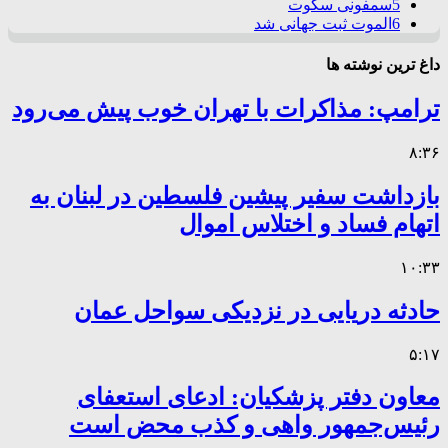
5
سمفونی سکوت
6
الموت ثبت جهانی شد
داغ ترین نوشته ها
ترامپ: مذاکرات با تهران خوب پیش می‌رود
۸:۳۶
بازداشت سفیر پیشین فلسطین در لبنان به
اتهام فساد و اختلاس اموال
۱۰:۳۳
حادثه دریایی در نزدیکی سواحل عمان
۵:۱۷
معاون دفتر پزشکیان: ادعای استعفای
رئیس‌جمهور واهی و کذب محض است