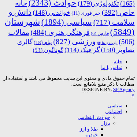
حوادث
(2343)
خانه
(165)
تکنولوژی
(179)
دانش و
خاص
(392)
خواندنی
(148)
خبر فوری
(11)
شهرستان
سیاسی
(1894)
سلامت
(717)
(5849)
فرهنگی هنری
(484)
مقالات
فارس
(6)
ورزشی
(827)
(506)
گالری
پیام
(18)
نیازمندی ها
(0)
تصاویر
(150)
گرافیک
(114)
گوناگون
(53)
خانه
تماس با ما
تمام حقوق مادی و معنوی این سایت محفوظ می باشد و استفاده از
مطالب با ذکر منبع بلامانع است.
DESIGNE BY:
SP Agency
×
سیاسی
اجتماعی
حوادث، انتظامی
بازار
طلا و ارز
خودرو