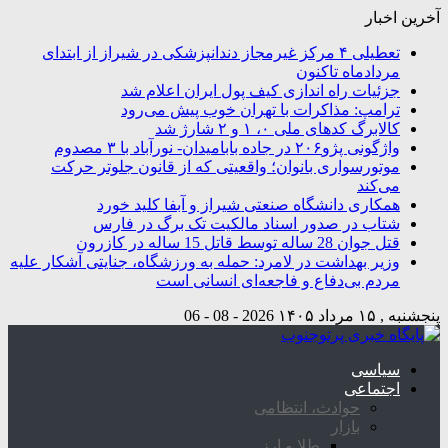
آخرین اخبار
تعطیلی ۴ مرکز غیرمجاز دندانپزشکی در شیراز از ابتدای
مردادماه تاکنون
جزئیات راه اندازی کیف پول ایران اعلام شد
ترامپ: مذاکرات با تهران خوب پیش می‌رود
کالابرگ کدهای ملی ۰، ۱ و ۲ شارژ شد
واژگونی پژو۲۰۶ در جاده بابامیدان- نورآباد با ۳ مصدوم
موتورسواری بانوان؛ واقعیتی که از قانون جلوتر حرکت
می‌کند
همکاری دانشگاه صنعتی شیراز و آبفا کلید خورد
شتاب در صدور اسناد مالکیت تک برگ در فارس
قتل جوان 28 ساله توسط قاتل 15 ساله در کازرون
وزیر بهداشت در لامرد: حمله به ورزشگاه، جنایتی آشکار علیه
مردم بی‌دفاع و فاجعه‌ای انسانی است
پنجشنبه , ۱۵ مرداد ۱۴۰۵
2026 - 08 - 06
سیاسی
اجتماعی
حوادث، انتظامی
بازار
طلا و ارز