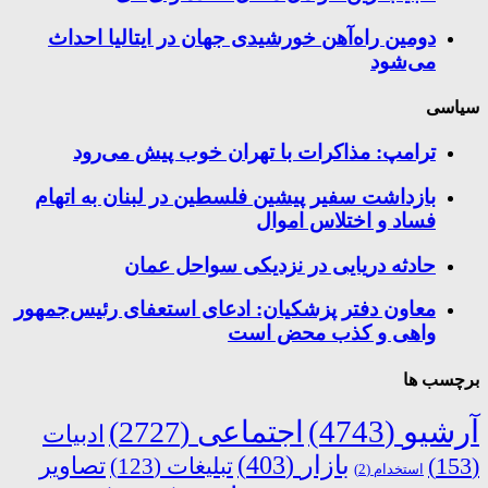
دومین راه‌آهن خورشیدی جهان در ایتالیا احداث
می‌شود
سیاسی
ترامپ: مذاکرات با تهران خوب پیش می‌رود
بازداشت سفیر پیشین فلسطین در لبنان به اتهام
فساد و اختلاس اموال
حادثه دریایی در نزدیکی سواحل عمان
معاون دفتر پزشکیان: ادعای استعفای رئیس‌جمهور
واهی و کذب محض است
برچسب ها
آرشیو
(4743)
اجتماعی
(2727)
ادبیات
بازار
(403)
(153)
تبلیغات
(123)
تصاویر
استخدام
(2)