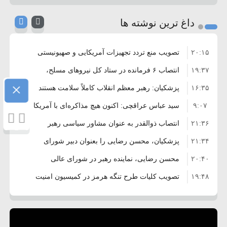
داغ ترین نوشته ها
۲۰:۱۵
تصویب منع تردد تجهیزات آمریکایی و صهیونیستی
۱۹:۳۷
از تنگه هرمز
انتصاب ۶ فرمانده در ستاد کل نیروهای مسلح،
×
۱۶:۳۵
سپاه پاسداران و بسیج
پزشکیان: رهبر معظم انقلاب کاملاً سلامت هستند
۹:۰۷
سید عباس عراقچی: اکنون هیچ مذاکره‌ای با آمریکا
۲۱:۳۶
نداریم
انتصاب ذوالقدر به عنوان مشاور سیاسی رهبر
۲۱:۳۴
انقلاب
پزشکیان، محسن رضایی را بعنوان دبیر شورای
۲۰:۴۰
عالی امنیت منصوب کرد
محسن رضایی، نماینده رهبر در شورای عالی
۱۹:۴۸
امنیت ملی شد
تصویب کلیات طرح تنگه هرمز در کمیسیون امنیت
۱۳:۱۹
ملی
توضیح وزیر کشور درباره زمان برگزاری انتخابات
۱۲:۰۵
شوراها
توهین به رئیس‌جمهور جرم است