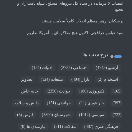
انتصاب ۶ فرمانده در ستاد کل نیروهای مسلح، سپاه پاسداران و
بسیج
پزشکیان: رهبر معظم انقلاب کاملاً سلامت هستند
سید عباس عراقچی: اکنون هیچ مذاکره‌ای با آمریکا نداریم
برچسب ها
آرشیو
(4743)
اجتماعی
(2732)
ادبیات
(154)
استخدام
(2)
بازار
(404)
تبلیغات
(124)
تصاویر
(165)
تکنولوژی
(180)
حوادث
(2350)
خانه خاص
(393)
خبر فوری
(11)
خواندنی
(151)
دانش و سلامت
(722)
سیاسی
(1912)
شهرستان
(5890)
فارس
(6)
فرهنگی هنری
(487)
مقالات
(511)
نیازمندی ها
(0)