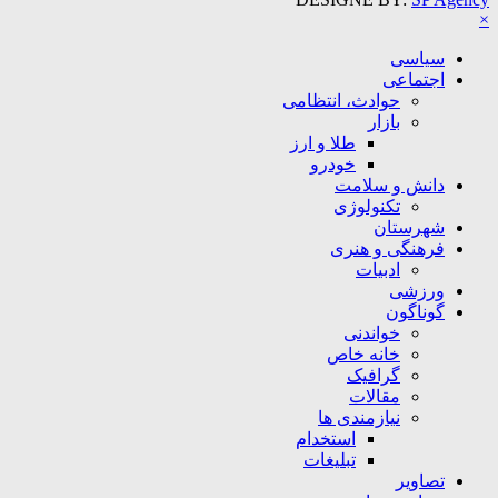
×
سیاسی
اجتماعی
حوادث، انتظامی
بازار
طلا و ارز
خودرو
دانش و سلامت
تکنولوژی
شهرستان
فرهنگی و هنری
ادبیات
ورزشی
گوناگون
خواندنی
خانه خاص
گرافیک
مقالات
نیازمندی ها
استخدام
تبلیغات
تصاویر