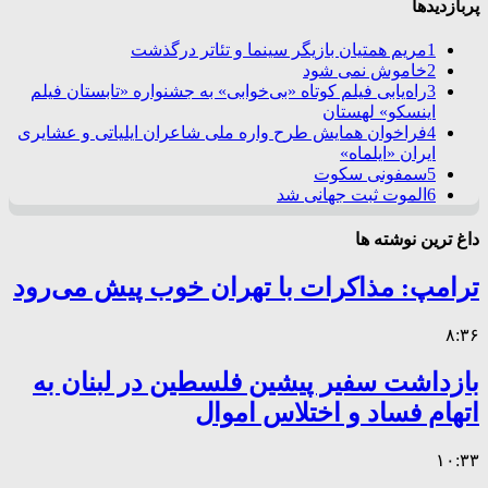
پربازدیدها
1
مریم همتیان بازیگر سینما و تئاتر درگذشت
2
خاموش نمی شود
3
راه‌یابی فیلم کوتاه «بی‌خوابی» به جشنواره «تابستان فیلم
اینسکو» لهستان
4
فراخوان همایش طرح واره ملی شاعران ایلیاتی و عشایری
ایران «ایلماه»
5
سمفونی سکوت
6
الموت ثبت جهانی شد
داغ ترین نوشته ها
ترامپ: مذاکرات با تهران خوب پیش می‌رود
۸:۳۶
بازداشت سفیر پیشین فلسطین در لبنان به
اتهام فساد و اختلاس اموال
۱۰:۳۳