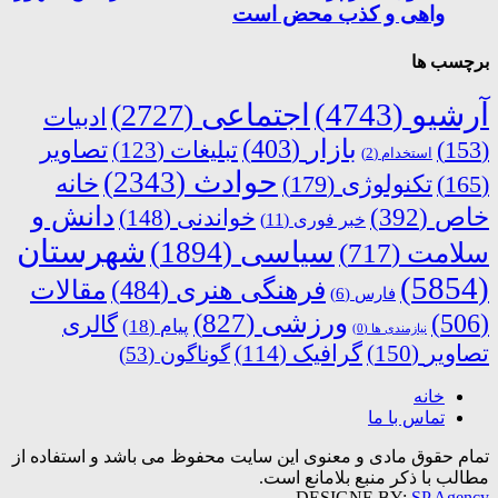
واهی و کذب محض است
برچسب ها
آرشیو
(4743)
اجتماعی
(2727)
ادبیات
بازار
(403)
(153)
تبلیغات
(123)
تصاویر
استخدام
(2)
حوادث
(2343)
خانه
(165)
تکنولوژی
(179)
دانش و
خاص
(392)
خواندنی
(148)
خبر فوری
(11)
شهرستان
سیاسی
(1894)
سلامت
(717)
(5854)
فرهنگی هنری
(484)
مقالات
فارس
(6)
ورزشی
(827)
(506)
گالری
پیام
(18)
نیازمندی ها
(0)
تصاویر
(150)
گرافیک
(114)
گوناگون
(53)
خانه
تماس با ما
تمام حقوق مادی و معنوی این سایت محفوظ می باشد و استفاده از
مطالب با ذکر منبع بلامانع است.
DESIGNE BY:
SP Agency