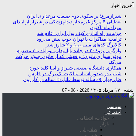
آخرین اخبار
شیرازمرغ؛ بر سکوی دوم صنعت مرغداری ایران
تعطیلی ۴ مرکز غیرمجاز دندانپزشکی در شیراز از ابتدای
مردادماه تاکنون
جزئیات راه اندازی کیف پول ایران اعلام شد
ترامپ: مذاکرات با تهران خوب پیش می‌رود
کالابرگ کدهای ملی ۰، ۱ و ۲ شارژ شد
واژگونی پژو۲۰۶ در جاده بابامیدان- نورآباد با ۳ مصدوم
موتورسواری بانوان؛ واقعیتی که از قانون جلوتر حرکت
می‌کند
همکاری دانشگاه صنعتی شیراز و آبفا کلید خورد
شتاب در صدور اسناد مالکیت تک برگ در فارس
قتل جوان 28 ساله توسط قاتل 15 ساله در کازرون
شنبه , ۱۷ مرداد ۱۴۰۵
2026 - 08 - 07
سیاسی
اجتماعی
حوادث، انتظامی
بازار
طلا و ارز
خودرو