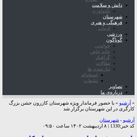
دانش و سلامت
تکنولوژی
شهرستان
فرهنگی و هنری
ادبیات
ورزشی
گوناگون
خواندنی
خانه خاص
گرافیک
مقالات
نیازمندی ها
استخدام
تبلیغات
تصاویر
درباره‌ی ما
»
آرشیو
»
با حضور فرماندار ویژه شهرستان کازرون جشن بزرگ
کارگری در این شهرستان برگزار شد
آرشیو
-
شهرستان
کد خبر:1330 | ۸ اردیبهشت ۱۴۰۲ ساعت ۰۹:۵۰