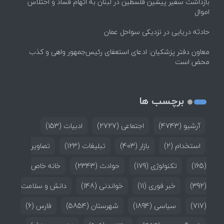
بازداشت سفیر پیشین فلسطین در لبنان به اتهام فساد و اختلاس
اموال
حادثه دریایی در نزدیکی سواحل عمان
معاون دفتر پزشکیان: ادعای استعفای رئیس‌جمهور واهی و کذب
محض است
برچسب ها
آرشیو
(4743)
اجتماعی
(2727)
ادبیات
(153)
استخدام
(2)
بازار
(403)
تبلیغات
(123)
تصاویر
(165)
تکنولوژی
(179)
حوادث
(2343)
خانه خاص
(392)
خبر فوری
(11)
خواندنی
(148)
دانش و سلامت
(717)
سیاسی
(1894)
شهرستان
(5854)
فارس
(6)