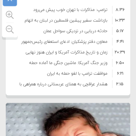
۸:۳۶
ترامپ: مذاکرات با تهران خوب پیش می‌رود
۱۰:۳۳
بازداشت سفیر پیشین فلسطین در لبنان به اتهام
۵:۱۷
فساد و اختلاس اموال
حادثه دریایی در نزدیکی سواحل عمان
۴:۴۱
معاون دفتر پزشکیان: ادعای استعفای رئیس‌جمهور
۲۰:۳۹
واهی و کذب محض است
زمان و تاریخ مذاکرات آمریکا و ایران هنوز نهایی
۶:۵۰
نشده است
وزیر جنگ آمریکا: ماشین جنگی ما آماده حمله
۶:۲۱
نظامی علیه ایران است
موافقت ترامپ با لغو حمله به ایران
۲:۱۵
هشدار عراقچی به همتای عربستانی درباره همراهی با
۷:۱۰
آمریکا
مقام ارشد امنیتی: برنامه گسترده‌ای برای پاسخ به
۵:۴۵
دیوانگی آمریکا داریم
ترامپ دستور حملات جدید علیه ایران را صادر کرد
۱۲:۵۹
سپاه: دو نفتکش متخلف مورد اصابت قرار گرفته و
۸:۵۷
متوقف شدند
ترامپ مدعی توافق تاریخی برای خلع سلاح کامل