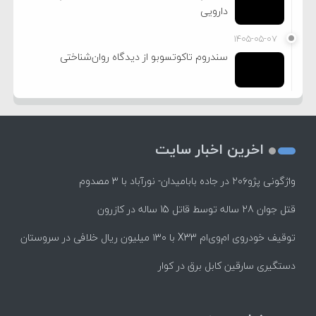
دارویی
۱۴۰۵-۰۵-۰۷
سندروم تاکوتسوبو از دیدگاه روان‌شناختی
اخرین اخبار سایت
واژگونی پژو۲۰۶ در جاده بابامیدان- نورآباد با ۳ مصدوم
قتل جوان 28 ساله توسط قاتل 15 ساله در کازرون
توقیف خودروی ام‌وی‌ام X33 با ۱۳۰ میلیون ریال خلافی در سروستان
دستگیری سارقین کابل برق در کوار