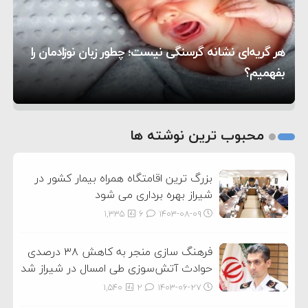
۱۶:۱۹
حماس شد
اعتراض عراقچی به همتای بلغارستانی به دلیل کمک
۱۰:۱۵
به آمریکا در حملات به ایران
کشورهایی که به متجاوزان کمک می کنند پاسخ
هر گریه‌ای نشانه گرسنگی نیست؛ چطور زبان نوزادمان را
۶:۰۵
سختی خواهند گرفت
سنتکام پایان تجاوز جدید به ایران را اعلام کرد
بفهمیم؟
روی دیگر زندگی
تغذیه پدر می‌تواند بر سلامت نوزاد تأثیر بگذارد
1
2
محبوب ترین نوشته ها
3
بزرگ ترین اقامتگاه همراه بیمار کشور در
شیراز بهره برداری می شود
1,335
6
۱۴۰۳-۰۸-۰۹
فرهنگ سازی منجر به کاهش ۳۸ درصدی
حوادث آتش‌سوزی طی امسال در شیراز شد
1,540
2
۱۴۰۳-۰۶-۲۷