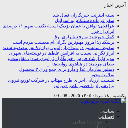
آخرین اخبار
بسته اینترنت خبرنگاران فعال شد
سفر فرمانده سنتکام به اسرائیل
عراقچی: توافق با عمان نزدیک است/ تکذیب سهم ۱۱ درصدی
ایران از خزر
کمک خورشید به رفع ناترازی برق
پزشکیان: امروز مهم‌ترین نگرانی‌ام معیشت مردم است
سقوط آسانسور در میدان آرژانتین تهران/ ۹ نفر مصدوم شدند
ابراز نگرانی نسبت به افزایش غلط‌ها در نوشته‌های شهری
مدیرکل ارشاد فارس: خبرنگاران؛ راویان صادق مقاومت و
صدای مردمند در هیاهوی روایت‌ها
دستور سازمان غذا و دارو برای جمع‌آوری ۳ محصول
سلامت‌محور
نشست ارزیابی اجرای طرح مهتاب در شرکت توزیع نیروی
برق شیراز با حضور ناظران توانیر
یکشنبه , ۱۸ مرداد ۱۴۰۵
2026 - 08 - 09
سیاسی
اجتماعی
حوادث، انتظامی
بازار