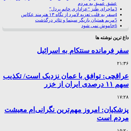
عشق عمیق به مردم
3
ماجرای طنز “عزاداری خانم پردل”
4
سفر به قلب تعزیه لامرد از نگاه ۱۳ هنرمند عکاس
5
مریم همتیان بازیگر سینما و تئاتر درگذشت
6
خاموش نمی شود
داغ ترین نوشته ها
سفر فرمانده سنتکام به اسرائیل
۲۱:۳۶
عراقچی: توافق با عمان نزدیک است/ تکذیب
سهم ۱۱ درصدی ایران از خزر
۱۷:۲۸
پزشکیان: امروز مهم‌ترین نگرانی‌ام معیشت
مردم است
۱۵:۲۰