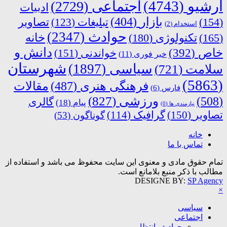
آرشیو
(4743)
اجتماعی
(2729)
ادبیات
بازار
(404)
(154)
تبلیغات
(123)
تصاویر
استخدام
(2)
حوادث
(2347)
خانه
(165)
تکنولوژی
(180)
دانش و
خاص
(392)
خواندنی
(151)
خبر فوری
(11)
شهرستان
سیاسی
(1897)
سلامت
(721)
(5863)
فرهنگی هنری
(487)
مقالات
فارس
(6)
ورزشی
(827)
(508)
گالری
پیام
(18)
نیازمندی ها
(0)
تصاویر
(150)
گرافیک
(114)
گوناگون
(53)
خانه
تماس با ما
تمام حقوق مادی و معنوی این سایت محفوظ می باشد و استفاده از
مطالب با ذکر منبع بلامانع است.
DESIGNE BY:
SP Agency
×
سیاسی
اجتماعی
حوادث، انتظامی