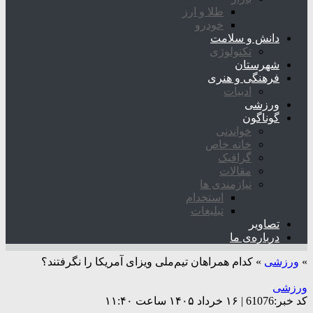
طلا و ارز
خودرو
دانش و سلامت
تکنولوژی
شهرستان
فرهنگی و هنری
ادبیات
ورزشی
گوناگون
خواندنی
خانه خاص
گرافیک
مقالات
نیازمندی ها
استخدام
تبلیغات
تصاویر
درباره‌ی ما
»
ورزشی
»
کدام همراهان تیم‌ملی ویزای آمریکا را نگرفتند؟
ورزشی
کد خبر:61076 | ۱۶ خرداد ۱۴۰۵ ساعت ۱۱:۴۰