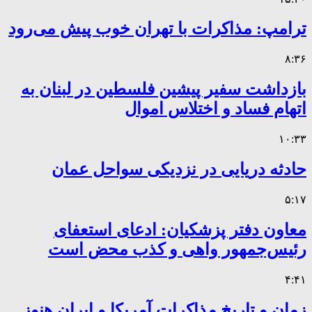
ترامپ: مذاکرات با تهران خوب پیش می‌رود
۸:۳۶
بازداشت سفیر پیشین فلسطین در لبنان به
اتهام فساد و اختلاس اموال
۱۰:۳۳
حادثه دریایی در نزدیکی سواحل عمان
۵:۱۷
معاون دفتر پزشکیان: ادعای استعفای
رئیس‌جمهور واهی و کذب محض است
۴:۴۱
زمان و تاریخ مذاکرات آمریکا و ایران هنوز