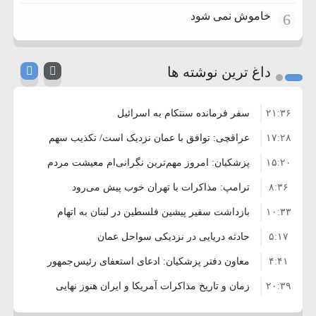
خاموش نمی شود
6
داغ ترین نوشته ها
۲۱:۳۶
سفر فرمانده سنتکام به اسرائیل
۱۷:۲۸
عراقچی: توافق با عمان نزدیک است/ تکذیب سهم
۱۵:۲۰
۱۱ درصدی ایران از خزر
پزشکیان: امروز مهم‌ترین نگرانی‌ام معیشت مردم
۸:۳۶
است
ترامپ: مذاکرات با تهران خوب پیش می‌رود
۱۰:۳۳
بازداشت سفیر پیشین فلسطین در لبنان به اتهام
۵:۱۷
فساد و اختلاس اموال
حادثه دریایی در نزدیکی سواحل عمان
۴:۴۱
معاون دفتر پزشکیان: ادعای استعفای رئیس‌جمهور
۲۰:۳۹
واهی و کذب محض است
زمان و تاریخ مذاکرات آمریکا و ایران هنوز نهایی
۶:۵۰
نشده است
وزیر جنگ آمریکا: ماشین جنگی ما آماده حمله