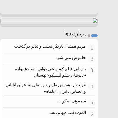
پربازدیدها
مریم همتیان بازیگر سینما و تئاتر درگذشت
1
خاموش نمی شود
2
راه‌یابی فیلم کوتاه «بی‌خوابی» به جشنواره
3
«تابستان فیلم اینسکو» لهستان
فراخوان همایش طرح واره ملی شاعران ایلیاتی
4
و عشایری ایران «ایلماه»
سمفونی سکوت
5
الموت ثبت جهانی شد
6