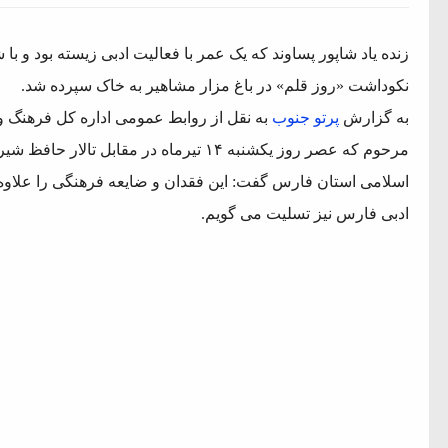
زنده یاد شاپور پساوند که یک عمر با فعالیت ادبی زیسته بود و با
نکوداشت «روز قلم» در باغ مزار مشاهیر به خاک سپرده شد.
به گزارش
پرتو جنوب
به نقل از روابط عمومی اداره کل فرهنگ و 
مرحوم که عصر روز یکشنبه ۱۴ تیرماه در مقا
م فساد و اختلاس اموال
اسلامی استان فارس گفت: این فقدان و ضایعه فرهنگی را علاوه ب
ادبی فارس نیز تسلیت می گویم.
جمهور واهی و کذب محض است
ایی نشده است
نظامی علیه ایران است
هی با آمریکا
به دیوانگی آمریکا داریم