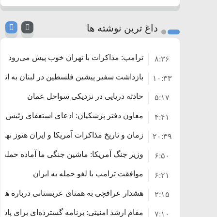
داغ ترین نوشته ها
ترامپ: مذاکرات با تهران خوب پیش می‌رود
۸:۳۶
بازداشت سفیر پیشین فلسطین در لبنان به اتها
۱۰:۳۳
حادثه دریایی در نزدیکی سواحل عمان
۵:۱۷
معاون دفتر پزشکیان: ادعای استعفای رئیس‌
۴:۴۱
زمان و تاریخ مذاکرات آمریکا و ایران هنوز نه
۲۰:۳۹
وزیر جنگ آمریکا: ماشین جنگی ما آماده حمله 
۶:۵۰
موافقت ترامپ با لغو حمله به ایران
۶:۲۱
هشدار عراقچی به همتای عربستانی درباره همرا
۲:۱۵
مقام ارشد امنیتی: برنامه گسترده‌ای برای پاسخ 
۷:۱۰