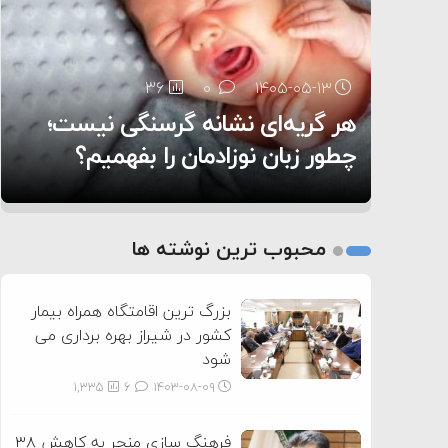
۶:۰۵
36
26
0
0
۱۴۰۵-۰۵-۱۳
۱۴۰۵-۰۵-۱۲
هر گریه‌ای نشانه گرسنگی نیست؛
تغذیه پدر می‌تواند بر سلامت نوزاد
11
0
۱۴۰۵-۰۵-۱۲
تأثیر بگذارد
روی دیگر زندگی
چطور زبان نوزادمان را بفهمیم؟
1
2
محبوب ترین نوشته ها
3
بزرگ ترین اقامتگاه همراه بیمار
کشور در شیراز بهره برداری می
شود
1,335
6
۱۴۰۳-۰۸-۰۹
فرهنگ سازی منجر به کاهش ۳۸