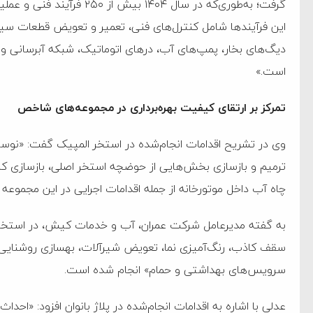
‌جمهور واهی و کذب محض
گرفت؛ به‌طوری‌که در سال ۴۰۴
این فرآیندها شامل کنترل‌های فنی، تعمیر و تعویض قطعات سیس
ایی نشده است
دیگ‌های بخار، پمپ‌های آب، درهای اتوماتیک، شبکه آبرسانی 
نظامی علیه ایران است
است.»
تمرکز بر ارتقای کیفیت بهره‌برداری در مجموعه‌های شاخص
هی با آمریکا
به دیوانگی آمریکا داریم
وی در تشریح اقدامات انجام‌شده در استخر المپیک گفت: «نو
ترمیم و بازسازی بخش‌هایی از حوضچه استخر اصلی، بازسازی کا
کرد
چاه آب داخل موتورخانه از جمله اقدامات اجرایی در این مجموعه
فته و متوقف شدند
به گفته مدیرعامل شرکت عمران، آب و خدمات کیش، در استخر ک
امل حماس شد
سقف کاذب، رنگ‌آمیزی نما، تعویض شیرآلات، بهسازی روشنایی 
 کمک به آمریکا در حملات به
سرویس‌های بهداشتی و حمام» انجام شده است.
اسخ سختی خواهند گرفت
عدلی با اشاره به اقدامات انجام‌شده در پلاژ بانوان افزود: «