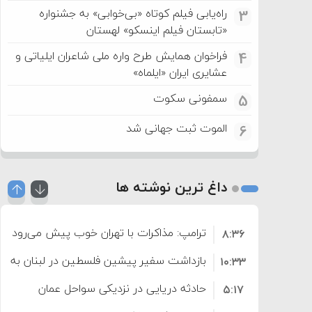
راه‌یابی فیلم کوتاه «بی‌خوابی» به جشنواره
3
«تابستان فیلم اینسکو» لهستان
فراخوان همایش طرح واره ملی شاعران ایلیاتی و
4
عشایری ایران «ایلماه»
سمفونی سکوت
5
الموت ثبت جهانی شد
6
داغ ترین نوشته ها
ترامپ: مذاکرات با تهران خوب پیش می‌رود
۸:۳۶
بازداشت سفیر پیشین فلسطین در لبنان به اته
۱۰:۳۳
حادثه دریایی در نزدیکی سواحل عمان
۵:۱۷