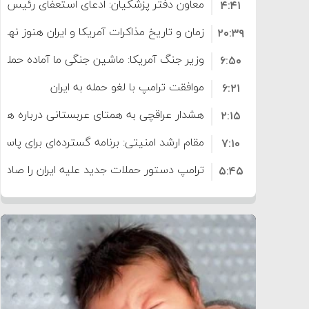
معاون دفتر پزشکیان: ادعای استعفای رئیس
۴:۴۱
است
زمان و تاریخ مذاکرات آمریکا و ایران هنوز نه
۲۰:۳۹
وزیر جنگ آمریکا: ماشین جنگی ما آماده حمله 
۶:۵۰
موافقت ترامپ با لغو حمله به ایران
۶:۲۱
هشدار عراقچی به همتای عربستانی درباره همرا
۲:۱۵
مقام ارشد امنیتی: برنامه گسترده‌ای برای پاسخ 
۷:۱۰
ترامپ دستور حملات جدید علیه ایران را صادر 
۵:۴۵
سپاه: دو نفتکش متخلف مورد اصابت قرار گر
۱۲:۵۹
ترامپ مدعی توافق تاریخی برای خلع سلاح ک
۸:۵۷
اعتراض عراقچی به همتای بلغارستانی به دلیل
۱۶:۱۹
ایران
کشورهایی که به متجاوزان کمک می کنند پ
۱۰:۱۵
سنتکام پایان تجاوز جدید به ایران را اعلام کرد