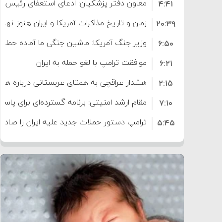
معاون دفتر پزشکیان: ادعای استعفای رئیس
۴:۴۱
است
زمان و تاریخ مذاکرات آمریکا و ایران هنوز نه
۲۰:۳۹
وزیر جنگ آمریکا: ماشین جنگی ما آماده حمله 
۶:۵۰
موافقت ترامپ با لغو حمله به ایران
۶:۲۱
هشدار عراقچی به همتای عربستانی درباره همرا
۲:۱۵
مقام ارشد امنیتی: برنامه گسترده‌ای برای پاسخ 
۷:۱۰
ترامپ دستور حملات جدید علیه ایران را صادر 
۵:۴۵
سپاه: دو نفتکش متخلف مورد اصابت قرار گر
۱۲:۵۹
ترامپ مدعی توافق تاریخی برای خلع سلاح ک
۸:۵۷
اعتراض عراقچی به همتای بلغارستانی به دلیل
۱۶:۱۹
ایران
کشورهایی که به متجاوزان کمک می کنند پ
۱۰:۱۵
سنتکام پایان تجاوز جدید به ایران را اعلام کرد