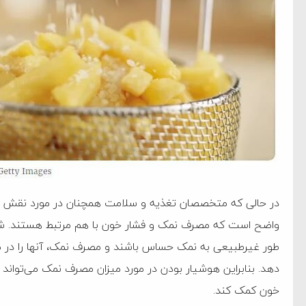
‌جمهور واهی و کذب محض
ایی نشده است
نظامی علیه ایران است
هی با آمریکا
به دیوانگی آمریکا داریم
کرد
فته و متوقف شدند
در حالی که متخصصان تغذیه و سلامت همچنان در مورد نقش دق
امل حماس شد
واضح است که مصرف نمک و فشار خون با هم مرتبط هستند. شو
طور غیرطبیعی به نمک حساس باشند و مصرف نمک، آنها را در معر
 کمک به آمریکا در حملات به
دهد. بنابراین هوشیار بودن در مورد میزان مصرف نمک می‌تواند 
اسخ سختی خواهند گرفت
خون کمک کند.