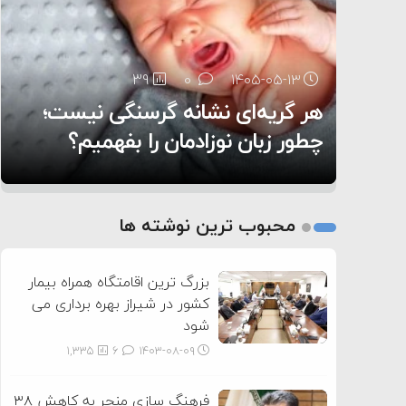
۶:۰۵
39
28
0
0
۱۴۰۵-۰۵-۱۳
۱۴۰۵-۰۵-۱۲
هر گریه‌ای نشانه گرسنگی نیست؛
تغذیه پدر می‌تواند بر سلامت نوزاد
13
0
۱۴۰۵-۰۵-۱۲
تأثیر بگذارد
روی دیگر زندگی
چطور زبان نوزادمان را بفهمیم؟
1
2
محبوب ترین نوشته ها
3
بزرگ ترین اقامتگاه همراه بیمار
کشور در شیراز بهره برداری می
شود
1,335
6
۱۴۰۳-۰۸-۰۹
فرهنگ سازی منجر به کاهش ۳۸