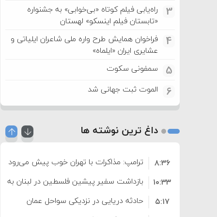
راه‌یابی فیلم کوتاه «بی‌خوابی» به جشنواره
3
«تابستان فیلم اینسکو» لهستان
فراخوان همایش طرح واره ملی شاعران ایلیاتی و
4
عشایری ایران «ایلماه»
سمفونی سکوت
5
الموت ثبت جهانی شد
6
داغ ترین نوشته ها
ترامپ: مذاکرات با تهران خوب پیش می‌رود
۸:۳۶
بازداشت سفیر پیشین فلسطین در لبنان به اته
۱۰:۳۳
حادثه دریایی در نزدیکی سواحل عمان
۵:۱۷