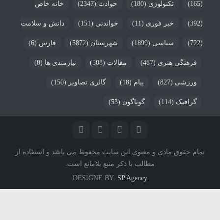
(165)
تکنولوژی
(180)
حوادث
(2347)
خانه خاص
(392)
خبر فوری
(11)
خواندنی
(151)
دانش و سلامت
(722)
سیاسی
(1899)
شهرستان
(5872)
فارس
(6)
فرهنگی هنری
(487)
مقالات
(508)
نیازمندی ها
(0)
ورزشی
(827)
پیام
(18)
گالری تصاویر
(150)
گرافیک
(114)
گوناگون
(53)
تمام حقوق مادی و معنوی این سایت محفوظ می باشد و استفاده از
مطالب با ذکر منبع بلامانع است.
DESIGNE BY:
SP Agency