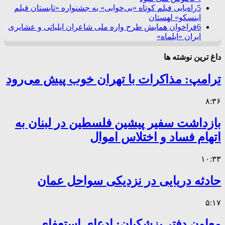
5
راه‌یابی فیلم کوتاه «بی‌خوابی» به جشنواره «تابستان فیلم
اینسکو» لهستان
6
فراخوان همایش طرح واره ملی شاعران ایلیاتی و عشایری
ایران «ایلماه»
داغ ترین نوشته ها
ترامپ: مذاکرات با تهران خوب پیش می‌رود
۸:۳۶
بازداشت سفیر پیشین فلسطین در لبنان به
اتهام فساد و اختلاس اموال
۱۰:۳۳
حادثه دریایی در نزدیکی سواحل عمان
۵:۱۷
معاون دفتر پزشکیان: ادعای استعفای