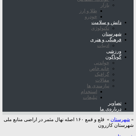
بازار
طلا و ارز
خودرو
دانش و سلامت
تکنولوژی
شهرستان
فرهنگی و هنری
ادبیات
ورزشی
گوناگون
خواندنی
خانه خاص
گرافیک
مقالات
نیازمندی ها
استخدام
تبلیغات
تصاویر
درباره‌ی ما
»
شهرستان
»
️ قلع و قمع ۱۶۰ اصله نهال مثمر در اراضی منابع ملی
شهرستان کازرون