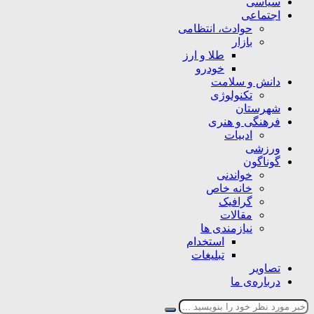
سیاسی
اجتماعی
حوادث، انتظامی
بازار
طلا و ارز
خودرو
دانش و سلامت
تکنولوژی
شهرستان
فرهنگی و هنری
ادبیات
ورزشی
گوناگون
خواندنی
خانه خاص
گرافیک
مقالات
نیازمندی ها
استخدام
تبلیغات
تصاویر
درباره‌ی ما