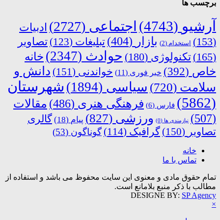
برچسب ها
آرشیو
(4743)
اجتماعی
(2727)
ادبیات
بازار
(404)
(153)
تبلیغات
(123)
تصاویر
استخدام
(2)
حوادث
(2347)
خانه
(165)
تکنولوژی
(180)
دانش و
خاص
(392)
خواندنی
(151)
خبر فوری
(11)
شهرستان
سیاسی
(1894)
سلامت
(720)
(5862)
فرهنگی هنری
(486)
مقالات
فارس
(6)
ورزشی
(827)
(507)
گالری
پیام
(18)
نیازمندی ها
(0)
تصاویر
(150)
گرافیک
(114)
گوناگون
(53)
خانه
تماس با ما
تمام حقوق مادی و معنوی این سایت محفوظ می باشد و استفاده از
مطالب با ذکر منبع بلامانع است.
DESIGNE BY:
SP Agency
×