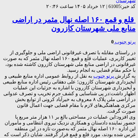
شهرستان
کد خبر:61005 | ۱۲ خرداد ۱۴۰۵ ساعت ۲۰:۴۶
️ قلع و قمع ۱۶۰ اصله نهال مثمر در اراضی
منابع ملی شهرستان کازرون
پرتو جنوب
0
در راستای مقابله با تصرف غیرقانونی اراضی ملی و جلوگیری از
تغییر کاربری، عملیات قلع و قمع ۱۶۰ اصله نهال مثمر که به‌ صورت
غیرقانونی در اراضی منابع ملی شهرستان کازرون کاشته شده بود،
با حکم مقام قضایی به انجام رسید.
به گزارش
پرتو جنوب
به نقل از روابط عمومی اداره منابع طبیعی و
آبخیزداری شهرستان کازرون؛ علی دهقانی رئیس اداره منابع طبیعی
و آبخیزداری شهرستان کازرون با اشاره به جزئیات این عملیات
اظهار داشت:در پی شناسایی و کشف جرم تخریب و تصرف عدوانی
در اراضی ملی پلاک ۸ معروف به خیرآباد کرونی از توابع بخش
مرکزی هماهنگی‌های لازم با مقام قضایی جهت اعمال قانون
صورت گرفت.
وی افزود:این عملیات در مساحتی بالغ بر ۱۱ هزار متر مربع با
حضور نماینده دادستان و همکاری نزدیک نیروی انتظامی و مأموران
این اداره ۱۶۰ اصله نهال مثمر که به‌صورت تازه در این منطقه
غرس شده بودند، مورد قلع و قمع قرار گرفتند. شایان ذکر است که