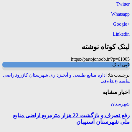
Twitter
Whatsapp
+Google
Linkedin
لینک کوتاه نوشته
https://partojonoob.ir/?p=61005
کپی لینک
برچسب ها:
اداره منابع طبیعی و آبخیزداری شهرستان کازرون
اراضی
ملی
منابع طبیعی
اخبار مشابه
شهرستان
رفع تصرف و بازگشت 22 هزار مترمربع اراضی منابع
ملی شهرستان استهبان