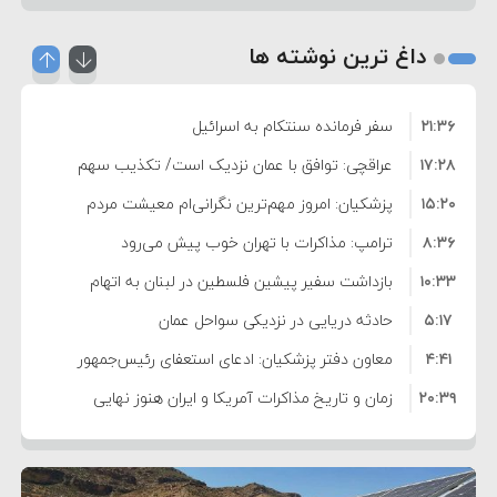
داغ ترین نوشته ها
۲۱:۳۶
سفر فرمانده سنتکام به اسرائیل
۱۷:۲۸
عراقچی: توافق با عمان نزدیک است/ تکذیب سهم
۱۵:۲۰
۱۱ درصدی ایران از خزر
پزشکیان: امروز مهم‌ترین نگرانی‌ام معیشت مردم
۸:۳۶
است
ترامپ: مذاکرات با تهران خوب پیش می‌رود
۱۰:۳۳
بازداشت سفیر پیشین فلسطین در لبنان به اتهام
۵:۱۷
فساد و اختلاس اموال
حادثه دریایی در نزدیکی سواحل عمان
۴:۴۱
معاون دفتر پزشکیان: ادعای استعفای رئیس‌جمهور
۲۰:۳۹
واهی و کذب محض است
زمان و تاریخ مذاکرات آمریکا و ایران هنوز نهایی
۶:۵۰
نشده است
وزیر جنگ آمریکا: ماشین جنگی ما آماده حمله
۶:۲۱
نظامی علیه ایران است
موافقت ترامپ با لغو حمله به ایران