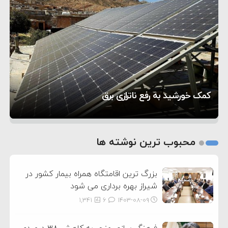
۲:۱۵
هشدار عراقچی به همتای عربستانی درباره همراهی با
۷:۱۰
آمریکا
مقام ارشد امنیتی: برنامه گسترده‌ای برای پاسخ به
۵:۴۵
دیوانگی آمریکا داریم
ترامپ دستور حملات جدید علیه ایران را صادر کرد
۱۲:۵۹
سپاه: دو نفتکش متخلف مورد اصابت قرار گرفته و
تحسین کارگردان «جنگ و صلح» از سینمای ایران؛ روایتی
۸:۵۷
متوقف شدند
ترامپ مدعی توافق تاریخی برای خلع سلاح کامل
۵ شهر افسانه‌ای هخامنشی که هنوز هم زنده هستند
از عشق عمیق به مردم
کمک خورشید به رفع ناترازی برق
حماس شد
1
2
محبوب ترین نوشته ها
3
بزرگ ترین اقامتگاه همراه بیمار کشور در
شیراز بهره برداری می شود
1,341
6
۱۴۰۳-۰۸-۰۹