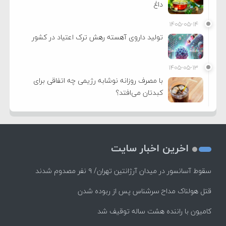
داغ
۱۴۰۵-۰۵-۱۴
تولید داروی آهسته رهش ترک اعتیاد در کشور
۱۴۰۵-۰۵-۱۳
با مصرف روزانه نوشابه رژیمی چه اتفاقی برای
کبدتان می‌افتد؟
اخرین اخبار سایت
سقوط آسانسور در میدان آرژانتین تهران/ ۹ نفر مصدوم شدند
قتل هولناک مداح سرشناس پس از ربوده شدن
کامیون با راننده هشت ساله توقیف شد