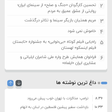
تحسین کارگردان «جنگ و صلح» از سینمای ایران؛
2
روایتی از عشق عمیق به مردم
مریم همتیان بازیگر سینما و تئاتر درگذشت
3
خاموش نمی شود
4
راه‌یابی فیلم کوتاه «بی‌خوابی» به جشنواره «تابستان
5
فیلم اینسکو» لهستان
فراخوان همایش طرح واره ملی شاعران ایلیاتی و
6
عشایری ایران «ایلماه»
داغ ترین نوشته ها
۸:۳۶
ترامپ: مذاکرات با تهران خوب پیش می‌رود
۱۰:۳۳
بازداشت سفیر پیشین فلسطین در لبنان به اتهام