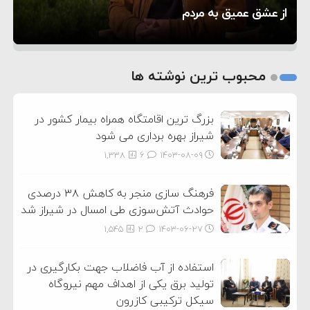
۵ شهر افسانه‌ای هخامنشی که هنوز هم زنده هستند
بفهمیم؟
از عشق عمیق به مردم
1
2
محبوب ترین نوشته ها
3
بزرگ ترین اقامتگاه همراه بیمار کشور در
شیراز بهره برداری می شود
1,338
6
۱۴۰۳-۰۸-۰۹
فرهنگ سازی منجر به کاهش ۳۸ درصدی
حوادث آتش‌سوزی طی امسال در شیراز شد
1,545
2
۱۴۰۳-۰۶-۲۷
استفاده از آب فاضلاب جهت بکارگیری در
تولید برق یکی از اهداف مهم نیروگاه
سیکل ترکیبی کازرون