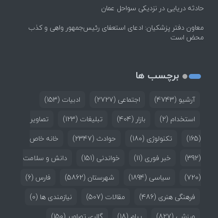
حادثه دریایی در نزدیکی سواحل عمان
معاون دفتر پزشکیان: ادعای استعفای رئیس‌جمهور واهی و کذب
محض است
برچسب ها
آرشیو
(4743)
اجتماعی
(2727)
ادبیات
(153)
استخدام
(2)
بازار
(404)
تبلیغات
(123)
تصاویر
(165)
تکنولوژی
(180)
حوادث
(2347)
خانه خاص
(392)
خبر فوری
(11)
خواندنی
(151)
دانش و سلامت
(720)
سیاسی
(1894)
شهرستان
(5862)
فارس
(6)
فرهنگی هنری
(486)
مقالات
(507)
نیازمندی ها
(0)
ورزشی
(827)
پیام
(18)
گالری تصاویر
(150)