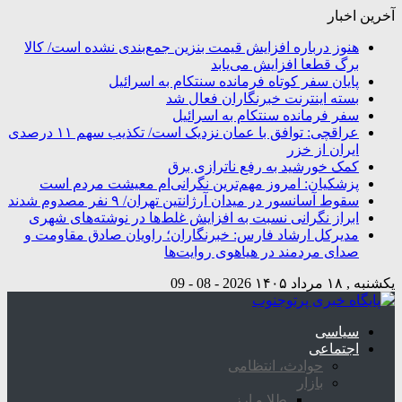
آخرین اخبار
هنوز درباره افزایش قیمت بنزین جمع‌بندی نشده است/ کالا
برگ قطعا افزایش می‌یابد
پایان سفر کوتاه فرمانده سنتکام به اسرائیل
بسته اینترنت خبرنگاران فعال شد
سفر فرمانده سنتکام به اسرائیل
عراقچی: توافق با عمان نزدیک است/ تکذیب سهم ۱۱ درصدی
ایران از خزر
کمک خورشید به رفع ناترازی برق
پزشکیان: امروز مهم‌ترین نگرانی‌ام معیشت مردم است
سقوط آسانسور در میدان آرژانتین تهران/ ۹ نفر مصدوم شدند
ابراز نگرانی نسبت به افزایش غلط‌ها در نوشته‌های شهری
مدیرکل ارشاد فارس: خبرنگاران؛ راویان صادق مقاومت و
صدای مردمند در هیاهوی روایت‌ها
یکشنبه , ۱۸ مرداد ۱۴۰۵
2026 - 08 - 09
سیاسی
اجتماعی
حوادث، انتظامی
بازار
طلا و ارز