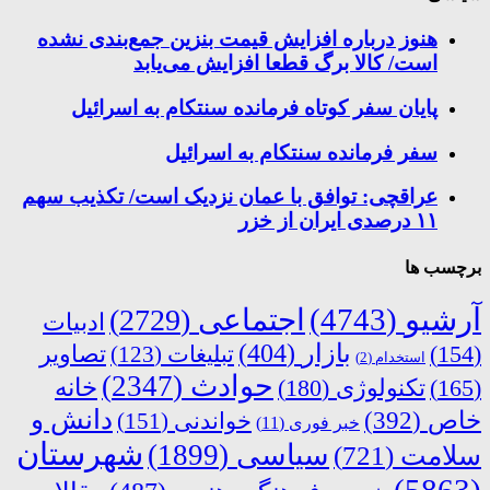
هنوز درباره افزایش قیمت بنزین جمع‌بندی نشده
است/ کالا برگ قطعا افزایش می‌یابد
پایان سفر کوتاه فرمانده سنتکام به اسرائیل
سفر فرمانده سنتکام به اسرائیل
عراقچی: توافق با عمان نزدیک است/ تکذیب سهم
۱۱ درصدی ایران از خزر
برچسب ها
آرشیو
(4743)
اجتماعی
(2729)
ادبیات
بازار
(404)
(154)
تبلیغات
(123)
تصاویر
استخدام
(2)
حوادث
(2347)
خانه
(165)
تکنولوژی
(180)
دانش و
خاص
(392)
خواندنی
(151)
خبر فوری
(11)
شهرستان
سیاسی
(1899)
سلامت
(721)
(5863)