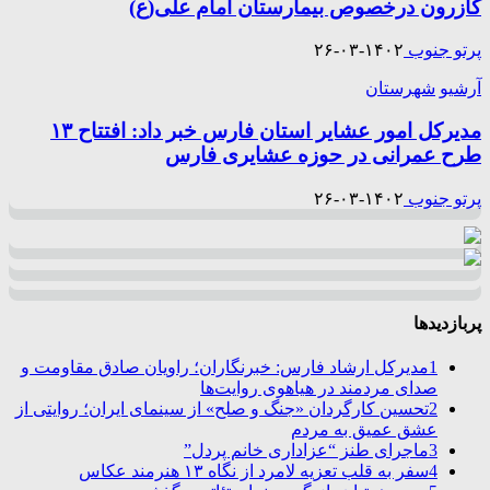
کازرون درخصوص بیمارستان امام علی(ع)
پرتو جنوب
۱۴۰۲-۰۳-۲۶
آرشیو
شهرستان
مدیرکل امور عشایر استان فارس خبر داد: افتتاح ۱۳
طرح عمرانی در حوزه عشایری فارس
پرتو جنوب
۱۴۰۲-۰۳-۲۶
پربازدیدها
1
مدیرکل ارشاد فارس: خبرنگاران؛ راویان صادق مقاومت و
صدای مردمند در هیاهوی روایت‌ها
2
تحسین کارگردان «جنگ و صلح» از سینمای ایران؛ روایتی از
عشق عمیق به مردم
3
ماجرای طنز “عزاداری خانم پردل”
4
سفر به قلب تعزیه لامرد از نگاه ۱۳ هنرمند عکاس