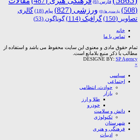
فرهنگی هنری
(487)
مقالات
فارس
(6)
ورزشی
(827)
(508)
گالری
پیام
(18)
نیازمندی ها
(0)
تصاویر
(150)
گرافیک
(114)
گوناگون
(53)
خانه
تماس با ما
تمام حقوق مادی و معنوی این سایت محفوظ می باشد و استفاده از
مطالب با ذکر منبع بلامانع است.
DESIGNE BY:
SP Agency
×
سیاسی
اجتماعی
حوادث، انتظامی
بازار
طلا و ارز
خودرو
دانش و سلامت
تکنولوژی
شهرستان
فرهنگی و هنری
ادبیات