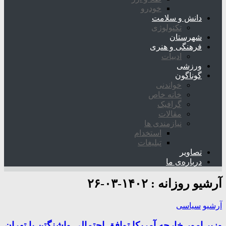
خودرو
دانش و سلامت
تکنولوژی
شهرستان
فرهنگی و هنری
ادبیات
ورزشی
گوناگون
خواندنی
خانه خاص
گرافیک
مقالات
نیازمندی ها
استخدام
تبلیغات
تصاویر
درباره‌ی ما
آرشیو روزانه :
۱۴۰۲-۰۳-۲۶
آرشیو
سیاسی
وزیر امور خارجه آمریکا توافق احتمالی واشنگتن با تهران