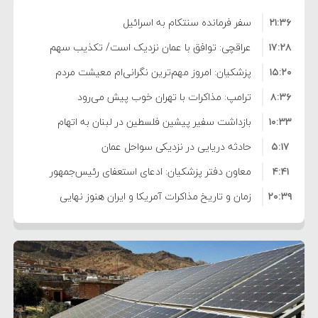
۲۱:۳۶
سفر فرمانده سنتکام به اسرائیل
۱۷:۲۸
عراقچی: توافق با عمان نزدیک است/ تکذیب سهم
۱۵:۲۰
۱۱ درصدی ایران از خزر
پزشکیان: امروز مهم‌ترین نگرانی‌ام معیشت مردم
۸:۳۶
است
ترامپ: مذاکرات با تهران خوب پیش می‌رود
۱۰:۳۳
بازداشت سفیر پیشین فلسطین در لبنان به اتهام
۵:۱۷
فساد و اختلاس اموال
حادثه دریایی در نزدیکی سواحل عمان
۴:۴۱
معاون دفتر پزشکیان: ادعای استعفای رئیس‌جمهور
۲۰:۳۹
واهی و کذب محض است
زمان و تاریخ مذاکرات آمریکا و ایران هنوز نهایی
۶:۵۰
نشده است
وزیر جنگ آمریکا: ماشین جنگی ما آماده حمله
۶:۲۱
نظامی علیه ایران است
موافقت ترامپ با لغو حمله به ایران
۲:۱۵
هشدار عراقچی به همتای عربستانی درباره همراهی با
۷:۱۰
آمریکا
مقام ارشد امنیتی: برنامه گسترده‌ای برای پاسخ به