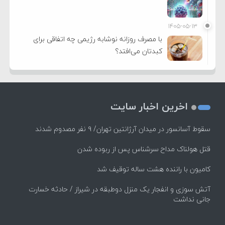
۱۴۰۵-۰۵-۱۳
با مصرف روزانه نوشابه رژیمی چه اتفاقی برای
کبدتان می‌افتد؟
اخرین اخبار سایت
سقوط آسانسور در میدان آرژانتین تهران/ ۹ نفر مصدوم شدند
قتل هولناک مداح سرشناس پس از ربوده شدن
کامیون با راننده هشت ساله توقیف شد
آتش سوزی و انفجار یک منزل دوطبقه در شیراز / حادثه خسارت
جانی نداشت