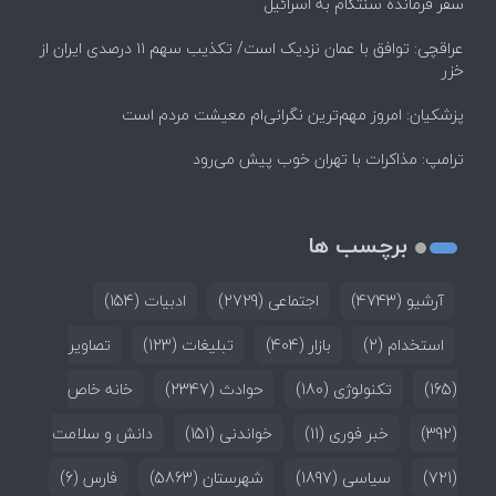
سفر فرمانده سنتکام به اسرائیل
عراقچی: توافق با عمان نزدیک است/ تکذیب سهم ۱۱ درصدی ایران از
خزر
پزشکیان: امروز مهم‌ترین نگرانی‌ام معیشت مردم است
ترامپ: مذاکرات با تهران خوب پیش می‌رود
برچسب ها
آرشیو
(4743)
اجتماعی
(2729)
ادبیات
(154)
استخدام
(2)
بازار
(404)
تبلیغات
(123)
تصاویر
(165)
تکنولوژی
(180)
حوادث
(2347)
خانه خاص
(392)
خبر فوری
(11)
خواندنی
(151)
دانش و سلامت
(721)
سیاسی
(1897)
شهرستان
(5863)
فارس
(6)