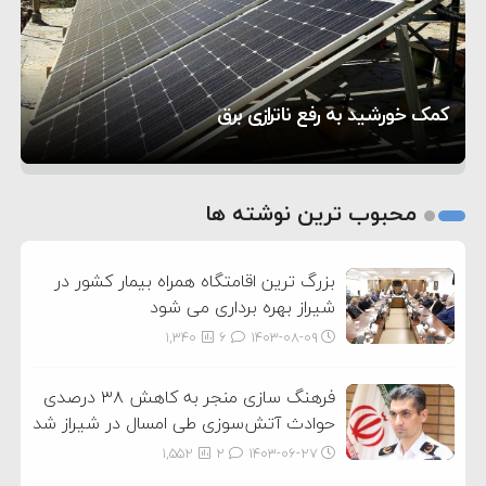
۵:۴۵
دیوانگی آمریکا داریم
ترامپ دستور حملات جدید علیه ایران را صادر کرد
۱۲:۵۹
سپاه: دو نفتکش متخلف مورد اصابت قرار گرفته و
تحسین کارگردان «جنگ و صلح» از سینمای ایران؛ روایتی
۸:۵۷
متوقف شدند
ترامپ مدعی توافق تاریخی برای خلع سلاح کامل
۵ شهر افسانه‌ای هخامنشی که هنوز هم زنده هستند
از عشق عمیق به مردم
کمک خورشید به رفع ناترازی برق
حماس شد
1
2
محبوب ترین نوشته ها
3
بزرگ ترین اقامتگاه همراه بیمار کشور در
شیراز بهره برداری می شود
1,340
6
۱۴۰۳-۰۸-۰۹
فرهنگ سازی منجر به کاهش ۳۸ درصدی
حوادث آتش‌سوزی طی امسال در شیراز شد
1,552
2
۱۴۰۳-۰۶-۲۷