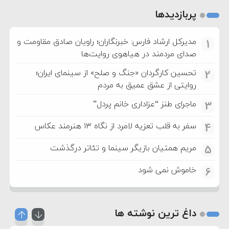
پربازدیدها
مدیرکل ارشاد فارس: خبرنگاران؛ راویان صادق مقاومت و
1
صدای مردمند در هیاهوی روایت‌ها
تحسین کارگردان «جنگ و صلح» از سینمای ایران؛
2
روایتی از عشق عمیق به مردم
ماجرای طنز “عزاداری خانم پردل”
3
سفر به قلب تعزیه لامرد از نگاه ۱۳ هنرمند عکاس
4
مریم همتیان بازیگر سینما و تئاتر درگذشت
5
خاموش نمی شود
6
داغ ترین نوشته ها