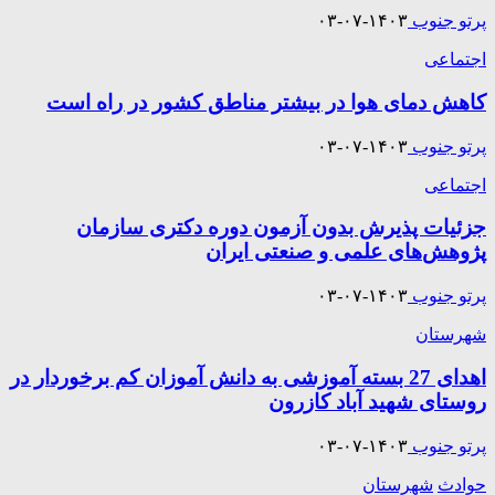
پرتو جنوب
۱۴۰۳-۰۷-۰۳
اجتماعی
کاهش دمای هوا در بیشتر مناطق کشور در راه است
پرتو جنوب
۱۴۰۳-۰۷-۰۳
اجتماعی
جزئیات پذیرش بدون آزمون دوره دکتری ﺳﺎزﻣﺎن
ﭘﮋوﻫﺶ‎ﻫﺎی ﻋﻠﻤﻰ و ﺻﻨﻌﺘﻰ اﯾﺮان
پرتو جنوب
۱۴۰۳-۰۷-۰۳
شهرستان
اهدای 27 بسته آموزشی به دانش آموزان کم برخوردار در
روستای شهید آباد کازرون
پرتو جنوب
۱۴۰۳-۰۷-۰۳
حوادث
شهرستان