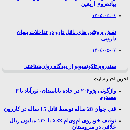
پیاده‌روی اربعین
۱۴۰۵-۰۵-۰۸
نقش پروتئین های ناقل دارو در تداخلات پنهان
دارویی
۱۴۰۵-۰۵-۰۷
سندروم تاکوتسوبو از دیدگاه روان‌شناختی
اخرین اخبار سایت
واژگونی پژو۲۰۶ در جاده بابامیدان- نورآباد با ۳
مصدوم
قتل جوان 28 ساله توسط قاتل 15 ساله در کازرون
توقیف خودروی ام‌وی‌ام X33 با ۱۳۰ میلیون ریال
خلافی در سروستان