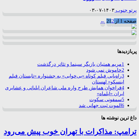
پرتو جنوب
۱۴۰۳-۰۷-۰۳
صفحه 1 از 2
2
1
←
پربازدیدها
1
مریم همتیان بازیگر سینما و تئاتر درگذشت
2
خاموش نمی شود
3
راه‌یابی فیلم کوتاه «بی‌خوابی» به جشنواره «تابستان فیلم
اینسکو» لهستان
4
فراخوان همایش طرح واره ملی شاعران ایلیاتی و عشایری
ایران «ایلماه»
5
سمفونی سکوت
6
الموت ثبت جهانی شد
داغ ترین نوشته ها
ترامپ: مذاکرات با تهران خوب پیش می‌رود