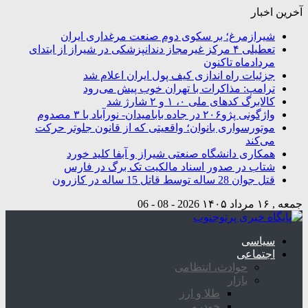
آخرین اخبار
شیرازمرغ؛ بر سکوی دوم صنعت مرغداری ایران
تعطیلی ۴ مرکز غیرمجاز دندانپزشکی در شیراز از ابتدای
مردادماه تاکنون
جزئیات راه اندازی کیف پول ایران اعلام شد
ترامپ: مذاکرات با تهران خوب پیش می‌رود
کالابرگ کدهای ملی ۰، ۱ و ۲ شارژ شد
واژگونی پژو۲۰۶ در جاده بابامیدان- نورآباد با ۳ مصدوم
موتورسواری بانوان؛ واقعیتی که از قانون جلوتر حرکت
می‌کند
همکاری دانشگاه صنعتی شیراز و آبفا کلید خورد
شتاب در صدور اسناد مالکیت تک برگ در فارس
قتل جوان 28 ساله توسط قاتل 15 ساله در کازرون
جمعه , ۱۶ مرداد ۱۴۰۵
2026 - 08 - 06
سیاسی
اجتماعی
حوادث، انتظامی
بازار
طلا و ارز
خودرو