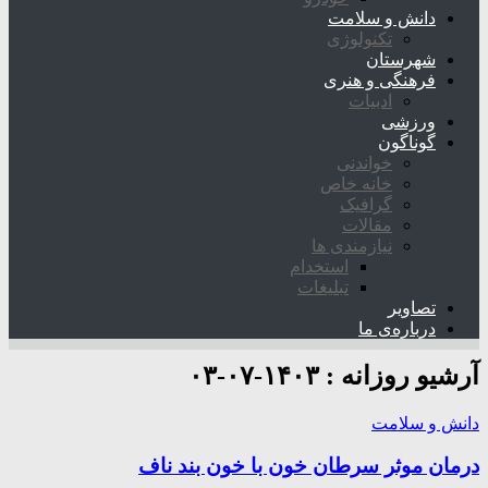
دانش و سلامت
تکنولوژی
شهرستان
فرهنگی و هنری
ادبیات
ورزشی
گوناگون
خواندنی
خانه خاص
گرافیک
مقالات
نیازمندی ها
استخدام
تبلیغات
تصاویر
درباره‌ی ما
آرشیو روزانه :
۱۴۰۳-۰۷-۰۳
دانش و سلامت
درمان موثر سرطان خون با خون بند ناف