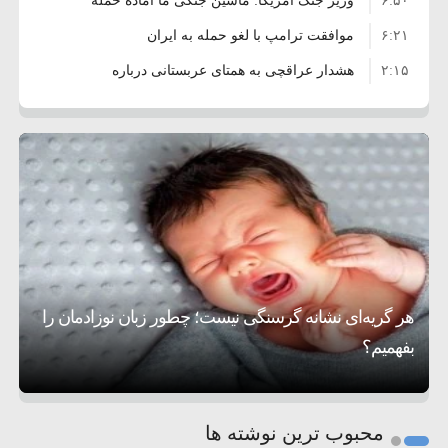
۶:۵۰
نشده است
وزیر جنگ آمریکا: ماشین جنگی ما آماده حمله
۶:۲۱
نظامی علیه ایران است
موافقت ترامپ با لغو حمله به ایران
۲:۱۵
هشدار عراقچی به همتای عربستانی درباره
۷:۱۰
همراهی با آمریکا
مقام ارشد امنیتی: برنامه گسترده‌ای برای پاسخ به
۵:۴۵
دیوانگی آمریکا داریم
ترامپ دستور حملات جدید علیه ایران را صادر کرد
۱۲:۵۹
سپاه: دو نفتکش متخلف مورد اصابت قرار گرفته
۸:۵۷
و متوقف شدند
ترامپ مدعی توافق تاریخی برای خلع سلاح کامل
۱۶:۱۹
حماس شد
اعتراض عراقچی به همتای بلغارستانی به دلیل
۱۰:۱۵
کمک به آمریکا در حملات به ایران
کشورهایی که به متجاوزان کمک می کنند پاسخ
هر گریه‌ای نشانه گرسنگی نیست؛ چطور زبان نوزادمان را
۶:۰۵
سختی خواهند گرفت
سنتکام پایان تجاوز جدید به ایران را اعلام کرد
بفهمیم؟
روی دیگر زندگی
تغذیه پدر می‌تواند بر سلامت نوزاد تأثیر بگذارد
1
2
محبوب ترین نوشته ها
3