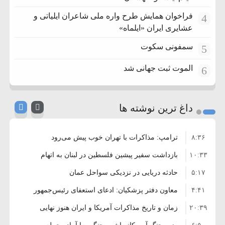
فراخوان همایش طرح واره ملی شاعران ایلیاتی و
4
عشایری ایران «ایلماه»
سمفونی سکوت
5
الموت ثبت جهانی شد
6
داغ ترین نوشته ها
۸:۳۶
ترامپ: مذاکرات با تهران خوب پیش می‌رود
۱۰:۳۳
بازداشت سفیر پیشین فلسطین در لبنان به اتهام
۵:۱۷
فساد و اختلاس اموال
حادثه دریایی در نزدیکی سواحل عمان
۴:۴۱
معاون دفتر پزشکیان: ادعای استعفای رئیس‌جمهور
۲۰:۳۹
واهی و کذب محض است
زمان و تاریخ مذاکرات آمریکا و ایران هنوز نهایی