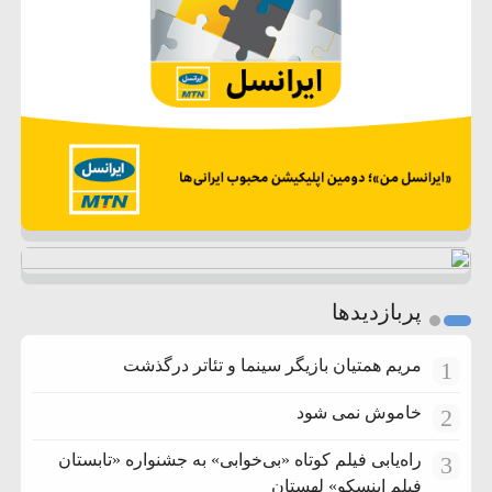
پربازدیدها
مریم همتیان بازیگر سینما و تئاتر درگذشت
1
خاموش نمی شود
2
راه‌یابی فیلم کوتاه «بی‌خوابی» به جشنواره «تابستان
3
فیلم اینسکو» لهستان