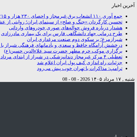
آخرین اخبار
جمع آوری ۱۱۰ انشعاب برق غیرمجاز و احصای ۲۳۰ هزار و ۴۱۵ کیلووات ساعت انرژی در شیراز
تحسین کارگردان «جنگ و صلح» از سینمای ایران؛ روایتی از ع
هشدار درباره فروش حواله‌های صوری خودروهای وارداتی
طرح درمانی جهاد دانشگاهی فارس برای یک بیماری مادرزادی
شیرازمرغ؛ بر سکوی دوم صنعت مرغداری ایران
درخشش آرامگاه‌ حافظ و سعدی و یادمانهای فرهنگی شیراز با تو
برگزاری موکب حرم مطهر حضرت سید علاءالدین حسین(ع)
تعطیلی ۴ مرکز غیرمجاز دندانپزشکی در شیراز از ابتدای مردادماه تاکنون
جزئیات راه اندازی کیف پول ایران اعلام شد
ترامپ: مذاکرات با تهران خوب پیش می‌رود
شنبه , ۱۷ مرداد ۱۴۰۵
2026 - 08 - 08
سیاسی