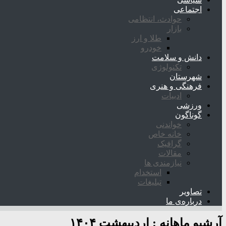
اجتماعی
حوادث، انتظامی
بازار
طلا و ارز
خودرو
دانش و سلامت
تکنولوژی
شهرستان
فرهنگی و هنری
ادبیات
ورزشی
گوناگون
خواندنی
خانه خاص
گرافیک
مقالات
نیازمندی ها
استخدام
تبلیغات
تصاویر
درباره‌ی ما
آرشیو ماهانه :
اردیبهشت ۱۴۰۴