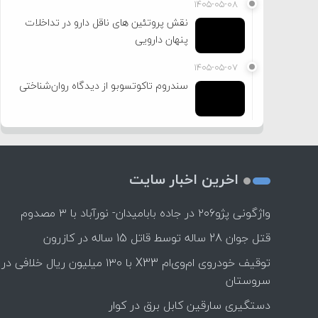
۱۴۰۵-۰۵-۰۸
نقش پروتئین های ناقل دارو در تداخلات
پنهان دارویی
۱۴۰۵-۰۵-۰۷
سندروم تاکوتسوبو از دیدگاه روان‌شناختی
اخرین اخبار سایت
واژگونی پژو۲۰۶ در جاده بابامیدان- نورآباد با ۳ مصدوم
قتل جوان 28 ساله توسط قاتل 15 ساله در کازرون
توقیف خودروی ام‌وی‌ام X33 با ۱۳۰ میلیون ریال خلافی در
سروستان
دستگیری سارقین کابل برق در کوار