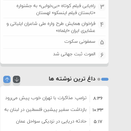
راه‌یابی فیلم کوتاه «بی‌خوابی» به جشنواره
3
«تابستان فیلم اینسکو» لهستان
فراخوان همایش طرح واره ملی شاعران ایلیاتی و
4
عشایری ایران «ایلماه»
سمفونی سکوت
5
الموت ثبت جهانی شد
6
داغ ترین نوشته ها
ترامپ: مذاکرات با تهران خوب پیش می‌رود
۸:۳۶
بازداشت سفیر پیشین فلسطین در لبنان به اته
۱۰:۳۳
حادثه دریایی در نزدیکی سواحل عمان
۵:۱۷