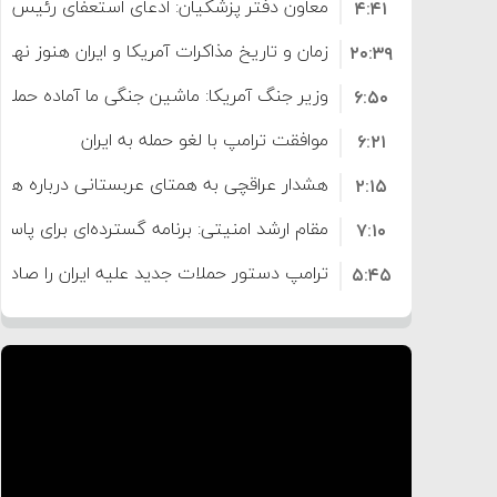
معاون دفتر پزشکیان: ادعای استعفای رئیس
۴:۴۱
است
زمان و تاریخ مذاکرات آمریکا و ایران هنوز نه
۲۰:۳۹
وزیر جنگ آمریکا: ماشین جنگی ما آماده حمله 
۶:۵۰
موافقت ترامپ با لغو حمله به ایران
۶:۲۱
هشدار عراقچی به همتای عربستانی درباره همرا
۲:۱۵
مقام ارشد امنیتی: برنامه گسترده‌ای برای پاسخ 
۷:۱۰
ترامپ دستور حملات جدید علیه ایران را صادر 
۵:۴۵
سپاه: دو نفتکش متخلف مورد اصابت قرار گر
۱۲:۵۹
ترامپ مدعی توافق تاریخی برای خلع سلاح ک
۸:۵۷
اعتراض عراقچی به همتای بلغارستانی به دلیل
۱۶:۱۹
ایران
کشورهایی که به متجاوزان کمک می کنند پ
۱۰:۱۵
سنتکام پایان تجاوز جدید به ایران را اعلام کرد