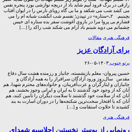
رازقی در برگ فرود آییم شاید باد از دریچه نوازشی بوزد پنجره نفس
می کشد شب می شکفد و ما بی گاه رویای نارس را در ایوان آفتاب
بچینیم. ۲ـ«ستاره» در تپیدن؛ نفسم شب انگشت شبانه ام را می
فشارم بی پروا مرا در بازوی آغوشت سفر بده ستاره ای خیس
چشمانم می دوید شبنم باد آرام می شکند شب راکد را […]
فرهنگی هنری
مقالات
برای آزادگان عزیز
پرتو جنوب
۱۴۰۳-۰۵-۲۶
حسین پیروان- معلم بازنشسته، جانباز و رزمنده هشت سال دفاع
مقدس سال‌روز ورود آزادگان سرافراز را به همه آزادگان و
جانبازان و ایثارگران و عزت‌آفرینان، و خانواده‌های محترم شهدا، هم
آنان که از وجود خود گذشتند تا به ایران و ایرانی وجود بخشند، هم
آنان که از سلامت خود گذشتند تا سلامت دیگران را تأمین کنند، هم
آنان که با افتخار سخت‌ترین شکنجه‌ها را در دوران اسارت به بند
کشیدند تا حلاوت استقامت و […]
فرهنگی هنری
رونمایی از پوستر نخستین اجلاسیه شهدای