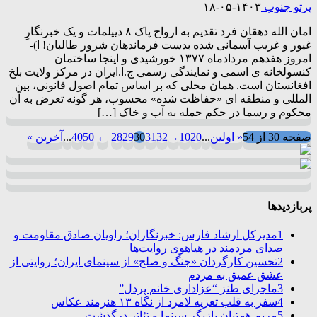
پرتو جنوب
۱۴۰۳-۰۵-۱۸
امان الله دهقان فرد تقدیم به ارواح پاک ۸ دیپلمات و یک خبرنگارِ
غیور و غریب آسمانی شده بدست فرماندهان شرور طالبان! ا)-
امروز هفدهم مردادماه ۱۳۷۷ خورشیدی و اینجا ساختمان
کنسولخانه ی اسمی و نمایندگی رسمی ج.ا.ایران در مرکز ولایت بلخ
افغانستان است. همان محلی که بر اساس تمام اصول قانونی، بین
المللی و منطقه ای «حفاظت شده» محسوب، هر گونه تعرض به آن
محکوم و رسما در حکم حمله به آب و خاک […]
صفحه 30 از 54
« اولین
...
20
10
→
32
31
30
29
28
←
50
40
...
آخرین »
پربازدیدها
1
مدیرکل ارشاد فارس: خبرنگاران؛ راویان صادق مقاومت و
صدای مردمند در هیاهوی روایت‌ها
2
تحسین کارگردان «جنگ و صلح» از سینمای ایران؛ روایتی از
عشق عمیق به مردم
3
ماجرای طنز “عزاداری خانم پردل”
4
سفر به قلب تعزیه لامرد از نگاه ۱۳ هنرمند عکاس
5
مریم همتیان بازیگر سینما و تئاتر درگذشت