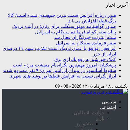
آخرین اخبار
هنوز درباره افزایش قیمت بنزین جمع‌بندی نشده است/ کالا
برگ قطعا افزایش می‌یابد
صدور گواهینامه موتورسیکلت برای زنان؛ در آینده نزدیک
پایان سفر کوتاه فرمانده سنتکام به اسرائیل
بسته اینترنت خبرنگاران فعال شد
سفر فرمانده سنتکام به اسرائیل
عراقچی: توافق با عمان نزدیک است/ تکذیب سهم ۱۱ درصدی
ایران از خزر
کمک خورشید به رفع ناترازی برق
پزشکیان: امروز مهم‌ترین نگرانی‌ام معیشت مردم است
سقوط آسانسور در میدان آرژانتین تهران/ ۹ نفر مصدوم شدند
ابراز نگرانی نسبت به افزایش غلط‌ها در نوشته‌های شهری
یکشنبه , ۱۸ مرداد ۱۴۰۵
2026 - 08 - 09
سیاسی
اجتماعی
حوادث، انتظامی
بازار
طلا و ارز
خودرو