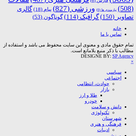
فارس
(6)
ورزشی
(827)
(508)
گالری
پیام
(18)
نیازمندی ها
(0)
تصاویر
(150)
گرافیک
(114)
گوناگون
(53)
خانه
تماس با ما
تمام حقوق مادی و معنوی این سایت محفوظ می باشد و استفاده از
مطالب با ذکر منبع بلامانع است.
DESIGNE BY:
SP Agency
×
سیاسی
اجتماعی
حوادث، انتظامی
بازار
طلا و ارز
خودرو
دانش و سلامت
تکنولوژی
شهرستان
فرهنگی و هنری
ادبیات
ورزشی