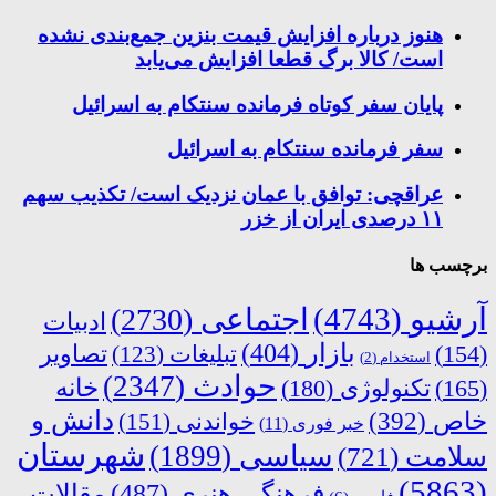
هنوز درباره افزایش قیمت بنزین جمع‌بندی نشده
است/ کالا برگ قطعا افزایش می‌یابد
پایان سفر کوتاه فرمانده سنتکام به اسرائیل
سفر فرمانده سنتکام به اسرائیل
عراقچی: توافق با عمان نزدیک است/ تکذیب سهم
۱۱ درصدی ایران از خزر
برچسب ها
آرشیو
(4743)
اجتماعی
(2730)
ادبیات
بازار
(404)
(154)
تبلیغات
(123)
تصاویر
استخدام
(2)
حوادث
(2347)
خانه
(165)
تکنولوژی
(180)
دانش و
خاص
(392)
خواندنی
(151)
خبر فوری
(11)
شهرستان
سیاسی
(1899)
سلامت
(721)
(5863)
فرهنگی هنری
(487)
مقالات