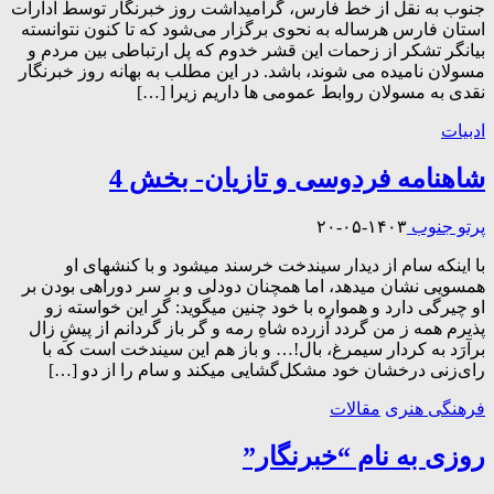
جنوب به نقل از خط فارس، گرامیداشت روز خبرنگار توسط ادارات
استان فارس هرساله به نحوی برگزار می‌شود که تا کنون نتوانسته
بیانگر تشکر از زحمات این قشر خدوم که پل ارتباطی بین مردم و
مسولان نامیده می شوند، باشد. در این مطلب به بهانه روز خبرنگار
نقدی به مسولان روابط عمومی ها داریم زیرا […]
ادبیات
شاهنامه فردوسی و تازیان- بخش 4
پرتو جنوب
۱۴۰۳-۰۵-۲۰
با اینکه سام از دیدار سیندخت خرسند میشود و با کنشهای او
همسویی نشان میدهد، اما همچنان دودلی و بر سر دوراهی بودن بر
او چیرگی دارد و همواره با خود چنین میگوید: گر این خواسته زو
پذیرم همه ز من گردد آزرده شاهِ رمه و گر باز گردانم از پیشِ زال
برآرَد به کردار سیمرغ، بال!… و باز هم این سیندخت است که با
رای‌زنی درخشان خود مشکل‌گشایی میکند و سام را از دو […]
فرهنگی هنری
مقالات
روزی به نام “خبرنگار”