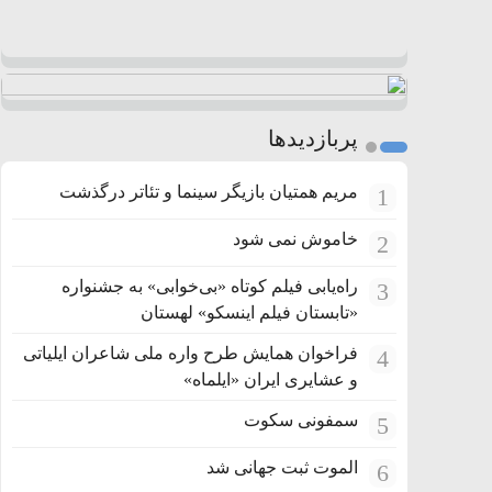
پربازدیدها
مریم همتیان بازیگر سینما و تئاتر درگذشت
1
خاموش نمی شود
2
راه‌یابی فیلم کوتاه «بی‌خوابی» به جشنواره
3
«تابستان فیلم اینسکو» لهستان
فراخوان همایش طرح واره ملی شاعران ایلیاتی
4
و عشایری ایران «ایلماه»
سمفونی سکوت
5
الموت ثبت جهانی شد
6