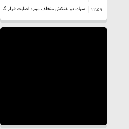
سپاه: دو نفتکش متخلف مورد اصابت قرار گرف
۱۲:۵۹
ترامپ مدعی توافق تاریخی برای خلع سلاح ک
۸:۵۷
اعتراض عراقچی به همتای بلغارستانی به دلیل 
۱۶:۱۹
ایران
کشورهایی که به متجاوزان کمک می کنند پاس
۱۰:۱۵
سنتکام پایان تجاوز جدید به ایران را اعلام کرد
۶:۰۵
آمریکا تحریم‌های جدیدی علیه ایران اعمال کرد
۱۸:۰۰