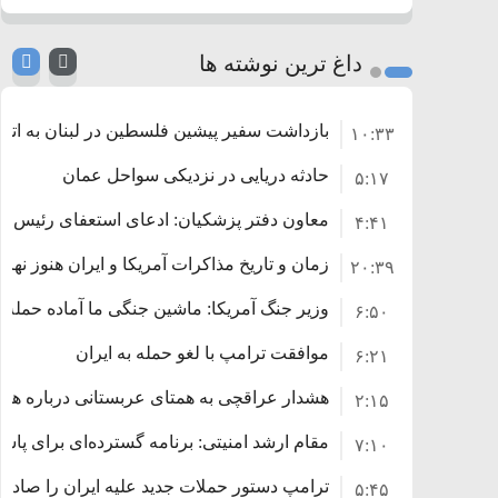
داغ ترین نوشته ها
بازداشت سفیر پیشین فلسطین در لبنان به اتها
۱۰:۳۳
حادثه دریایی در نزدیکی سواحل عمان
۵:۱۷
معاون دفتر پزشکیان: ادعای استعفای رئیس‌
۴:۴۱
زمان و تاریخ مذاکرات آمریکا و ایران هنوز نه
۲۰:۳۹
وزیر جنگ آمریکا: ماشین جنگی ما آماده حمله 
۶:۵۰
موافقت ترامپ با لغو حمله به ایران
۶:۲۱
هشدار عراقچی به همتای عربستانی درباره همرا
۲:۱۵
مقام ارشد امنیتی: برنامه گسترده‌ای برای پاسخ 
۷:۱۰
ترامپ دستور حملات جدید علیه ایران را صادر 
۵:۴۵