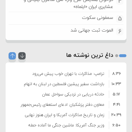
4
عشایری ایران «ایلماه»
سمفونی سکوت
5
الموت ثبت جهانی شد
6
داغ ترین نوشته ها
۸:۳۶
ترامپ: مذاکرات با تهران خوب پیش می‌رود
۱۰:۳۳
بازداشت سفیر پیشین فلسطین در لبنان به اتهام
۵:۱۷
فساد و اختلاس اموال
حادثه دریایی در نزدیکی سواحل عمان
۴:۴۱
معاون دفتر پزشکیان: ادعای استعفای رئیس‌جمهور
۲۰:۳۹
واهی و کذب محض است
زمان و تاریخ مذاکرات آمریکا و ایران هنوز نهایی
۶:۵۰
نشده است
وزیر جنگ آمریکا: ماشین جنگی ما آماده حمله