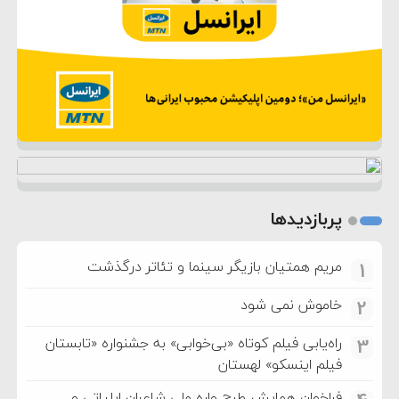
پربازدیدها
مریم همتیان بازیگر سینما و تئاتر درگذشت
1
خاموش نمی شود
2
راه‌یابی فیلم کوتاه «بی‌خوابی» به جشنواره «تابستان
3
فیلم اینسکو» لهستان
فراخوان همایش طرح واره ملی شاعران ایلیاتی و