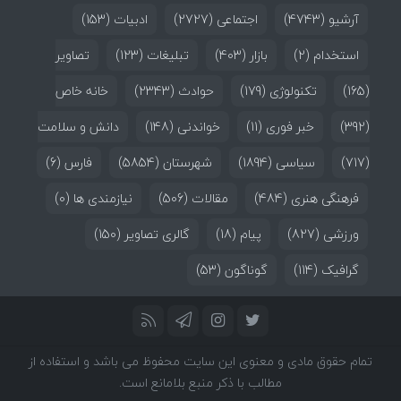
آرشیو
(4743)
اجتماعی
(2727)
ادبیات
(153)
استخدام
(2)
بازار
(403)
تبلیغات
(123)
تصاویر
(165)
تکنولوژی
(179)
حوادث
(2343)
خانه خاص
(392)
خبر فوری
(11)
خواندنی
(148)
دانش و سلامت
(717)
سیاسی
(1894)
شهرستان
(5854)
فارس
(6)
فرهنگی هنری
(484)
مقالات
(506)
نیازمندی ها
(0)
ورزشی
(827)
پیام
(18)
گالری تصاویر
(150)
گرافیک
(114)
گوناگون
(53)
تمام حقوق مادی و معنوی این سایت محفوظ می باشد و استفاده از
مطالب با ذکر منبع بلامانع است.