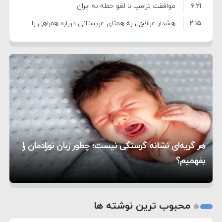
۶:۲۱
نظامی علیه ایران است
موافقت ترامپ با لغو حمله به ایران
۲:۱۵
هشدار عراقچی به همتای عربستانی درباره همراهی با
۷:۱۰
آمریکا
مقام ارشد امنیتی: برنامه گسترده‌ای برای پاسخ به
۵:۴۵
دیوانگی آمریکا داریم
ترامپ دستور حملات جدید علیه ایران را صادر کرد
۱۲:۵۹
سپاه: دو نفتکش متخلف مورد اصابت قرار گرفته و
۸:۵۷
متوقف شدند
ترامپ مدعی توافق تاریخی برای خلع سلاح کامل
۱۶:۱۹
حماس شد
اعتراض عراقچی به همتای بلغارستانی به دلیل کمک
۱۰:۱۵
به آمریکا در حملات به ایران
کشورهایی که به متجاوزان کمک می کنند پاسخ
هر گریه‌ای نشانه گرسنگی نیست؛ چطور زبان نوزادمان را
۶:۰۵
سختی خواهند گرفت
سنتکام پایان تجاوز جدید به ایران را اعلام کرد
بفهمیم؟
روی دیگر زندگی
تغذیه پدر می‌تواند بر سلامت نوزاد تأثیر بگذارد
1
2
محبوب ترین نوشته ها
3