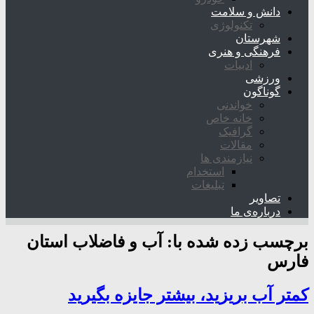
دانش و سلامت
تکنولوژی
شهرستان
فرهنگی و هنری
ادبیات
ورزشی
گوناگون
خواندنی
خانه خاص
گرافیک
مقالات
نیازمندی ها
استخدام
تبلیغات
تصاویر
درباره‌ی ما
برچسب زده شده با:
آب و فاضلاب استان
فارس
کمتر آب بریزید، بیشتر جایزه بگیرید