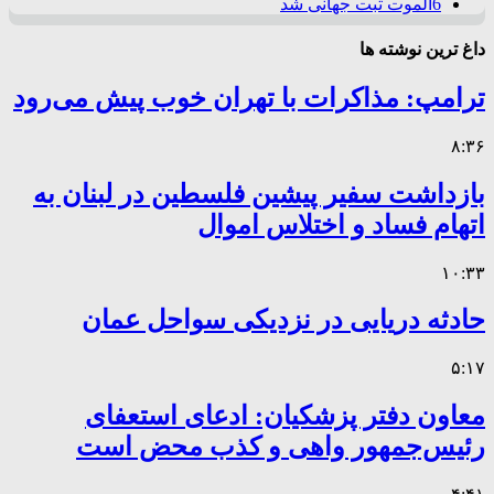
6
الموت ثبت جهانی شد
داغ ترین نوشته ها
ترامپ: مذاکرات با تهران خوب پیش می‌رود
۸:۳۶
بازداشت سفیر پیشین فلسطین در لبنان به
اتهام فساد و اختلاس اموال
۱۰:۳۳
حادثه دریایی در نزدیکی سواحل عمان
۵:۱۷
معاون دفتر پزشکیان: ادعای استعفای
رئیس‌جمهور واهی و کذب محض است