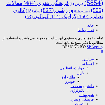
(5854)
فرهنگی هنری
(484)
مقالات
فارس
(6)
ورزشی
(827)
(506)
گالری
پیام
(18)
نیازمندی ها
(0)
تصاویر
(150)
گرافیک
(114)
گوناگون
(53)
خانه
تماس با ما
تمام حقوق مادی و معنوی این سایت محفوظ می باشد و استفاده از
مطالب با ذکر منبع بلامانع است.
DESIGNE BY:
SP Agency
×
سیاسی
اجتماعی
حوادث، انتظامی
بازار
طلا و ارز
خودرو
دانش و سلامت
تکنولوژی
شهرستان
فرهنگی و هنری
ادبیات