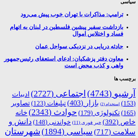
سیاسی
ترامپ: مذاکرات با تهران خوب پیش می‌رود
بازداشت سفیر پیشین فلسطین در لبنان به اتهام
فساد و اختلاس اموال
حادثه دریایی در نزدیکی سواحل عمان
معاون دفتر پزشکیان: ادعای استعفای رئیس‌جمهور
واهی و کذب محض است
برچسب ها
آرشیو
(4743)
اجتماعی
(2727)
ادبیات
بازار
(403)
(153)
تبلیغات
(123)
تصاویر
استخدام
(2)
حوادث
(2343)
خانه
(165)
تکنولوژی
(179)
دانش و
خاص
(392)
خواندنی
(148)
خبر فوری
(11)
شهرستان
سیاسی
(1894)
سلامت
(717)