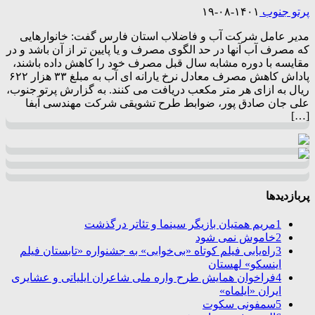
پرتو جنوب
۱۴۰۱-۰۸-۱۹
مدیر عامل شرکت آب و فاضلاب استان فارس گفت: خانوارهایی
که مصرف آب آنها در حد الگوی مصرف و یا پایین تر از آن باشد و در
مقایسه با دوره مشابه سال قبل مصرف خود را کاهش داده باشند،
پاداش کاهش مصرف معادل نرخ یارانه ای آب به مبلغ ۳۳ هزار ۶۲۲
ریال به ازای هر متر مکعب دریافت می کنند. به گزارش پرتو جنوب،
علی جان صادق پور، ضوابط طرح تشویقی شرکت مهندسی آبفا
[…]
پربازدیدها
1
مریم همتیان بازیگر سینما و تئاتر درگذشت
2
خاموش نمی شود
3
راه‌یابی فیلم کوتاه «بی‌خوابی» به جشنواره «تابستان فیلم
اینسکو» لهستان
4
فراخوان همایش طرح واره ملی شاعران ایلیاتی و عشایری
ایران «ایلماه»
5
سمفونی سکوت