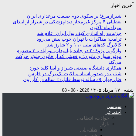
آخرین اخبار
شیرازمرغ؛ بر سکوی دوم صنعت مرغداری ایران
تعطیلی ۴ مرکز غیرمجاز دندانپزشکی در شیراز از ابتدای
مردادماه تاکنون
جزئیات راه اندازی کیف پول ایران اعلام شد
ترامپ: مذاکرات با تهران خوب پیش می‌رود
کالابرگ کدهای ملی ۰، ۱ و ۲ شارژ شد
واژگونی پژو۲۰۶ در جاده بابامیدان- نورآباد با ۳ مصدوم
موتورسواری بانوان؛ واقعیتی که از قانون جلوتر حرکت
می‌کند
همکاری دانشگاه صنعتی شیراز و آبفا کلید خورد
شتاب در صدور اسناد مالکیت تک برگ در فارس
قتل جوان 28 ساله توسط قاتل 15 ساله در کازرون
شنبه , ۱۷ مرداد ۱۴۰۵
2026 - 08 - 08
سیاسی
اجتماعی
حوادث، انتظامی
بازار
طلا و ارز
خودرو