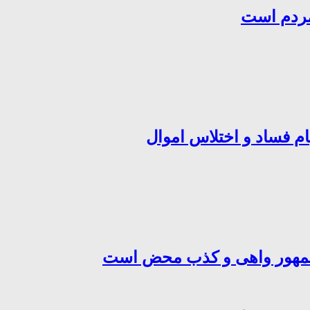
مردم است
ام فساد و اختلاس اموال
‌جمهور واهی و کذب محض است