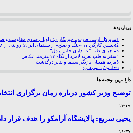
پربازدیدها
1
مدیرکل ارشاد فارس: خبرنگاران؛ راویان صادق مقاومت و صدا
2
تحسین کارگردان «جنگ و صلح» از سینمای ایران؛ روایتی از 
3
ماجرای طنز “عزاداری خانم پردل”
4
سفر به قلب تعزیه لامرد از نگاه ۱۳ هنرمند عکاس
5
مریم همتیان بازیگر سینما و تئاتر درگذشت
6
خاموش نمی شود
داغ ترین نوشته ها
توضیح وزیر کشور درباره زمان برگزاری انتخا
۱۳:۱۹
یحیی سریع: پالایشگاه آرامکو را هدف قرار داد
۱۱:۳۷