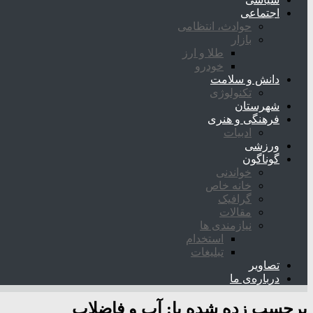
اجتماعی
حوادث، انتظامی
بازار
طلا و ارز
خودرو
دانش و سلامت
تکنولوژی
شهرستان
فرهنگی و هنری
ادبیات
ورزشی
گوناگون
خواندنی
خانه خاص
گرافیک
مقالات
نیازمندی ها
استخدام
تبلیغات
تصاویر
درباره‌ی ما
برچسب زده شده با:
آب و فاضلاب