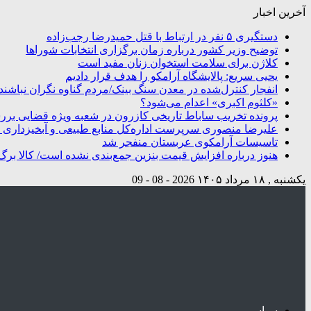
آخرین اخبار
دستگیری ۵ نفر در ارتباط با قتل حمیدرضا رجب‌زاده
توضیح وزیر کشور درباره زمان برگزاری انتخابات شوراها
کلاژن برای سلامت استخوان زنان مفید است
یحیی سریع: پالایشگاه آرامکو را هدف قرار دادیم
انفجار کنترل‌شده در معدن سنگ بینک/مردم گناوه نگران نباشند
«کلثوم اکبری» اعدام می‌شود؟
پرونده تخریب ساباط تاریخی کازرون در شعبه ویژه قضایی بر
علیرضا منصوری سرپرست اداره‌کل منابع طبیعی و آبخیزداری 
تاسیسات آرامکوی عربستان منفجر شد
هنوز درباره افزایش قیمت بنزین جمع‌بندی نشده است/ کالا برگ
یکشنبه , ۱۸ مرداد ۱۴۰۵
2026 - 08 - 09
سیاسی