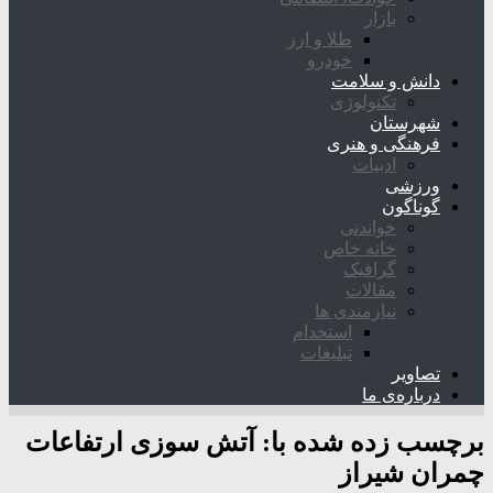
بازار
طلا و ارز
خودرو
دانش و سلامت
تکنولوژی
شهرستان
فرهنگی و هنری
ادبیات
ورزشی
گوناگون
خواندنی
خانه خاص
گرافیک
مقالات
نیازمندی ها
استخدام
تبلیغات
تصاویر
درباره‌ی ما
برچسب زده شده با:
آتش سوزی ارتفاعات
چمران شیراز