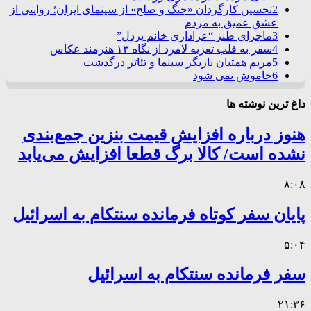
2
تحسین کارگردان «جنگ و صلح» از سینمای ایران؛ روایتی از
عشق عمیق به مردم
3
ماجرای طنز “عزاداری خانم پردل”
4
سفر به قلب تعزیه لامرد از نگاه ۱۳ هنرمند عکاس
5
مریم همتیان بازیگر سینما و تئاتر درگذشت
6
خاموش نمی شود
داغ ترین نوشته ها
هنوز درباره افزایش قیمت بنزین جمع‌بندی
نشده است/ کالا برگ قطعا افزایش می‌یابد
۸:۰۸
پایان سفر کوتاه فرمانده سنتکام به اسرائیل
۵:۰۴
سفر فرمانده سنتکام به اسرائیل
۲۱:۳۶