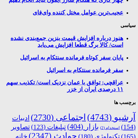
عجیب‌ترین عوامل مختل کننده وای‌فای
سیاسی
هنوز درباره افزایش قیمت بنزین جمع‌بندی نشده
است/ کالا برگ قطعا افزایش می‌یابد
پایان سفر کوتاه فرمانده سنتکام به اسرائیل
سفر فرمانده سنتکام به اسرائیل
عراقچی: توافق با عمان نزدیک است/ تکذیب سهم
۱۱ درصدی ایران از خزر
برچسب ها
آرشیو
(4743)
اجتماعی
(2730)
ادبیات
بازار
(404)
(154)
تبلیغات
(123)
تصاویر
استخدام
(2)
حوادث
(2347)
خانه
(165)
تکنولوژی
(180)