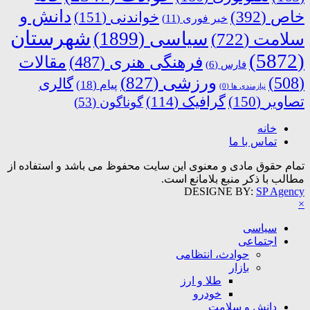
دانش و
خاص
(392)
خواندنی
(151)
خبر فوری
(11)
شهرستان
سیاسی
(1899)
سلامت
(722)
(5872)
فرهنگی هنری
(487)
مقالات
فارس
(6)
ورزشی
(827)
(508)
گالری
پیام
(18)
نیازمندی ها
(0)
تصاویر
(150)
گرافیک
(114)
گوناگون
(53)
خانه
تماس با ما
تمام حقوق مادی و معنوی این سایت محفوظ می باشد و استفاده از
مطالب با ذکر منبع بلامانع است.
DESIGNE BY:
SP Agency
×
سیاسی
اجتماعی
حوادث، انتظامی
بازار
طلا و ارز
خودرو
دانش و سلامت