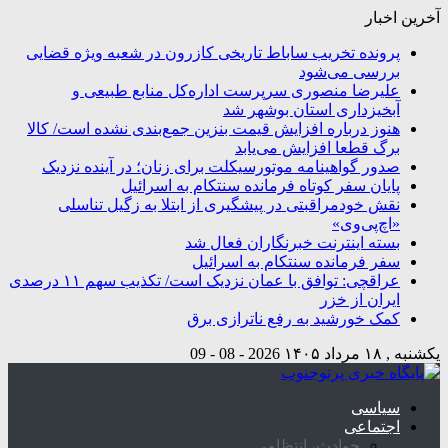
آخرین اخبار
پرونده تخریب ساباط تاریخی کازرون در شعبه ویژه قضایی
بررسی می‌شود
علیرضا منصوری سرپرست اداره‌کل منابع طبیعی و
آبخیزداری استان بوشهر شد
هنوز درباره افزایش قیمت بنزین جمع‌بندی نشده است/ کالا
برگ قطعا افزایش می‌یابد
صدور گواهینامه موتورسیکلت برای زنان؛ در آینده نزدیک
پایان سفر کوتاه فرمانده سنتکام به اسرائیل
نقش خودمراقبتی در پیشگیری از ابتلا به زگیل تناسلی
«اچ‌پی‌وی»
بسته اینترنت خبرنگاران فعال شد
سفر فرمانده سنتکام به اسرائیل
عراقچی: توافق با عمان نزدیک است/ تکذیب سهم ۱۱ درصدی
ایران از خزر
کمک خورشید به رفع ناترازی برق
یکشنبه , ۱۸ مرداد ۱۴۰۵
2026 - 08 - 09
سیاسی
اجتماعی
حوادث، انتظامی