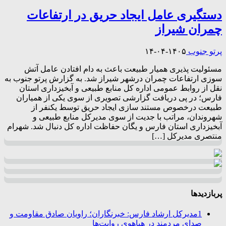
دستگیری عامل ایجاد حریق در ارتفاعات
چمران شیراز
پرتو جنوب
۱۴۰۵-۰۴-۱۴
مسئولیت پذیری همیار طبیعت باعث به دام افتادن عامل آتش
سوزی ارتفاعات چمران درشهر شیراز شد. به گزارش پرتو جنوب به
نقل از روابط عمومی اداره کل منابع طبیعی و آبخیزداری استان
فارس؛ در پی دریافت گزارشی تصویری از سوی یکی از همیاران
طبیعت درخصوص مستند سازی ایجاد حریق توسط یکنفر از
شهروندان، مراتب با جدیت از سوی مدیرکل منابع طبیعی و
آبخیزداری استان فارس و یگان حفاظت اداره کل دنبال شد. شهرام
منتصری مدیرکل […]
پربازدیدها
1
مدیرکل ارشاد فارس: خبرنگاران؛ راویان صادق مقاومت و
صدای مردمند در هیاهوی روایت‌ها