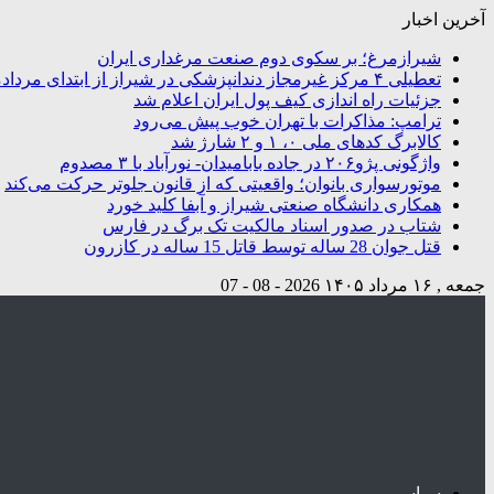
آخرین اخبار
شیرازمرغ؛ بر سکوی دوم صنعت مرغداری ایران
تعطیلی ۴ مرکز غیرمجاز دندانپزشکی در شیراز از ابتدای مردادماه تاکنون
جزئیات راه اندازی کیف پول ایران اعلام شد
ترامپ: مذاکرات با تهران خوب پیش می‌رود
کالابرگ کدهای ملی ۰، ۱ و ۲ شارژ شد
واژگونی پژو۲۰۶ در جاده بابامیدان- نورآباد با ۳ مصدوم
موتورسواری بانوان؛ واقعیتی که از قانون جلوتر حرکت می‌کند
همکاری دانشگاه صنعتی شیراز و آبفا کلید خورد
شتاب در صدور اسناد مالکیت تک برگ در فارس
قتل جوان 28 ساله توسط قاتل 15 ساله در کازرون
جمعه , ۱۶ مرداد ۱۴۰۵
2026 - 08 - 07
سیاسی