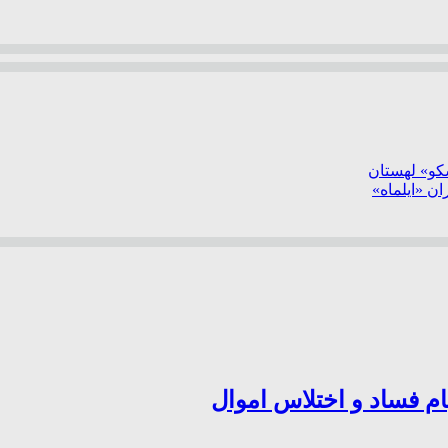
سکو» لهستان
ن «ایلماه»
ام فساد و اختلاس اموال