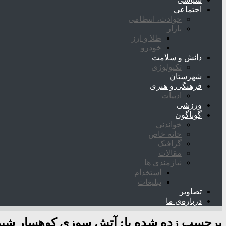
اجتماعی
حوادث، انتظامی
بازار
طلا و ارز
خودرو
دانش و سلامت
تکنولوژی
شهرستان
فرهنگی و هنری
ادبیات
ورزشی
گوناگون
خواندنی
خانه خاص
گرافیک
مقالات
نیازمندی ها
استخدام
تبلیغات
تصاویر
درباره‌ی ما
برچسب زده شده با:
آتش سوزی کوهسار شیر