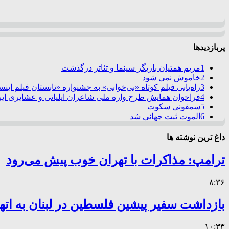
پربازدیدها
1
مریم همتیان بازیگر سینما و تئاتر درگذشت
2
خاموش نمی شود
3
راه‌یابی فیلم کوتاه «بی‌خوابی» به جشنواره «تابستان فیلم این
4
فراخوان همایش طرح واره ملی شاعران ایلیاتی و عشایری ایرا
5
سمفونی سکوت
6
الموت ثبت جهانی شد
داغ ترین نوشته ها
ترامپ: مذاکرات با تهران خوب پیش می‌رود
۸:۳۶
بازداشت سفیر پیشین فلسطین در لبنان به اته
۱۰:۳۳