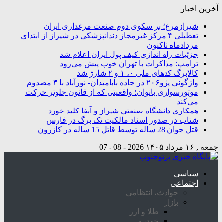
آخرین اخبار
شیرازمرغ؛ بر سکوی دوم صنعت مرغداری ایران
تعطیلی ۴ مرکز غیرمجاز دندانپزشکی در شیراز از ابتدای
مردادماه تاکنون
جزئیات راه اندازی کیف پول ایران اعلام شد
ترامپ: مذاکرات با تهران خوب پیش می‌رود
کالابرگ کدهای ملی ۰، ۱ و ۲ شارژ شد
واژگونی پژو۲۰۶ در جاده بابامیدان- نورآباد با ۳ مصدوم
موتورسواری بانوان؛ واقعیتی که از قانون جلوتر حرکت
می‌کند
همکاری دانشگاه صنعتی شیراز و آبفا کلید خورد
شتاب در صدور اسناد مالکیت تک برگ در فارس
قتل جوان 28 ساله توسط قاتل 15 ساله در کازرون
جمعه , ۱۶ مرداد ۱۴۰۵
2026 - 08 - 07
سیاسی
اجتماعی
حوادث، انتظامی
بازار
طلا و ارز
خودرو