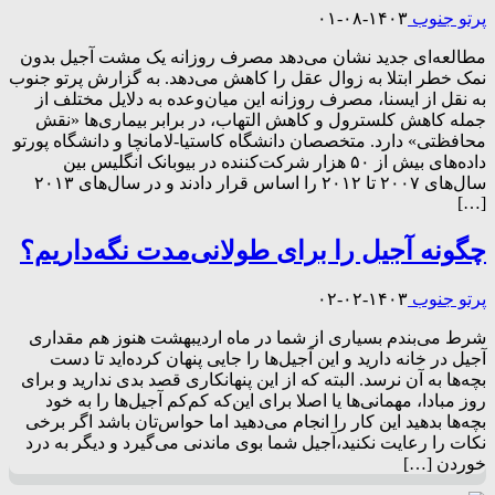
پرتو جنوب
۱۴۰۳-۰۸-۰۱
مطالعه‌ای جدید نشان می‌دهد مصرف روزانه یک مشت آجیل بدون
نمک خطر ابتلا به زوال عقل را کاهش می‌دهد. به گزارش پرتو جنوب
به نقل از ایسنا، مصرف روزانه این میان‌وعده به دلایل مختلف از
جمله کاهش کلسترول و کاهش التهاب، در برابر بیماری‌ها «نقش
محافظتی» دارد. متخصصان دانشگاه کاستیا-لامانچا و دانشگاه پورتو
داده‌های بیش از ۵۰ هزار شرکت‌کننده در بیوبانک انگلیس بین
سال‌های ۲۰۰۷ تا ۲۰۱۲ را اساس قرار دادند و در سال‌های ۲۰۱۳
[…]
چگونه آجیل را برای طولانی‌مدت نگه‌داریم؟
پرتو جنوب
۱۴۰۳-۰۲-۰۲
شرط می‌بندم بسیاری از شما در ماه اردیبهشت هنوز هم مقداری
آجیل در خانه دارید و این آجیل‌ها را جایی پنهان کرده‌اید تا دست
بچه‌ها به آن نرسد. البته که از این پنهانکاری قصد بدی ندارید و برای
روز مبادا، ‌مهمانی‌ها یا اصلا برای این‌که کم‌کم آجیل‌ها را به خود
بچه‌ها بدهید این کار را انجام می‌دهید اما حواس‌تان باشد اگر برخی
نکات را رعایت نکنید،‌آجیل شما بوی ماندنی می‌گیرد و دیگر به درد
خوردن […]