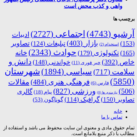
واهی و کذب محض است
برچسب ها
آرشیو
(4743)
اجتماعی
(2727)
ادبیات
بازار
(403)
(153)
تبلیغات
(124)
تصاویر
استخدام
(2)
حوادث
(2343)
خانه
(165)
تکنولوژی
(179)
دانش و
خاص
(392)
خواندنی
(148)
خبر فوری
(11)
شهرستان
سیاسی
(1894)
سلامت
(717)
(5850)
فرهنگی هنری
(484)
مقالات
فارس
(6)
ورزشی
(827)
(506)
گالری
پیام
(18)
نیازمندی ها
(0)
تصاویر
(150)
گرافیک
(114)
گوناگون
(53)
خانه
تماس با ما
تمام حقوق مادی و معنوی این سایت محفوظ می باشد و استفاده از
مطالب با ذکر منبع بلامانع است.