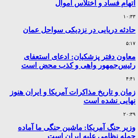
اتهام فساد و اختلاس اموال
۱۰:۳۳
حادثه دریایی در نزدیکی سواحل عمان
۵:۱۷
معاون دفتر پزشکیان: ادعای استعفای
رئیس‌جمهور واهی و کذب محض است
۴:۴۱
زمان و تاریخ مذاکرات آمریکا و ایران هنوز
نهایی نشده است
۲۰:۳۹
وزیر جنگ آمریکا: ماشین جنگی ما آماده
حمله نظامی علیه ایران است