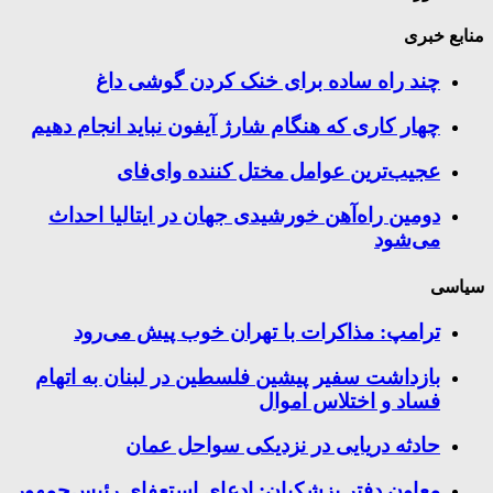
منابع خبری
چند راه‌ ساده برای خنک کردن گوشی داغ
چهار کاری که هنگام شارژ آیفون نباید انجام دهیم
عجیب‌ترین عوامل مختل کننده وای‌فای
دومین راه‌آهن خورشیدی جهان در ایتالیا احداث
می‌شود
سیاسی
ترامپ: مذاکرات با تهران خوب پیش می‌رود
بازداشت سفیر پیشین فلسطین در لبنان به اتهام
فساد و اختلاس اموال
حادثه دریایی در نزدیکی سواحل عمان
معاون دفتر پزشکیان: ادعای استعفای رئیس‌جمهور