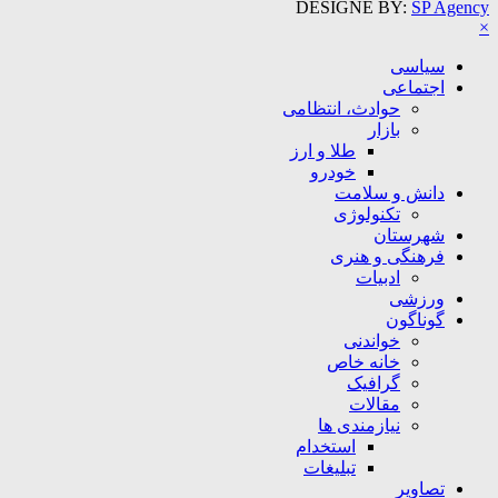
DESIGNE BY:
SP Agency
×
سیاسی
اجتماعی
حوادث، انتظامی
بازار
طلا و ارز
خودرو
دانش و سلامت
تکنولوژی
شهرستان
فرهنگی و هنری
ادبیات
ورزشی
گوناگون
خواندنی
خانه خاص
گرافیک
مقالات
نیازمندی ها
استخدام
تبلیغات
تصاویر