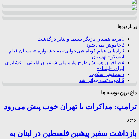
پربازدیدها
1
مریم همتیان بازیگر سینما و تئاتر درگذشت
2
خاموش نمی شود
3
راه‌یابی فیلم کوتاه «بی‌خوابی» به جشنواره «تابستان فیلم
اینسکو» لهستان
4
فراخوان همایش طرح واره ملی شاعران ایلیاتی و عشایری
ایران «ایلماه»
5
سمفونی سکوت
6
الموت ثبت جهانی شد
داغ ترین نوشته ها
ترامپ: مذاکرات با تهران خوب پیش می‌رود
۸:۳۶
بازداشت سفیر پیشین فلسطین در لبنان به