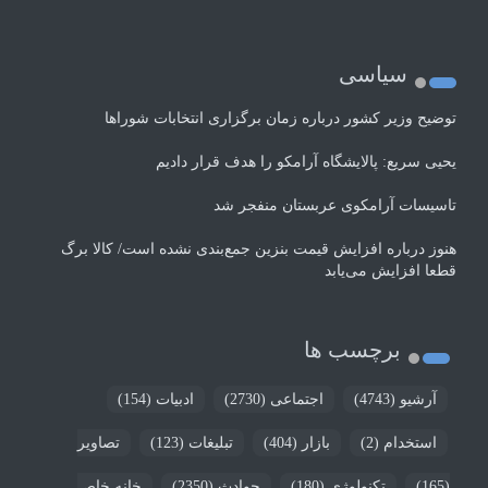
سیاسی
توضیح وزیر کشور درباره زمان برگزاری انتخابات شوراها
یحیی سریع: پالایشگاه آرامکو را هدف قرار دادیم
تاسیسات آرامکوی عربستان منفجر شد
هنوز درباره افزایش قیمت بنزین جمع‌بندی نشده است/ کالا برگ
قطعا افزایش می‌یابد
برچسب ها
آرشیو
(4743)
اجتماعی
(2730)
ادبیات
(154)
استخدام
(2)
بازار
(404)
تبلیغات
(123)
تصاویر
(165)
تکنولوژی
(180)
حوادث
(2350)
خانه خاص