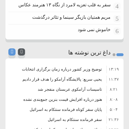
سفر به قلب تعزیه لامرد از نگاه ۱۳ هنرمند عکاس
4
مریم همتیان بازیگر سینما و تئاتر درگذشت
5
خاموش نمی شود
6
داغ ترین نوشته ها
۱۳:۱۹
توضیح وزیر کشور درباره زمان برگزاری انتخابات
۱۱:۳۷
شوراها
یحیی سریع: پالایشگاه آرامکو را هدف قرار دادیم
۸:۲۱
تاسیسات آرامکوی عربستان منفجر شد
۸:۰۸
هنوز درباره افزایش قیمت بنزین جمع‌بندی نشده
۵:۰۴
است/ کالا برگ قطعا افزایش می‌یابد
پایان سفر کوتاه فرمانده سنتکام به اسرائیل
۲۱:۳۶
سفر فرمانده سنتکام به اسرائیل