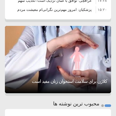
۱۷:۲۸
عراقچی: توافق با عمان نزدیک است/ تکذیب سهم
۱۵:۲۰
۱۱ درصدی ایران از خزر
پزشکیان: امروز مهم‌ترین نگرانی‌ام معیشت مردم
۸:۳۶
است
ترامپ: مذاکرات با تهران خوب پیش می‌رود
۱۰:۳۳
بازداشت سفیر پیشین فلسطین در لبنان به اتهام
۵:۱۷
فساد و اختلاس اموال
حادثه دریایی در نزدیکی سواحل عمان
۴:۴۱
معاون دفتر پزشکیان: ادعای استعفای رئیس‌جمهور
۲۰:۳۹
واهی و کذب محض است
زمان و تاریخ مذاکرات آمریکا و ایران هنوز نهایی
۶:۵۰
نشده است
وزیر جنگ آمریکا: ماشین جنگی ما آماده حمله
تحسین کارگردان «جنگ و صلح» از سینمای ایران؛ روایتی از
۶:۲۱
نظامی علیه ایران است
موافقت ترامپ با لغو حمله به ایران
عشق عمیق به مردم
کمک خورشید به رفع ناترازی برق
کلاژن برای سلامت استخوان زنان مفید است
1
2
محبوب ترین نوشته ها
3