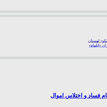
سکو» لهستان
ن «ایلماه»
ام فساد و اختلاس اموال