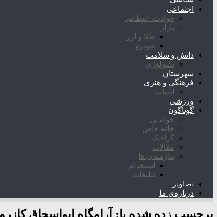
اجتماعی
حوادث، انتظامی
بازار
طلا و ارز
خودرو
دانش و سلامت
تکنولوژی
شهرستان
فرهنگی و هنری
ادبیات
ورزشی
گوناگون
خواندنی
خانه خاص
گرافیک
مقالات
نیازمندی ها
استخدام
تبلیغات
تصاویر
درباره‌ی ما
برچسب زده شده با:
آرامگاه ابواسحاق کازرو