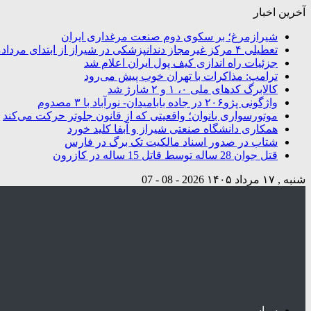
آخرین اخبار
شیرازمرغ؛ بر سکوی دوم صنعت مرغداری ایران
تعطیلی ۴ مرکز غیرمجاز دندانپزشکی در شیراز از ابتدای مردادماه تاکنون
جزئیات راه اندازی کیف پول ایران اعلام شد
ترامپ: مذاکرات با تهران خوب پیش می‌رود
کالابرگ کدهای ملی ۰، ۱ و ۲ شارژ شد
واژگونی پژو۲۰۶ در جاده بابامیدان- نورآباد با ۳ مصدوم
موتورسواری بانوان؛ واقعیتی که از قانون جلوتر حرکت می‌کند
همکاری دانشگاه صنعتی شیراز و آبفا کلید خورد
شتاب در صدور اسناد مالکیت تک برگ در فارس
قتل جوان 28 ساله توسط قاتل 15 ساله در کازرون
شنبه , ۱۷ مرداد ۱۴۰۵
2026 - 08 - 07
سیاسی