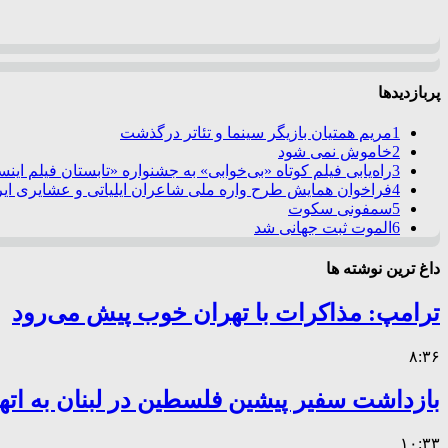
پربازدیدها
1
مریم همتیان بازیگر سینما و تئاتر درگذشت
2
خاموش نمی شود
3
راه‌یابی فیلم کوتاه «بی‌خوابی» به جشنواره «تابستان فیلم این
4
فراخوان همایش طرح واره ملی شاعران ایلیاتی و عشایری ایرا
5
سمفونی سکوت
6
الموت ثبت جهانی شد
داغ ترین نوشته ها
ترامپ: مذاکرات با تهران خوب پیش می‌رود
۸:۳۶
بازداشت سفیر پیشین فلسطین در لبنان به اته
۱۰:۳۳