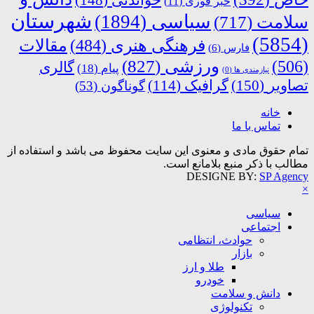
خبر فوری
(11)
شهرستان
سیاسی
(1894)
سلامت
(717)
(5854)
فرهنگی هنری
(484)
مقالات
فارس
(6)
ورزشی
(827)
(506)
گالری
پیام
(18)
نیازمندی ها
(0)
تصاویر
(150)
گرافیک
(114)
گوناگون
(53)
خانه
تماس با ما
تمام حقوق مادی و معنوی این سایت محفوظ می باشد و استفاده از
مطالب با ذکر منبع بلامانع است.
DESIGNE BY:
SP Agency
×
سیاسی
اجتماعی
حوادث، انتظامی
بازار
طلا و ارز
خودرو
دانش و سلامت
تکنولوژی