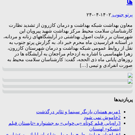
ها
پرتو جنوب
۱۴۰۲-۰۴-۲۴
معاون بهداشت شبکه بهداشت و درمان کازرون از تشدید نظارت
کارشناسان سلامت محیط مرکز بهداشت شهید پیرویان این
شهرستان بر رعایت اصول بهداشتی در آرایشگاههای زنانه و مردانه،
در آستانه فرارسیدن ماه محرم خبر داد. به گزارش پرتو جنوب به
نقل از روابط عمومی شبکه بهداشت و درمان شهرستان کازرون،
زهرا طهماسبی با اشاره به ازدحام مراجعان به آرایشگاه ها در
روزهای پایانی ماه ذی الحجه، گفت: کارشناسان سلامت محیط به
صورت انفرادی و تیمی […]
پربازدیدها
1
مریم همتیان بازیگر سینما و تئاتر درگذشت
2
خاموش نمی شود
3
راه‌یابی فیلم کوتاه «بی‌خوابی» به جشنواره «تابستان فیلم
اینسکو» لهستان
4
فراخوان همایش طرح واره ملی شاعران ایلیاتی و عشایری