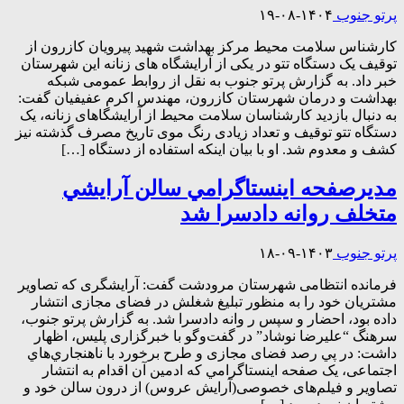
پرتو جنوب
۱۴۰۴-۰۸-۱۹
کارشناس سلامت محیط مرکز بهداشت شهید پیرویان کازرون از
توقیف یک دستگاه تتو در یکی از آرایشگاه های زنانه این شهرستان
خبر داد. به گزارش پرتو جنوب به نقل از روابط عمومی شبکه
بهداشت و درمان شهرستان کازرون، مهندس اکرم عفیفیان گفت:
به دنبال بازدید کارشناسان سلامت محیط از آرایشگاهای زنانه، یک
دستگاه تتو توقیف و تعداد زیادی رنگ موی تاریخ مصرف گذشته نیز
کشف و معدوم شد. او با بیان اینکه استفاده از دستگاه […]
مديرصفحه اينستاگرامي سالن آرايشي
متخلف روانه دادسرا شد
پرتو جنوب
۱۴۰۳-۰۹-۱۸
فرمانده انتظامی شهرستان مرودشت گفت: آرایشگری که تصاویر
مشتریان خود را به منظور تبلیغ شغلش در فضای مجازی انتشار
داده بود، احضار و سپس ر وانه دادسرا شد. به گزارش پرتو جنوب،
سرهنگ “علیرضا نوشاد” در گفت‌وگو با خبرگزاری پلیس، اظهار
داشت: در پي رصد فضای مجازی و طرح برخورد با ناهنجاري‌هاي
اجتماعی، یک صفحه اينستاگرامي که ادمين آن اقدام به انتشار
تصاویر و فيلم‌های خصوصی(آرایش عروس) از درون سالن خود و