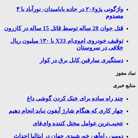
واژگونی پژو۲۰۶ در جاده بابامیدان- نورآباد با ۳
مصدوم
قتل جوان 28 ساله توسط قاتل 15 ساله در کازرون
توقیف خودروی ام‌وی‌ام X33 با ۱۳۰ میلیون ریال
خلافی در سروستان
دستگیری سارقین کابل برق در کوار
نماد مجوز
منابع خبری
چند راه‌ ساده برای خنک کردن گوشی داغ
چهار کاری که هنگام شارژ آیفون نباید انجام دهیم
عجیب‌ترین عوامل مختل کننده وای‌فای
دومین راه‌آهن خورشیدی جهان در ایتالیا احداث