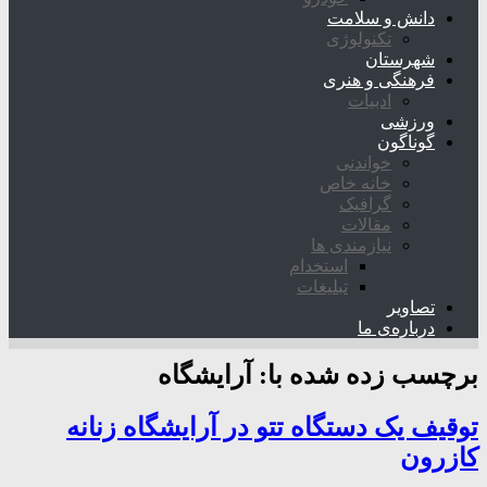
دانش و سلامت
تکنولوژی
شهرستان
فرهنگی و هنری
ادبیات
ورزشی
گوناگون
خواندنی
خانه خاص
گرافیک
مقالات
نیازمندی ها
استخدام
تبلیغات
تصاویر
درباره‌ی ما
برچسب زده شده با:
آرایشگاه
توقیف یک دستگاه تتو در آرایشگاه زنانه
کازرون