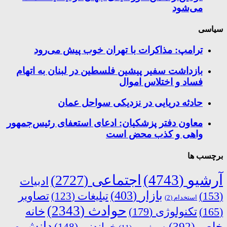
می‌شود
سیاسی
ترامپ: مذاکرات با تهران خوب پیش می‌رود
بازداشت سفیر پیشین فلسطین در لبنان به اتهام
فساد و اختلاس اموال
حادثه دریایی در نزدیکی سواحل عمان
معاون دفتر پزشکیان: ادعای استعفای رئیس‌جمهور
واهی و کذب محض است
برچسب ها
آرشیو
(4743)
اجتماعی
(2727)
ادبیات
بازار
(403)
(153)
تبلیغات
(123)
تصاویر
استخدام
(2)
حوادث
(2343)
خانه
(165)
تکنولوژی
(179)
دانش و
خاص
(392)
خواندنی
(148)