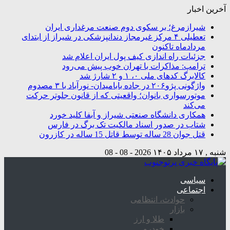
آخرین اخبار
شیرازمرغ؛ بر سکوی دوم صنعت مرغداری ایران
تعطیلی ۴ مرکز غیرمجاز دندانپزشکی در شیراز از ابتدای
مردادماه تاکنون
جزئیات راه اندازی کیف پول ایران اعلام شد
ترامپ: مذاکرات با تهران خوب پیش می‌رود
کالابرگ کدهای ملی ۰، ۱ و ۲ شارژ شد
واژگونی پژو۲۰۶ در جاده بابامیدان- نورآباد با ۳ مصدوم
موتورسواری بانوان؛ واقعیتی که از قانون جلوتر حرکت
می‌کند
همکاری دانشگاه صنعتی شیراز و آبفا کلید خورد
شتاب در صدور اسناد مالکیت تک برگ در فارس
قتل جوان 28 ساله توسط قاتل 15 ساله در کازرون
شنبه , ۱۷ مرداد ۱۴۰۵
2026 - 08 - 08
سیاسی
اجتماعی
حوادث، انتظامی
بازار
طلا و ارز
خودرو