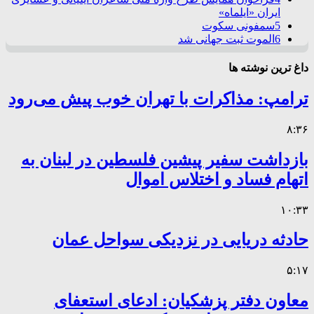
ایران «ایلماه»
5
سمفونی سکوت
6
الموت ثبت جهانی شد
داغ ترین نوشته ها
ترامپ: مذاکرات با تهران خوب پیش می‌رود
۸:۳۶
بازداشت سفیر پیشین فلسطین در لبنان به
اتهام فساد و اختلاس اموال
۱۰:۳۳
حادثه دریایی در نزدیکی سواحل عمان
۵:۱۷
معاون دفتر پزشکیان: ادعای استعفای