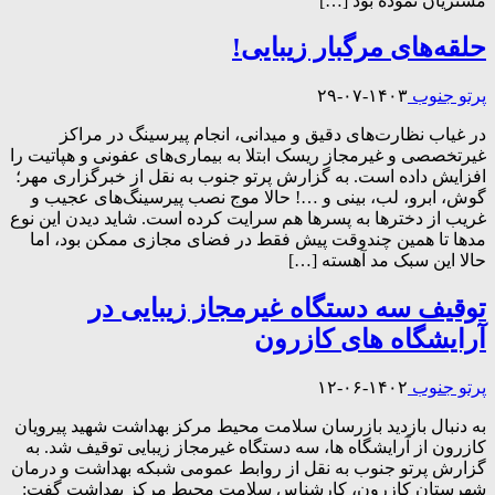
مشتريان نموده بود […]
حلقه‌های مرگبار زیبایی!
پرتو جنوب
۱۴۰۳-۰۷-۲۹
در غیاب نظارت‌های دقیق و میدانی، انجام پیرسینگ در مراکز
غیرتخصصی و غیرمجاز ریسک ابتلا به بیماری‌های عفونی و هپاتیت را
افزایش داده است. به گزارش پرتو جنوب به نقل از خبرگزاری مهر؛
گوش، ابرو، لب، بینی و …! حالا موج نصب پیرسینگ‌های عجیب و
غریب از دختر‌ها به پسر‌ها هم سرایت کرده است. شاید دیدن این نوع
مد‌ها تا همین چندوقت پیش فقط در فضای مجازی ممکن بود، اما
حالا این سبک مد آهسته […]
توقیف سه دستگاه غیرمجاز زیبایی در
آرایشگاه های کازرون
پرتو جنوب
۱۴۰۲-۰۶-۱۲
به دنبال بازدید بازرسان سلامت محیط مرکز بهداشت شهید پیرویان
کازرون از آرایشگاه ها، سه دستگاه غیرمجاز زیبایی توقیف شد. به
گزارش پرتو جنوب به نقل از روابط عمومی شبکه بهداشت و درمان
شهرستان کازرون، کارشناس سلامت محیط مرکز بهداشت گفت: