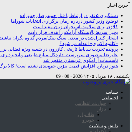
آخرین اخبار
دستگیری ۵ نفر در ارتباط با قتل حمیدرضا رجب‌زاده
توضیح وزیر کشور درباره زمان برگزاری انتخابات شوراها
کلاژن برای سلامت استخوان زنان مفید است
یحیی سریع: پالایشگاه آرامکو را هدف قرار دادیم
انفجار کنترل‌شده در معدن سنگ بینک/مردم گناوه نگران نباشند
«کلثوم اکبری» اعدام می‌شود؟
پرونده تخریب ساباط تاریخی کازرون در شعبه ویژه قضایی بر
علیرضا منصوری سرپرست اداره‌کل منابع طبیعی و آبخیزداری 
تاسیسات آرامکوی عربستان منفجر شد
هنوز درباره افزایش قیمت بنزین جمع‌بندی نشده است/ کالا برگ
یکشنبه , ۱۸ مرداد ۱۴۰۵
2026 - 08 - 09
سیاسی
اجتماعی
حوادث، انتظامی
بازار
طلا و ارز
خودرو
دانش و سلامت
تکنولوژی