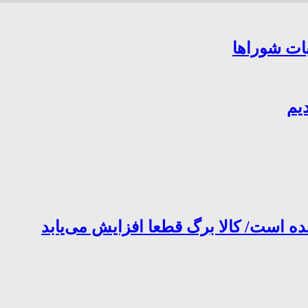
بات شوراها
یم
ده است/ کالا برگ قطعا افزایش می‌یابد