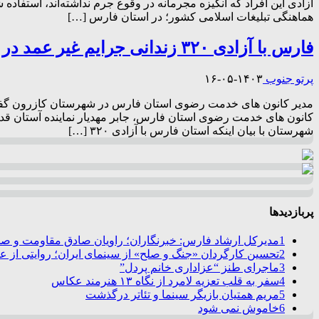
آزادی این افراد که انگیزه مجرمانه در وقوع جرم نداشته‌اند، استفا
هماهنگی تبلیغات اسلامی کشور؛ در استان فارس […]
فارس با آزادی ۳۲۰ زندانی جرایم غیر عمد در صدر استان‌های کشور
پرتو جنوب
۱۴۰۳-۰۵-۱۶
مدیر کانون های خدمت رضوی استان فارس در شهرستان کازرون گفت: 
کانون های خدمت رضوی استان فارس، جابر مهدیار نماینده آستان ق
شهرستان با بیان اینکه استان فارس با آزادی ۳۲۰ […]
پربازدیدها
1
مدیرکل ارشاد فارس: خبرنگاران؛ راویان صادق مقاومت و صدا
2
تحسین کارگردان «جنگ و صلح» از سینمای ایران؛ روایتی از 
3
ماجرای طنز “عزاداری خانم پردل”
4
سفر به قلب تعزیه لامرد از نگاه ۱۳ هنرمند عکاس
5
مریم همتیان بازیگر سینما و تئاتر درگذشت
6
خاموش نمی شود