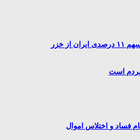
از خزر
مردم است
ام فساد و اختلاس اموال