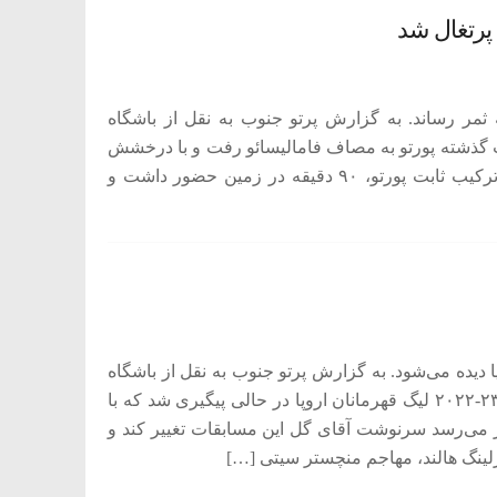
پرتغال شد
شب پورتو مقابل فامالیسائو مهدی طارمی ۴گل به ثمر رساند. به گزارش پرتو جنوب به نقل از باشگاه
 گذشته پورتو به مصاف فامالیسائو رفت و با درخشش
طارمی به برتری ۴ بر ۲ رسید. در این بازی مهدی طارمی در ترکیب ثابت پورتو، ۹۰ دقیقه در زمین حضور داشت و
پا دیده می‌شود. به گزارش پرتو جنوب به نقل از باشگاه
خبرنگاران جوان، رقابت‌های دور رفت مرحله نیمه نهایی فصل ۲۳-۲۰۲۲ لیگ قهرمانان اروپا در حالی پیگیری شد که با
نظر می‌رسد سرنوشت آقای گل این مسابقات تغییر کند و
رلینگ هالند، مهاجم منچستر سیتی […]