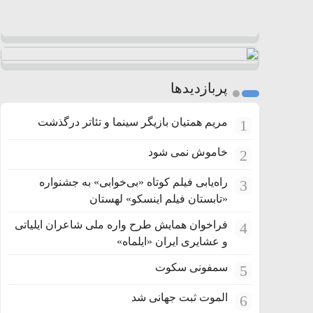
پربازدیدها
مریم همتیان بازیگر سینما و تئاتر درگذشت
1
خاموش نمی شود
2
راه‌یابی فیلم کوتاه «بی‌خوابی» به جشنواره
3
«تابستان فیلم اینسکو» لهستان
فراخوان همایش طرح واره ملی شاعران ایلیاتی
4
و عشایری ایران «ایلماه»
سمفونی سکوت
5
الموت ثبت جهانی شد
6