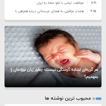
۶:۲۱
نظامی علیه ایران است
موافقت ترامپ با لغو حمله به ایران
۲:۱۵
هشدار عراقچی به همتای عربستانی درباره همراهی با
۷:۱۰
آمریکا
مقام ارشد امنیتی: برنامه گسترده‌ای برای پاسخ به
۵:۴۵
دیوانگی آمریکا داریم
ترامپ دستور حملات جدید علیه ایران را صادر کرد
۱۲:۵۹
سپاه: دو نفتکش متخلف مورد اصابت قرار گرفته و
۸:۵۷
متوقف شدند
ترامپ مدعی توافق تاریخی برای خلع سلاح کامل
۱۶:۱۹
حماس شد
اعتراض عراقچی به همتای بلغارستانی به دلیل کمک
۱۰:۱۵
به آمریکا در حملات به ایران
کشورهایی که به متجاوزان کمک می کنند پاسخ
هر گریه‌ای نشانه گرسنگی نیست؛ چطور زبان نوزادمان را
۶:۰۵
سختی خواهند گرفت
سنتکام پایان تجاوز جدید به ایران را اعلام کرد
بفهمیم؟
روی دیگر زندگی
تغذیه پدر می‌تواند بر سلامت نوزاد تأثیر بگذارد
1
2
محبوب ترین نوشته ها
3