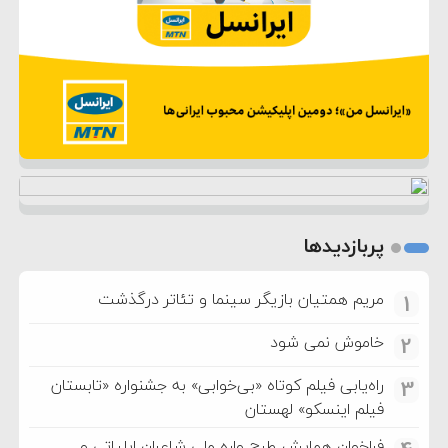
پربازدیدها
مریم همتیان بازیگر سینما و تئاتر درگذشت
1
خاموش نمی شود
2
راه‌یابی فیلم کوتاه «بی‌خوابی» به جشنواره «تابستان
3
فیلم اینسکو» لهستان
فراخوان همایش طرح واره ملی شاعران ایلیاتی و