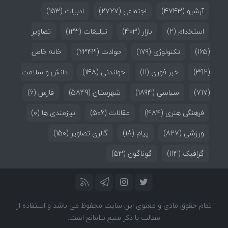
آرشیو
(4743)
اجتماعی
(2727)
ادبیات
(153)
استخدام
(2)
بازار
(403)
تبلیغات
(123)
تصاویر
(165)
تکنولوژی
(179)
حوادث
(2343)
خانه خاص
(392)
خبر فوری
(11)
خواندنی
(148)
دانش و سلامت
(717)
سیاسی
(1894)
شهرستان
(5849)
فارس
(6)
فرهنگی هنری
(484)
مقالات
(506)
نیازمندی ها
(0)
ورزشی
(827)
پیام
(18)
گالری تصاویر
(150)
گرافیک
(114)
گوناگون
(53)
تمام حقوق مادی و معنوی این سایت محفوظ می باشد و استفاده از
مطالب با ذکر منبع بلامانع است.