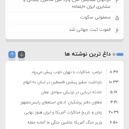
4
عشایری ایران «ایلماه»
سمفونی سکوت
5
الموت ثبت جهانی شد
6
داغ ترین نوشته ها
۸:۳۶
ترامپ: مذاکرات با تهران خوب پیش می‌رود
۱۰:۳۳
بازداشت سفیر پیشین فلسطین در لبنان به اتهام
۵:۱۷
فساد و اختلاس اموال
حادثه دریایی در نزدیکی سواحل عمان
۴:۴۱
معاون دفتر پزشکیان: ادعای استعفای رئیس‌جمهور
۲۰:۳۹
واهی و کذب محض است
زمان و تاریخ مذاکرات آمریکا و ایران هنوز نهایی
۶:۵۰
نشده است
وزیر جنگ آمریکا: ماشین جنگی ما آماده حمله