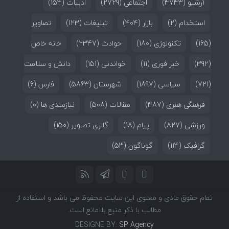
آرشیو
(4743)
اجتماعی
(2729)
ادبیات
(154)
استخدام
(2)
بازار
(404)
تبلیغات
(123)
تصاویر
(165)
تکنولوژی
(180)
حوادث
(2347)
خانه خاص
(392)
خبر فوری
(11)
خواندنی
(151)
دانش و سلامت
(721)
سیاسی
(1897)
شهرستان
(5863)
فارس
(6)
فرهنگی هنری
(487)
مقالات
(508)
نیازمندی ها
(0)
ورزشی
(827)
پیام
(18)
گالری تصاویر
(150)
گرافیک
(114)
گوناگون
(53)
تمام حقوق مادی و معنوی این سایت محفوظ می باشد و استفاده از
مطالب با ذکر منبع بلامانع است.
DESIGNE BY:
SP Agency