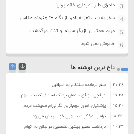
ماجرای طنز “عزاداری خانم پردل”
3
سفر به قلب تعزیه لامرد از نگاه ۱۳ هنرمند عکاس
4
مریم همتیان بازیگر سینما و تئاتر درگذشت
5
خاموش نمی شود
6
داغ ترین نوشته ها
سفر فرمانده سنتکام به اسرائیل
۲۱:۳۶
عراقچی: توافق با عمان نزدیک است/ تکذیب سهم
۱۷:۲۸
۱۱ درصدی ایران از خزر
پزشکیان: امروز مهم‌ترین نگرانی‌ام معیشت مردم
۱۵:۲۰
است
ترامپ: مذاکرات با تهران خوب پیش می‌رود
۸:۳۶
بازداشت سفیر پیشین فلسطین در لبنان به اتهام
۱۰:۳۳